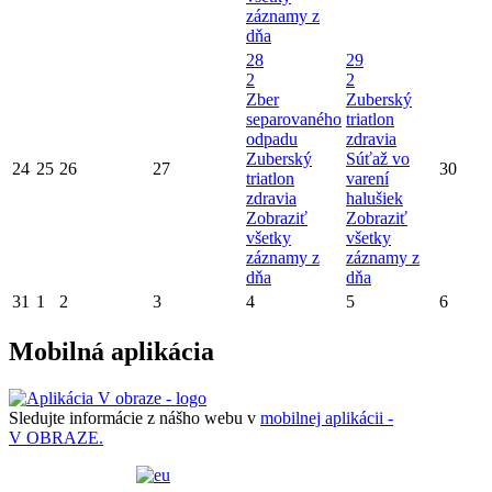
záznamy z
dňa
28
29
2
2
Zber
Zuberský
separovaného
triatlon
odpadu
zdravia
Zuberský
Súťaž vo
24
25
26
27
30
triatlon
varení
zdravia
halušiek
Zobraziť
Zobraziť
všetky
všetky
záznamy z
záznamy z
dňa
dňa
31
1
2
3
4
5
6
Mobilná aplikácia
Sledujte informácie z nášho webu v
mobilnej aplikácii -
V OBRAZE.