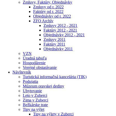
Zmluvy, Faktúry, Objednávky
Zmluvy od r. 2022
Faktúry od r. 2022
Objednávky od r. 2022
ZFO Archív
Zmluvy 2012 - 2021
Faktúry 2012 - 2021
Objednávky 2012 - 2021
Zmluvy 2011
Faktúry 2011
Objednávky 2011
VZN
Úradná tabuľa
Hospodárenie
Verejné obstarávanie
Návštevník
Turistická informačná kancelária (TIK)
Podujatia
Múzeum oravskej dediny
Ubytovanie
Leto v Zuberci
Zima v Zuberci
Bežkárske trate
Tipy na výlet
Tipy na výlety v Zuberci