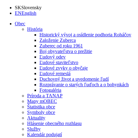
SK
Slovensky
EN
English
Obec
História
Historický vývoj a osídlenie podhoria Roháčov
Založenie Zuberca
Zuberec od roku 1961
Boj obyvateľstva o prežitie
Ľudový odev
Ľudové staviteľstvo
Ľudové zvyky o obyčaje
Ľudové remeslá
Duchovný život a uvedomenie ľudí
Rozprávanie o starých ľuďoch a o bohynkách
Fotogaléria
Príroda a TANAP
Mapy mOBEC
Štatistika obce
Symboly obce
Aktuality
Hlásenie obecného rozhlasu
Služby
Kalendár podujatí