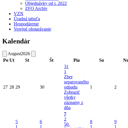
Objednávky od r. 2022
ZFO Archív
VZN
Úradná tabuľa
Hospodárenie
Verejné obstarávanie
Kalendár
August
2026
Po
Ut
St
Št
Pia
So
N
31
1
Zber
separovaného
27
28
29
30
odpadu
1
2
Zobraziť
všetky
záznamy z
dňa
7
2
5
6
8
9
50.
1
1
1
1