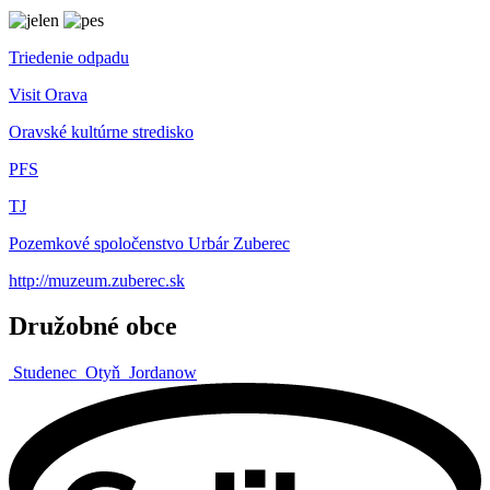
Triedenie odpadu
Visit Orava
Oravské kultúrne stredisko
PFS
TJ
Pozemkové spoločenstvo Urbár Zuberec
http://muzeum.zuberec.sk
Družobné obce
Studenec
Otyň
Jordanow