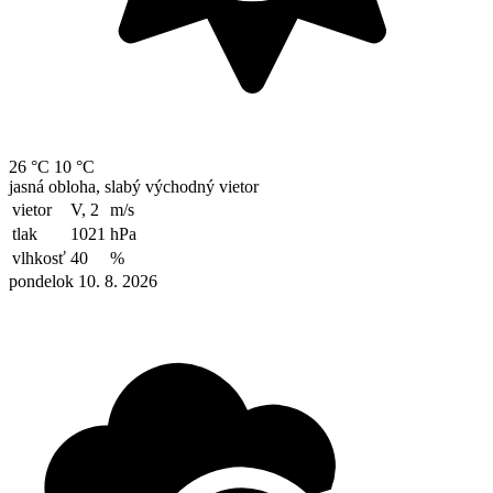
26 °C
10 °C
jasná obloha, slabý východný vietor
vietor
V, 2
m/s
tlak
1021
hPa
vlhkosť
40
%
pondelok 10. 8. 2026