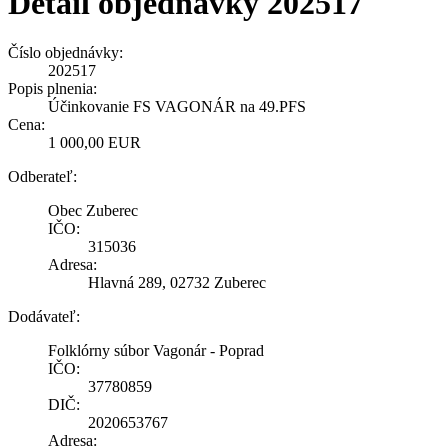
Detail objednávky 202517
Číslo objednávky:
202517
Popis plnenia:
Účinkovanie FS VAGONÁR na 49.PFS
Cena:
1 000,00 EUR
Odberateľ:
Obec Zuberec
IČO:
315036
Adresa:
Hlavná 289, 02732 Zuberec
Dodávateľ:
Folklórny súbor Vagonár - Poprad
IČO:
37780859
DIČ:
2020653767
Adresa: