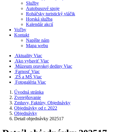
Služby
Autobusové spoje
Roháčsky turistický vláčik
Horská služba
Kalendár akcií
Voľby
Kontakt
Napíšte nám
Mapa webu
Aktuality
Viac
Ako vybaviť
Viac
Múzeum oravskej dediny
Viac
Farnosť
Viac
ZŠ a MŠ
Viac
Fotogaléria
Viac
Úvodná stránka
Zverejňovanie
Zmluvy, Faktúry, Objednávky
Objednávky od r. 2022
Objednávky
Detail objednávky 202517