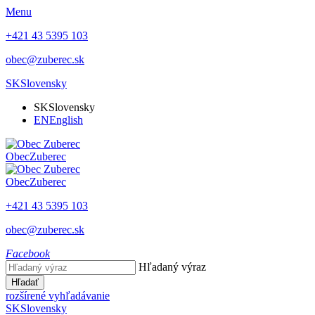
Menu
+421 43 5395 103
obec@zuberec.sk
SK
Slovensky
SK
Slovensky
EN
English
Obec
Zuberec
Obec
Zuberec
+421 43 5395 103
obec@zuberec.sk
Facebook
Hľadaný výraz
Hľadať
rozšírené vyhľadávanie
SK
Slovensky