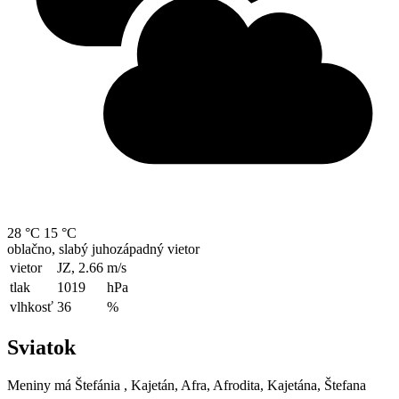
28 °C
15 °C
oblačno, slabý juhozápadný vietor
vietor
JZ, 2.66
m/s
tlak
1019
hPa
vlhkosť
36
%
Sviatok
Meniny má
Štefánia
, Kajetán, Afra, Afrodita, Kajetána, Štefana