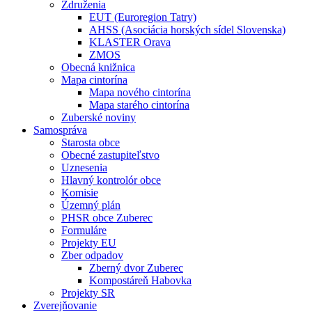
Združenia
EUT (Euroregion Tatry)
AHSS (Asociácia horských sídel Slovenska)
KLASTER Orava
ZMOS
Obecná knižnica
Mapa cintorína
Mapa nového cintorína
Mapa starého cintorína
Zuberské noviny
Samospráva
Starosta obce
Obecné zastupiteľstvo
Uznesenia
Hlavný kontrolór obce
Komisie
Územný plán
PHSR obce Zuberec
Formuláre
Projekty EU
Zber odpadov
Zberný dvor Zuberec
Kompostáreň Habovka
Projekty SR
Zverejňovanie