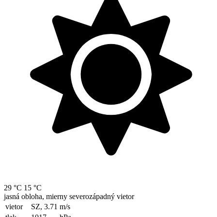
29 °C
15 °C
jasná obloha, mierny severozápadný vietor
vietor
SZ, 3.71
m/s