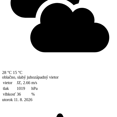
28 °C
15 °C
oblačno, slabý juhozápadný vietor
vietor
JZ, 2.66
m/s
tlak
1019
hPa
vlhkosť
36
%
utorok 11. 8. 2026