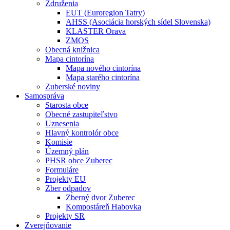
Združenia
EUT (Euroregion Tatry)
AHSS (Asociácia horských sídel Slovenska)
KLASTER Orava
ZMOS
Obecná knižnica
Mapa cintorína
Mapa nového cintorína
Mapa starého cintorína
Zuberské noviny
Samospráva
Starosta obce
Obecné zastupiteľstvo
Uznesenia
Hlavný kontrolór obce
Komisie
Územný plán
PHSR obce Zuberec
Formuláre
Projekty EU
Zber odpadov
Zberný dvor Zuberec
Kompostáreň Habovka
Projekty SR
Zverejňovanie