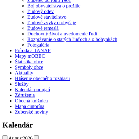
Zuberec od roku 1961
Boj obyvateľstva o prežitie
Ľudový odev
Ľudové staviteľstvo
Ľudové zvyky o obyčaje
Ľudové remeslá
Duchovný život a uvedomenie ľudí
Rozprávanie o starých ľuďoch a o bohynkách
Fotogaléria
Príroda a TANAP
Mapy mOBEC
Štatistika obce
Symboly obce
Aktuality
Hlásenie obecného rozhlasu
Služby
Kalendár podujatí
Združenia
Obecná knižnica
Mapa cintorína
Zuberské noviny
Kalendár
August
2026