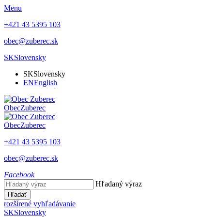
Menu
+421 43 5395 103
obec@zuberec.sk
SK
Slovensky
SK
Slovensky
EN
English
Obec
Zuberec
Obec
Zuberec
+421 43 5395 103
obec@zuberec.sk
Facebook
Hľadaný výraz
Hľadať
rozšírené vyhľadávanie
SK
Slovensky