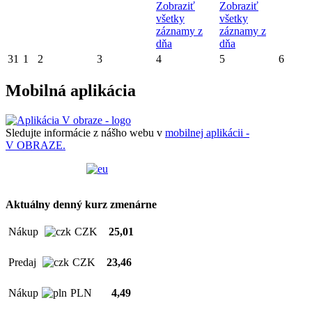
Zobraziť
Zobraziť
všetky
všetky
záznamy z
záznamy z
dňa
dňa
31
1
2
3
4
5
6
Mobilná aplikácia
Sledujte informácie z nášho webu v
mobilnej aplikácii -
V OBRAZE.
Aktuálny denný kurz zmenárne
Nákup
CZK
25,01
Predaj
CZK
23,46
Nákup
PLN
4,49