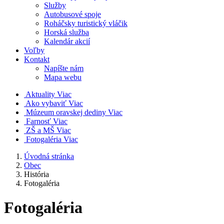
Služby
Autobusové spoje
Roháčsky turistický vláčik
Horská služba
Kalendár akcií
Voľby
Kontakt
Napíšte nám
Mapa webu
Aktuality
Viac
Ako vybaviť
Viac
Múzeum oravskej dediny
Viac
Farnosť
Viac
ZŠ a MŠ
Viac
Fotogaléria
Viac
Úvodná stránka
Obec
História
Fotogaléria
Fotogaléria