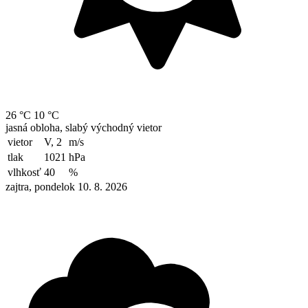
26 °C
10 °C
jasná obloha, slabý východný vietor
vietor
V, 2
m/s
tlak
1021
hPa
vlhkosť
40
%
zajtra, pondelok 10. 8. 2026