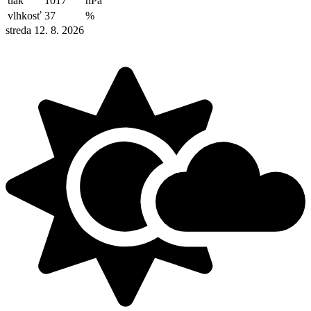
tlak
1017
hPa
vlhkosť
37
%
streda 12. 8. 2026