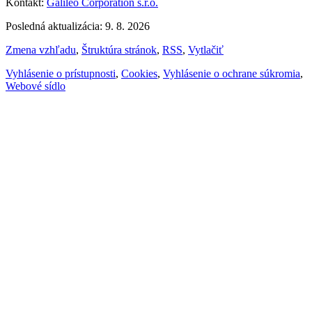
Kontakt:
Galileo Corporation s.r.o.
Posledná aktualizácia: 9. 8. 2026
Zmena vzhľadu
,
Štruktúra stránok
,
RSS
,
Vytlačiť
Vyhlásenie o prístupnosti
,
Cookies
,
Vyhlásenie o ochrane súkromia
,
Webové sídlo