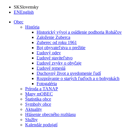
SK
Slovensky
EN
English
Obec
História
Historický vývoj a osídlenie podhoria Roháčov
Založenie Zuberca
Zuberec od roku 1961
Boj obyvateľstva o prežitie
Ľudový odev
Ľudové staviteľstvo
Ľudové zvyky o obyčaje
Ľudové remeslá
Duchovný život a uvedomenie ľudí
Rozprávanie o starých ľuďoch a o bohynkách
Fotogaléria
Príroda a TANAP
Mapy mOBEC
Štatistika obce
Symboly obce
Aktuality
Hlásenie obecného rozhlasu
Služby
Kalendár podujatí