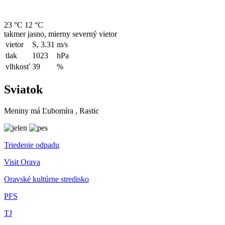
23 °C
12 °C
takmer jasno, mierny severný vietor
vietor
S, 3.31
m/s
tlak
1023
hPa
vlhkosť
39
%
Sviatok
Meniny má
Ľubomíra
, Rastic
Triedenie odpadu
Visit Orava
Oravské kultúrne stredisko
PFS
TJ