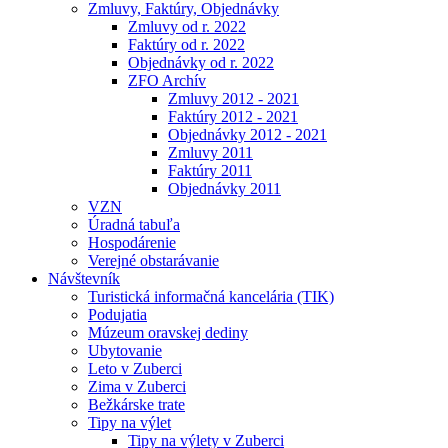
Zmluvy, Faktúry, Objednávky
Zmluvy od r. 2022
Faktúry od r. 2022
Objednávky od r. 2022
ZFO Archív
Zmluvy 2012 - 2021
Faktúry 2012 - 2021
Objednávky 2012 - 2021
Zmluvy 2011
Faktúry 2011
Objednávky 2011
VZN
Úradná tabuľa
Hospodárenie
Verejné obstarávanie
Návštevník
Turistická informačná kancelária (TIK)
Podujatia
Múzeum oravskej dediny
Ubytovanie
Leto v Zuberci
Zima v Zuberci
Bežkárske trate
Tipy na výlet
Tipy na výlety v Zuberci