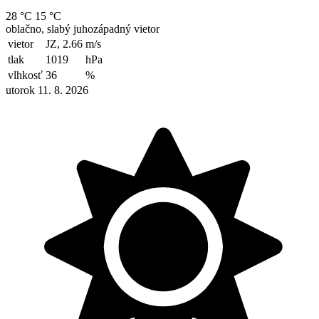
28 °C
15 °C
oblačno, slabý juhozápadný vietor
vietor
JZ, 2.66
m/s
tlak
1019
hPa
vlhkosť
36
%
utorok 11. 8. 2026