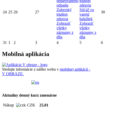
separovaného
triatlon
odpadu
zdravia
Zuberský
Súťaž vo
24
25
26
27
30
triatlon
varení
zdravia
halušiek
Zobraziť
Zobraziť
všetky
všetky
záznamy z
záznamy z
dňa
dňa
31
1
2
3
4
5
6
Mobilná aplikácia
Sledujte informácie z nášho webu v
mobilnej aplikácii -
V OBRAZE.
Aktuálny denný kurz zmenárne
Nákup
CZK
25,01