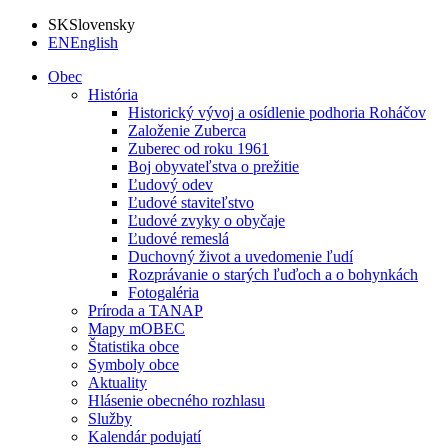
SK
Slovensky
EN
English
Obec
História
Historický vývoj a osídlenie podhoria Roháčov
Založenie Zuberca
Zuberec od roku 1961
Boj obyvateľstva o prežitie
Ľudový odev
Ľudové staviteľstvo
Ľudové zvyky o obyčaje
Ľudové remeslá
Duchovný život a uvedomenie ľudí
Rozprávanie o starých ľuďoch a o bohynkách
Fotogaléria
Príroda a TANAP
Mapy mOBEC
Štatistika obce
Symboly obce
Aktuality
Hlásenie obecného rozhlasu
Služby
Kalendár podujatí