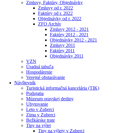
Zmluvy, Faktúry, Objednávky
Zmluvy od r. 2022
Faktúry od r. 2022
Objednávky od r. 2022
ZFO Archív
Zmluvy 2012 - 2021
Faktúry 2012 - 2021
Objednávky 2012 - 2021
Zmluvy 2011
Faktúry 2011
Objednávky 2011
VZN
Úradná tabuľa
Hospodárenie
Verejné obstarávanie
Návštevník
Turistická informačná kancelária (TIK)
Podujatia
Múzeum oravskej dediny
Ubytovanie
Leto v Zuberci
Zima v Zuberci
Bežkárske trate
Tipy na výlet
Tipy na výlety v Zuberci