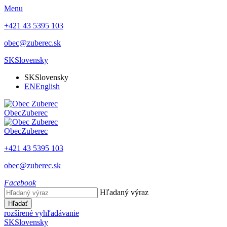
Menu
+421 43 5395 103
obec@zuberec.sk
SK
Slovensky
SK
Slovensky
EN
English
Obec
Zuberec
Obec
Zuberec
+421 43 5395 103
obec@zuberec.sk
Facebook
Hľadaný výraz
Hľadať
rozšírené vyhľadávanie
SK
Slovensky