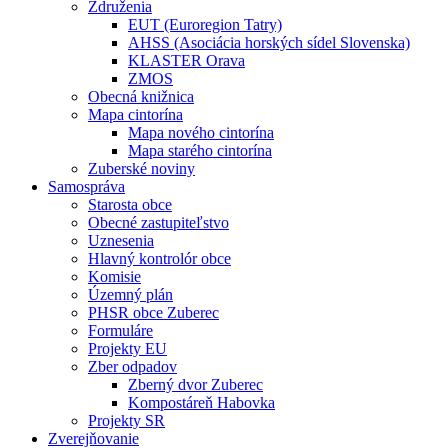
Združenia
EUT (Euroregion Tatry)
AHSS (Asociácia horských sídel Slovenska)
KLASTER Orava
ZMOS
Obecná knižnica
Mapa cintorína
Mapa nového cintorína
Mapa starého cintorína
Zuberské noviny
Samospráva
Starosta obce
Obecné zastupiteľstvo
Uznesenia
Hlavný kontrolór obce
Komisie
Územný plán
PHSR obce Zuberec
Formuláre
Projekty EU
Zber odpadov
Zberný dvor Zuberec
Kompostáreň Habovka
Projekty SR
Zverejňovanie