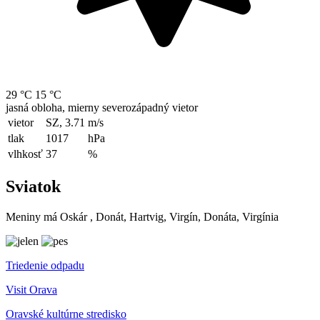
29 °C
15 °C
jasná obloha, mierny severozápadný vietor
vietor
SZ, 3.71
m/s
tlak
1017
hPa
vlhkosť
37
%
Sviatok
Meniny má
Oskár
, Donát, Hartvig, Virgín, Donáta, Virgínia
Triedenie odpadu
Visit Orava
Oravské kultúrne stredisko