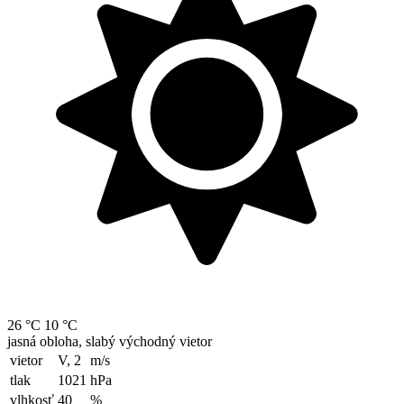
26 °C
10 °C
jasná obloha, slabý východný vietor
vietor
V, 2
m/s
tlak
1021
hPa
vlhkosť
40
%