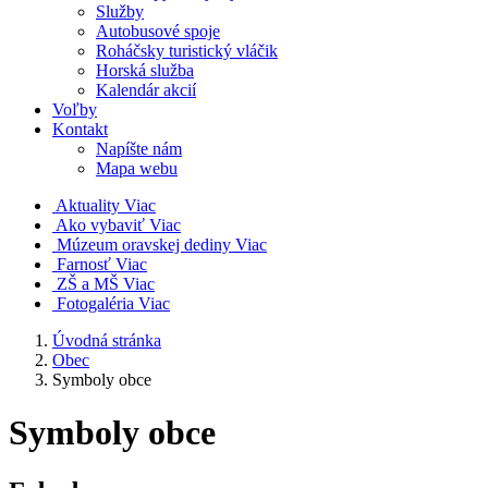
Služby
Autobusové spoje
Roháčsky turistický vláčik
Horská služba
Kalendár akcií
Voľby
Kontakt
Napíšte nám
Mapa webu
Aktuality
Viac
Ako vybaviť
Viac
Múzeum oravskej dediny
Viac
Farnosť
Viac
ZŠ a MŠ
Viac
Fotogaléria
Viac
Úvodná stránka
Obec
Symboly obce
Symboly obce