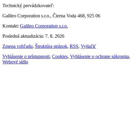
Technický prevádzkovateľ:
Galileo Corporation s.r.o., Čierna Voda 468, 925 06
Kontakt:
Galileo Corporation s.r.o.
Posledná aktualizácia: 7. 8. 2026
Zmena vzhľadu
,
Štruktúra stránok
,
RSS
,
Vytlačiť
Vyhlásenie o prístupnosti
,
Cookies
,
Vyhlásenie o ochrane súkromia
,
Webové sídlo