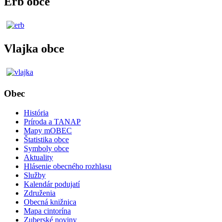
Erb obce
Vlajka obce
Obec
História
Príroda a TANAP
Mapy mOBEC
Štatistika obce
Symboly obce
Aktuality
Hlásenie obecného rozhlasu
Služby
Kalendár podujatí
Združenia
Obecná knižnica
Mapa cintorína
Zuberské noviny