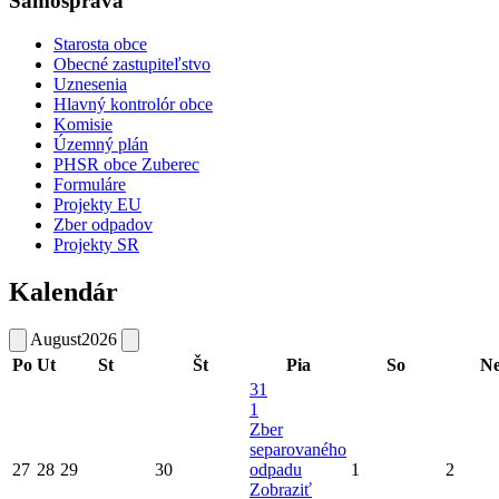
Samospráva
Starosta obce
Obecné zastupiteľstvo
Uznesenia
Hlavný kontrolór obce
Komisie
Územný plán
PHSR obce Zuberec
Formuláre
Projekty EU
Zber odpadov
Projekty SR
Kalendár
August
2026
Po
Ut
St
Št
Pia
So
N
31
1
Zber
separovaného
27
28
29
30
odpadu
1
2
Zobraziť