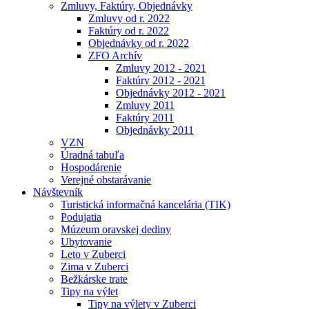
Zmluvy, Faktúry, Objednávky
Zmluvy od r. 2022
Faktúry od r. 2022
Objednávky od r. 2022
ZFO Archív
Zmluvy 2012 - 2021
Faktúry 2012 - 2021
Objednávky 2012 - 2021
Zmluvy 2011
Faktúry 2011
Objednávky 2011
VZN
Úradná tabuľa
Hospodárenie
Verejné obstarávanie
Návštevník
Turistická informačná kancelária (TIK)
Podujatia
Múzeum oravskej dediny
Ubytovanie
Leto v Zuberci
Zima v Zuberci
Bežkárske trate
Tipy na výlet
Tipy na výlety v Zuberci