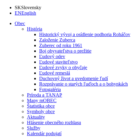
SK
Slovensky
EN
English
Obec
História
Historický vývoj a osídlenie podhoria Roháčov
Založenie Zuberca
Zuberec od roku 1961
Boj obyvateľstva o prežitie
Ľudový odev
Ľudové staviteľstvo
Ľudové zvyky o obyčaje
Ľudové remeslá
Duchovný život a uvedomenie ľudí
Rozprávanie o starých ľuďoch a o bohynkách
Fotogaléria
Príroda a TANAP
Mapy mOBEC
Štatistika obce
Symboly obce
Aktuality
Hlásenie obecného rozhlasu
Služby
Kalendár podujatí