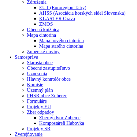
Združenia
EUT (Euroregion Tatry)
AHSS (Asociácia horských sídel Slovenska)
KLASTER Orava
ZMOS
Obecná knižnica
Mapa cintorína
Mapa nového cintorína
Mapa starého cintorína
Zuberské noviny
Samospráva
Starosta obce
Obecné zastupiteľstvo
Uznesenia
Hlavný kontrolór obce
Komisie
Územný plán
PHSR obce Zuberec
Formuláre
Projekty EU
Zber odpadov
Zberný dvor Zuberec
Kompostáreň Habovka
Projekty SR
Zverejňovanie