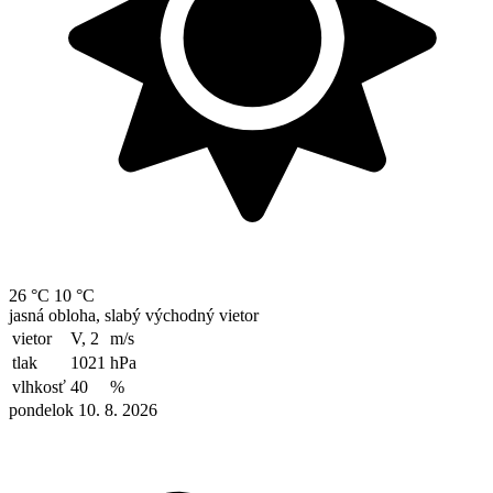
26 °C
10 °C
jasná obloha, slabý východný vietor
vietor
V, 2
m/s
tlak
1021
hPa
vlhkosť
40
%
pondelok 10. 8. 2026