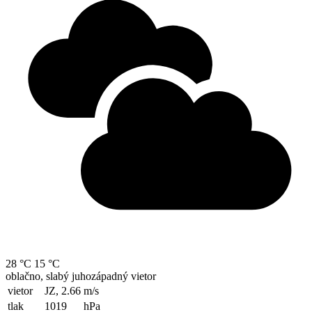
28 °C
15 °C
oblačno, slabý juhozápadný vietor
vietor
JZ, 2.66
m/s
tlak
1019
hPa