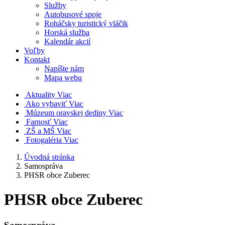
Služby
Autobusové spoje
Roháčsky turistický vláčik
Horská služba
Kalendár akcií
Voľby
Kontakt
Napíšte nám
Mapa webu
Aktuality
Viac
Ako vybaviť
Viac
Múzeum oravskej dediny
Viac
Farnosť
Viac
ZŠ a MŠ
Viac
Fotogaléria
Viac
Úvodná stránka
Samospráva
PHSR obce Zuberec
PHSR obce Zuberec