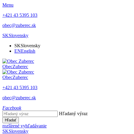
Menu
+421 43 5395 103
obec@zuberec.sk
SK
Slovensky
SK
Slovensky
EN
English
Obec
Zuberec
Obec
Zuberec
+421 43 5395 103
obec@zuberec.sk
Facebook
Hľadaný výraz
Hľadať
rozšírené vyhľadávanie
SK
Slovensky