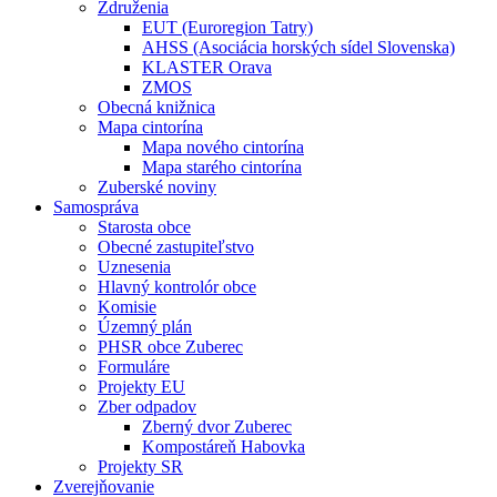
Združenia
EUT (Euroregion Tatry)
AHSS (Asociácia horských sídel Slovenska)
KLASTER Orava
ZMOS
Obecná knižnica
Mapa cintorína
Mapa nového cintorína
Mapa starého cintorína
Zuberské noviny
Samospráva
Starosta obce
Obecné zastupiteľstvo
Uznesenia
Hlavný kontrolór obce
Komisie
Územný plán
PHSR obce Zuberec
Formuláre
Projekty EU
Zber odpadov
Zberný dvor Zuberec
Kompostáreň Habovka
Projekty SR
Zverejňovanie