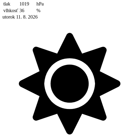
tlak
1019
hPa
vlhkosť
36
%
utorok 11. 8. 2026