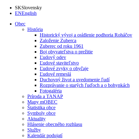
SK
Slovensky
EN
English
Obec
História
Historický vývoj a osídlenie podhoria Roháčov
Založenie Zuberca
Zuberec od roku 1961
Boj obyvateľstva o prežitie
Ľudový odev
Ľudové staviteľstvo
Ľudové zvyky o obyčaje
Ľudové remeslá
Duchovný život a uvedomenie ľudí
Rozprávanie o starých ľuďoch a o bohynkách
Fotogaléria
Príroda a TANAP
Mapy mOBEC
Štatistika obce
Symboly obce
Aktuality
Hlásenie obecného rozhlasu
Služby
Kalendár podujatí