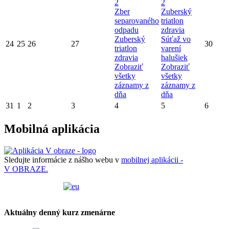
2
2
Zber
Zuberský
separovaného
triatlon
odpadu
zdravia
Zuberský
Súťaž vo
24
25
26
27
30
triatlon
varení
zdravia
halušiek
Zobraziť
Zobraziť
všetky
všetky
záznamy z
záznamy z
dňa
dňa
31
1
2
3
4
5
6
Mobilná aplikácia
Sledujte informácie z nášho webu v
mobilnej aplikácii -
V OBRAZE.
Aktuálny denný kurz zmenárne