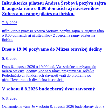
Inštruktorka pilatesu Andrea Šrobová pozýva zajtra
8. augusta ráno o 8:00 domácich aj návštevníkov
Zuberca na ranný pilates na ihrisku.
7. 8.
2026
Inštruktorka pilatesu Andrea Šrobová pozýva zajtra 8. augusta ráno
o 8:00 domácich aj návštevníkov Zuberca na ranný pilates na
ihrisku.
Dnes o 19:00 pozývame do Múzea oravskej dediny
6. 8.
2026
Dnes 6. augusta 2026 o 19:00 hod. Vás srdečne pozývame do
múzea oravskej dediny, kde sa v rámci programu 50. ročníka
Podroháčskych folklórnych slávností vráti do programu po
niekoľkých rokoch divadelná inscenácia.
V sobotu 8.8.2026 bude zberný dvor zatvorený
6. 8.
2026
Oznamujeme vám, že v sobotu 8. augusta 2026 bude zberný dvor z