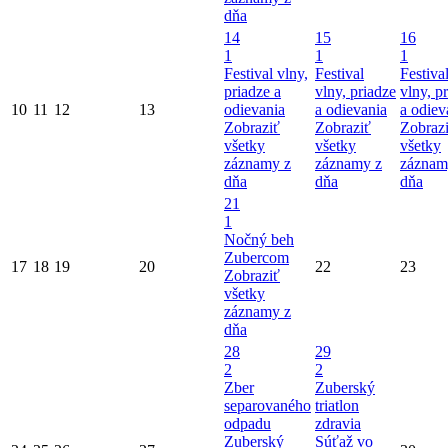
dňa
14
15
16
1
1
1
Festival vlny,
Festival
Festiva
priadze a
vlny, priadze
vlny, p
10
11
12
13
odievania
a odievania
a odiev
Zobraziť
Zobraziť
Zobraz
všetky
všetky
všetky
záznamy z
záznamy z
záznam
dňa
dňa
dňa
21
1
Nočný beh
Zubercom
17
18
19
20
22
23
Zobraziť
všetky
záznamy z
dňa
28
29
2
2
Zber
Zuberský
separovaného
triatlon
odpadu
zdravia
Zuberský
Súťaž vo