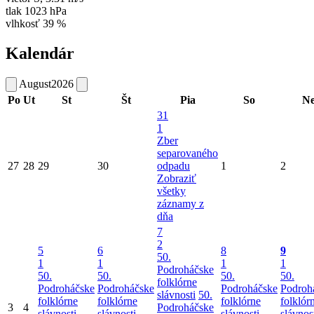
tlak
1023 hPa
vlhkosť
39 %
Kalendár
August
2026
Po
Ut
St
Št
Pia
So
N
31
1
Zber
separovaného
27
28
29
30
odpadu
1
2
Zobraziť
všetky
záznamy z
dňa
7
2
5
6
8
9
50.
1
1
1
1
Podroháčske
50.
50.
50.
50.
folklórne
Podroháčske
Podroháčske
Podroháčske
Podroh
slávnosti
50.
folklórne
folklórne
folklórne
folklór
3
4
Podroháčske
slávnosti
slávnosti
slávnosti
slávnos