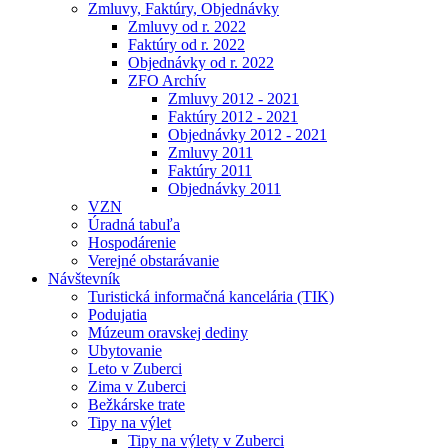
Zmluvy, Faktúry, Objednávky
Zmluvy od r. 2022
Faktúry od r. 2022
Objednávky od r. 2022
ZFO Archív
Zmluvy 2012 - 2021
Faktúry 2012 - 2021
Objednávky 2012 - 2021
Zmluvy 2011
Faktúry 2011
Objednávky 2011
VZN
Úradná tabuľa
Hospodárenie
Verejné obstarávanie
Návštevník
Turistická informačná kancelária (TIK)
Podujatia
Múzeum oravskej dediny
Ubytovanie
Leto v Zuberci
Zima v Zuberci
Bežkárske trate
Tipy na výlet
Tipy na výlety v Zuberci