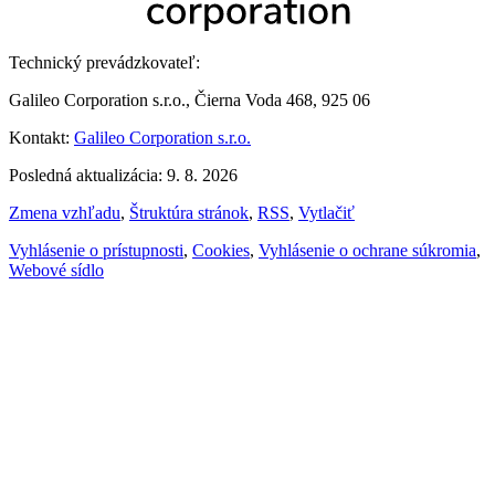
Technický prevádzkovateľ:
Galileo Corporation s.r.o., Čierna Voda 468, 925 06
Kontakt:
Galileo Corporation s.r.o.
Posledná aktualizácia: 9. 8. 2026
Zmena vzhľadu
,
Štruktúra stránok
,
RSS
,
Vytlačiť
Vyhlásenie o prístupnosti
,
Cookies
,
Vyhlásenie o ochrane súkromia
,
Webové sídlo