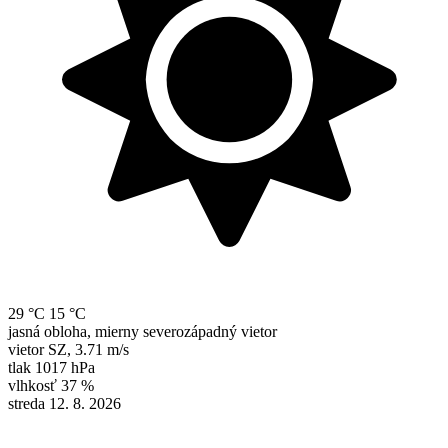
29 °C
15 °C
jasná obloha, mierny severozápadný vietor
vietor
SZ
,
3.71 m/s
tlak
1017 hPa
vlhkosť
37 %
streda 12. 8. 2026