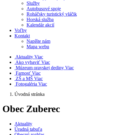
Služby
Autobusové spoje
Roháčsky turistický vláčik
Horská služba
Kalendár akcií
Voľby
Kontakt
Napíšte nám
Mapa webu
Aktuality
Viac
Ako vybaviť
Viac
Múzeum oravskej dediny
Viac
Farnosť
Viac
ZŠ a MŠ
Viac
Fotogaléria
Viac
Úvodná stránka
Obec Zuberec
Aktuality
Úradná tabuľa
Obecný rozhlas