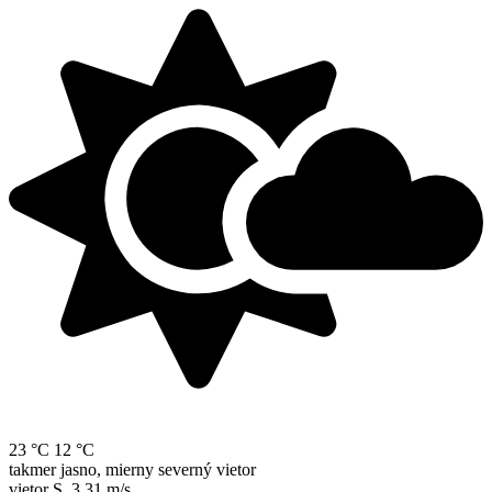
23 °C
12 °C
takmer jasno, mierny severný vietor
vietor
S
,
3.31 m/s