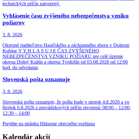
technických príčin zatvorený.
Vyhlásenie času zvýšeného nebezpečenstva vzniku
požiarov
3. 8.
2026
Okresné riaditeľstvo Hasičského a záchranného zboru v Dolnom
Kubíne V Y H L A S U J E ČAS ZVÝŠENÉHO
NEBEZPEČENSTVA VZNIKU POŽIARU pre celé územie
okresu Dolný Kubín a okresu Tvrdošín od 03.08.2026 od 12:00
hod. do odvolania
Slovenská pošta oznamuje
3. 8.
2026
Slovenská pošta oznamuje, že pošta bude v utorok 4.8.2026 a vo
štvrtok 6.8.2026 z prevádzkových príčin otvorená: 08:00 – 12:00,
12:30 – 14:00
Prejdite na stránku Hlásenie obecného rozhlasu
Kalendár akcií