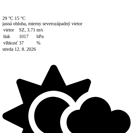
29 °C
15 °C
jasná obloha, mierny severozápadný vietor
vietor
SZ, 3.71
m/s
tlak
1017
hPa
vlhkosť
37
%
streda 12. 8. 2026