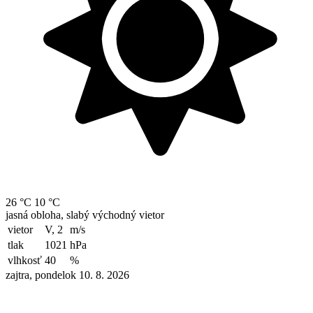
26 °C
10 °C
jasná obloha, slabý východný vietor
vietor
V, 2
m/s
tlak
1021
hPa
vlhkosť
40
%
zajtra, pondelok 10. 8. 2026