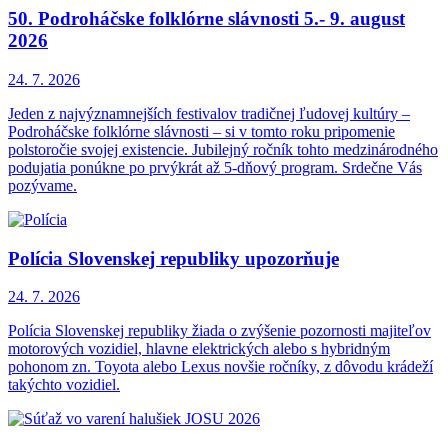
50. Podroháčske folklórne slávnosti 5.- 9. august
2026
24. 7.
2026
Jeden z najvýznamnejších festivalov tradičnej ľudovej kultúry –
Podroháčske folklórne slávnosti – si v tomto roku pripomenie
polstoročie svojej existencie. Jubilejný ročník tohto medzinárodného
podujatia ponúkne po prvýkrát až 5-dňový program. Srdečne Vás
pozývame.
Polícia Slovenskej republiky upozorňuje
24. 7.
2026
Polícia Slovenskej republiky žiada o zvýšenie pozornosti majiteľov
motorových vozidiel, hlavne elektrických alebo s hybridným
pohonom zn. Toyota alebo Lexus novšie ročníky, z dôvodu krádeží
takýchto vozidiel.