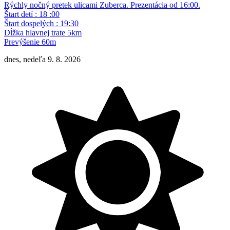
Rýchly nočný pretek ulicami Zuberca. Prezentácia od 16:00.
Štart detí : 18 :00
Štart dospelých : 19:30
Dĺžka hlavnej trate 5km
Prevýšenie 60m
dnes, nedeľa 9. 8. 2026