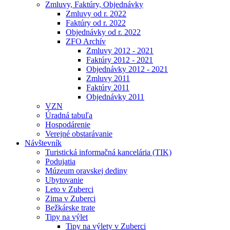
Zmluvy, Faktúry, Objednávky
Zmluvy od r. 2022
Faktúry od r. 2022
Objednávky od r. 2022
ZFO Archív
Zmluvy 2012 - 2021
Faktúry 2012 - 2021
Objednávky 2012 - 2021
Zmluvy 2011
Faktúry 2011
Objednávky 2011
VZN
Úradná tabuľa
Hospodárenie
Verejné obstarávanie
Návštevník
Turistická informačná kancelária (TIK)
Podujatia
Múzeum oravskej dediny
Ubytovanie
Leto v Zuberci
Zima v Zuberci
Bežkárske trate
Tipy na výlet
Tipy na výlety v Zuberci