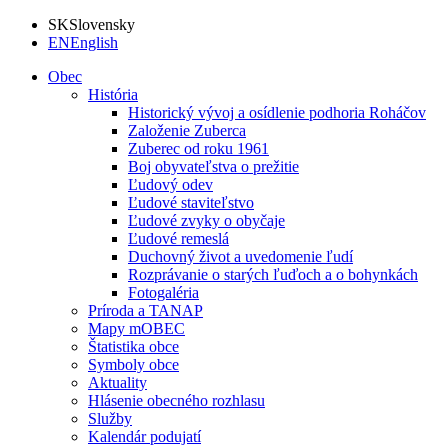
SK
Slovensky
EN
English
Obec
História
Historický vývoj a osídlenie podhoria Roháčov
Založenie Zuberca
Zuberec od roku 1961
Boj obyvateľstva o prežitie
Ľudový odev
Ľudové staviteľstvo
Ľudové zvyky o obyčaje
Ľudové remeslá
Duchovný život a uvedomenie ľudí
Rozprávanie o starých ľuďoch a o bohynkách
Fotogaléria
Príroda a TANAP
Mapy mOBEC
Štatistika obce
Symboly obce
Aktuality
Hlásenie obecného rozhlasu
Služby
Kalendár podujatí