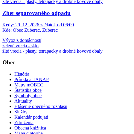
žlté vrecia - plasty, tetrapacky a drobné kovové obaly
Zber separovaného odpadu
Kedy:
29. 12. 2026 začiatok od 06:00
Kde:
Obec Zuberec, Zuberec
Vývoz z domácností
zelené vrecia - sklo
žlté vrecia - plasty, tetrapacky a drobné kovové obaly
Obec
História
Príroda a TANAP
Mapy mOBEC
Štatistika obce
Symboly obce
Aktuality
Hlásenie obecného rozhlasu
Služby
Kalendár podujatí
Združenia
Obecná knižnica
Mapa cintorína