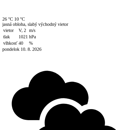
26 °C
10 °C
jasná obloha, slabý východný vietor
vietor
V, 2
m/s
tlak
1021
hPa
vlhkosť
40
%
pondelok 10. 8. 2026