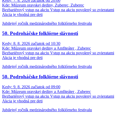
Kedy:
7. 8. 2026 začiatok od 20:00
Kde:
Múzeum oravskej dediny, Zuberec, Zuberec
Bezbariérový vstup na akciu
Vstup na akciu povolený so zvieratami
Akcia je vhodná pre deti
Jubilejný ročník medzinárodného folklórneho festivalu
50. Podroháčske folklórne slávnosti
Kedy:
8. 8. 2026 začiatok od 10:30
Kde:
Múzeum oravskej dediny a Amfiteáter , Zuberec
Bezbariérový vstup na akciu
Vstup na akciu povolený so zvieratami
Akcia je vhodná pre deti
Jubilejný ročník medzinárodného folklórneho festivalu
50. Podroháčske folklórne slávnosti
Kedy:
9. 8. 2026 začiatok od 09:00
Kde:
Múzeum oravskej dediny a Amfiteáter , Zuberec
Bezbariérový vstup na akciu
Vstup na akciu povolený so zvieratami
Akcia je vhodná pre deti
Jubilejný ročník medzinárodného folklórneho festivalu