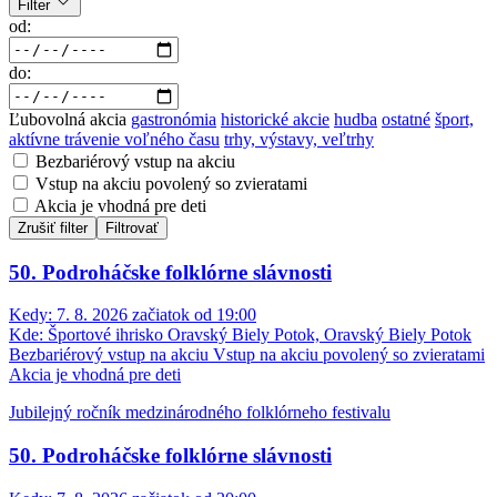
Filter
od:
do:
Ľubovolná akcia
gastronómia
historické akcie
hudba
ostatné
šport,
aktívne trávenie voľného času
trhy, výstavy, veľtrhy
Bezbariérový vstup na akciu
Vstup na akciu povolený so zvieratami
Akcia je vhodná pre deti
Zrušiť filter
Filtrovať
50. Podroháčske folklórne slávnosti
Kedy:
7. 8. 2026 začiatok od 19:00
Kde:
Športové ihrisko Oravský Biely Potok, Oravský Biely Potok
Bezbariérový vstup na akciu
Vstup na akciu povolený so zvieratami
Akcia je vhodná pre deti
Jubilejný ročník medzinárodného folklórneho festivalu
50. Podroháčske folklórne slávnosti