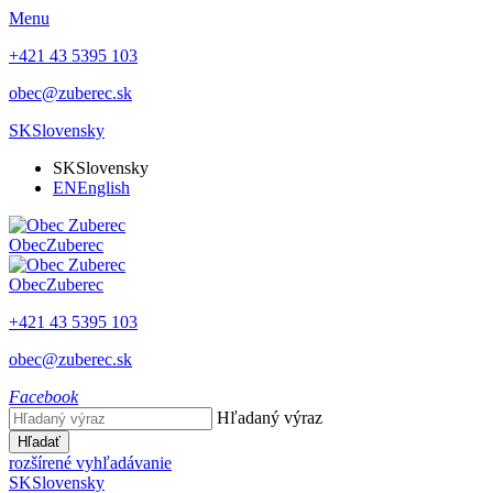
Menu
+421 43 5395 103
obec@zuberec.sk
SK
Slovensky
SK
Slovensky
EN
English
Obec
Zuberec
Obec
Zuberec
+421 43 5395 103
obec@zuberec.sk
Facebook
Hľadaný výraz
Hľadať
rozšírené vyhľadávanie
SK
Slovensky