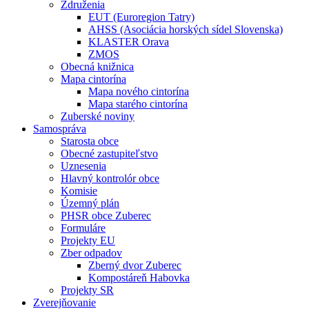
Združenia
EUT (Euroregion Tatry)
AHSS (Asociácia horských sídel Slovenska)
KLASTER Orava
ZMOS
Obecná knižnica
Mapa cintorína
Mapa nového cintorína
Mapa starého cintorína
Zuberské noviny
Samospráva
Starosta obce
Obecné zastupiteľstvo
Uznesenia
Hlavný kontrolór obce
Komisie
Územný plán
PHSR obce Zuberec
Formuláre
Projekty EU
Zber odpadov
Zberný dvor Zuberec
Kompostáreň Habovka
Projekty SR
Zverejňovanie