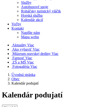
Služby
Autobusové spoje
Roháčsky turistický vláčik
Horská služba
Kalendár akcií
Voľby
Kontakt
Napíšte nám
Mapa webu
Aktuality
Viac
Ako vybaviť
Viac
Múzeum oravskej dediny
Viac
Farnosť
Viac
ZŠ a MŠ
Viac
Fotogaléria
Viac
Úvodná stránka
Obec
Kalendár podujatí
Kalendár podujatí