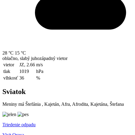
28 °C
15 °C
oblačno, slabý juhozápadný vietor
vietor
JZ, 2.66
m/s
tlak
1019
hPa
vlhkosť
36
%
Sviatok
Meniny má
Štefánia
, Kajetán, Afra, Afrodita, Kajetána, Štefana
Triedenie odpadu
Visit Orava