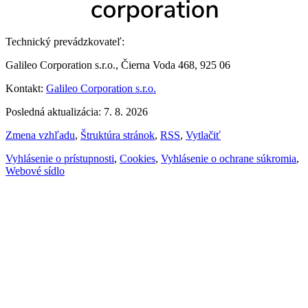
Technický prevádzkovateľ:
Galileo Corporation s.r.o., Čierna Voda 468, 925 06
Kontakt:
Galileo Corporation s.r.o.
Posledná aktualizácia: 7. 8. 2026
Zmena vzhľadu
,
Štruktúra stránok
,
RSS
,
Vytlačiť
Vyhlásenie o prístupnosti
,
Cookies
,
Vyhlásenie o ochrane súkromia
,
Webové sídlo