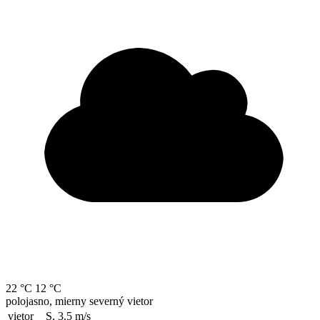
22 °C
12 °C
polojasno, mierny severný vietor
vietor
S, 3.5
m/s