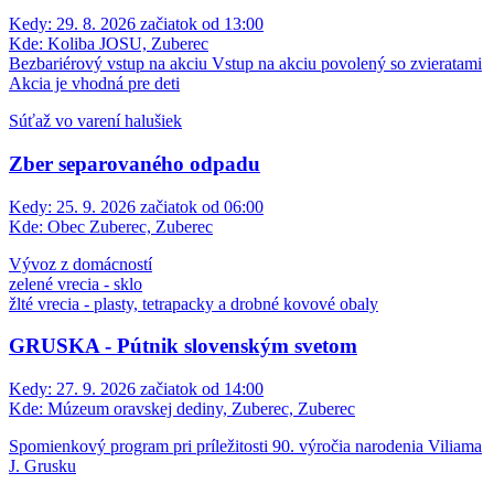
Kedy:
29. 8. 2026 začiatok od 13:00
Kde:
Koliba JOSU, Zuberec
Bezbariérový vstup na akciu
Vstup na akciu povolený so zvieratami
Akcia je vhodná pre deti
Súťaž vo varení halušiek
Zber separovaného odpadu
Kedy:
25. 9. 2026 začiatok od 06:00
Kde:
Obec Zuberec, Zuberec
Vývoz z domácností
zelené vrecia - sklo
žlté vrecia - plasty, tetrapacky a drobné kovové obaly
GRUSKA - Pútnik slovenským svetom
Kedy:
27. 9. 2026 začiatok od 14:00
Kde:
Múzeum oravskej dediny, Zuberec, Zuberec
Spomienkový program pri príležitosti 90. výročia narodenia Viliama
J. Grusku