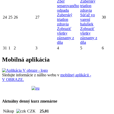
Zber
Zuberský
separovaného
triatlon
odpadu
zdravia
Zuberský
Súťaž vo
24
25
26
27
30
triatlon
varení
zdravia
halušiek
Zobraziť
Zobraziť
všetky
všetky
záznamy z
záznamy z
dňa
dňa
31
1
2
3
4
5
6
Mobilná aplikácia
Sledujte informácie z nášho webu v
mobilnej aplikácii -
V OBRAZE.
Aktuálny denný kurz zmenárne
Nákup
CZK
25,01