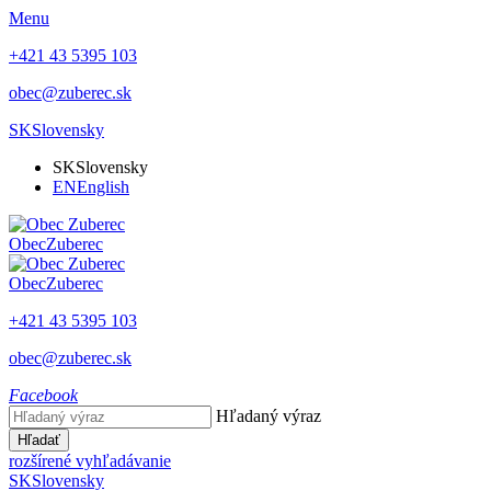
Menu
+421 43 5395 103
obec@zuberec.sk
SK
Slovensky
SK
Slovensky
EN
English
Obec
Zuberec
Obec
Zuberec
+421 43 5395 103
obec@zuberec.sk
Facebook
Hľadaný výraz
Hľadať
rozšírené vyhľadávanie
SK
Slovensky