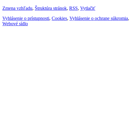
Zmena vzhľadu
,
Štruktúra stránok
,
RSS
,
Vytlačiť
Vyhlásenie o prístupnosti
,
Cookies
,
Vyhlásenie o ochrane súkromia
,
Webové sídlo