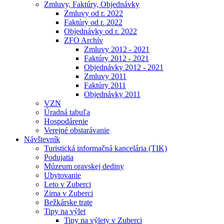
Zmluvy, Faktúry, Objednávky
Zmluvy od r. 2022
Faktúry od r. 2022
Objednávky od r. 2022
ZFO Archív
Zmluvy 2012 - 2021
Faktúry 2012 - 2021
Objednávky 2012 - 2021
Zmluvy 2011
Faktúry 2011
Objednávky 2011
VZN
Úradná tabuľa
Hospodárenie
Verejné obstarávanie
Návštevník
Turistická informačná kancelária (TIK)
Podujatia
Múzeum oravskej dediny
Ubytovanie
Leto v Zuberci
Zima v Zuberci
Bežkárske trate
Tipy na výlet
Tipy na výlety v Zuberci