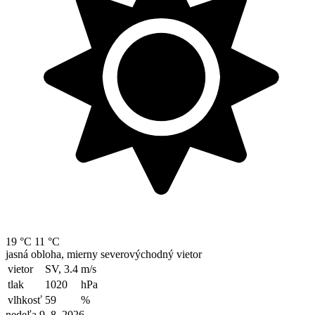
19 °C
11 °C
jasná obloha, mierny severovýchodný vietor
vietor
SV, 3.4
m/s
tlak
1020
hPa
vlhkosť
59
%
nedeľa 9. 8. 2026