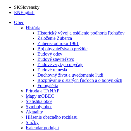
SK
Slovensky
EN
English
Obec
História
Historický vývoj a osídlenie podhoria Roháčov
Založenie Zuberca
Zuberec od roku 1961
Boj obyvateľstva o prežitie
Ľudový odev
Ľudové staviteľstvo
Ľudové zvyky o obyčaje
Ľudové remeslá
Duchovný život a uvedomenie ľudí
Rozprávanie o starých ľuďoch a o bohynkách
Fotogaléria
Príroda a TANAP
Mapy mOBEC
Štatistika obce
Symboly obce
Aktuality
Hlásenie obecného rozhlasu
Služby
Kalendár podujatí