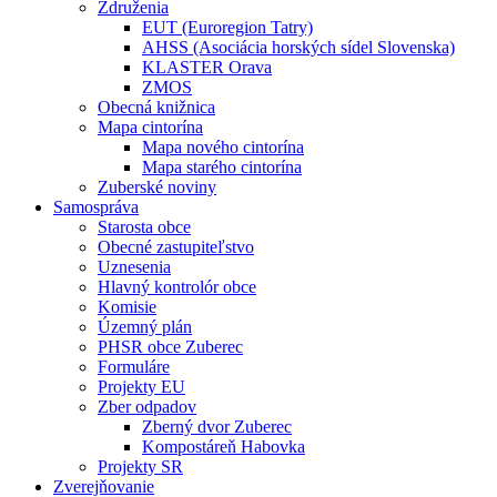
Združenia
EUT (Euroregion Tatry)
AHSS (Asociácia horských sídel Slovenska)
KLASTER Orava
ZMOS
Obecná knižnica
Mapa cintorína
Mapa nového cintorína
Mapa starého cintorína
Zuberské noviny
Samospráva
Starosta obce
Obecné zastupiteľstvo
Uznesenia
Hlavný kontrolór obce
Komisie
Územný plán
PHSR obce Zuberec
Formuláre
Projekty EU
Zber odpadov
Zberný dvor Zuberec
Kompostáreň Habovka
Projekty SR
Zverejňovanie