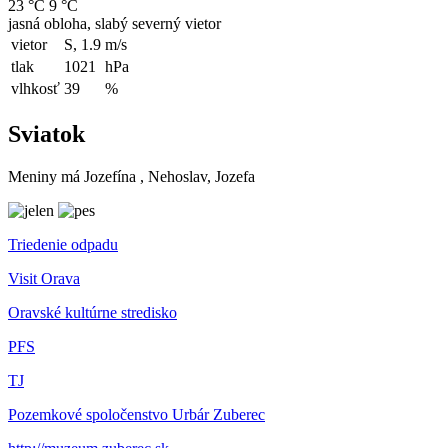
23 °C
9 °C
jasná obloha, slabý severný vietor
vietor
S, 1.9
m/s
tlak
1021
hPa
vlhkosť
39
%
Sviatok
Meniny má
Jozefína
, Nehoslav, Jozefa
Triedenie odpadu
Visit Orava
Oravské kultúrne stredisko
PFS
TJ
Pozemkové spoločenstvo Urbár Zuberec