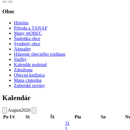
Obec
História
Príroda a TANAP
Mapy mOBEC
Štatistika obce
Symboly obce
Aktuality
Hlásenie obecného rozhlasu
Služby
Kalendár podujatí
Združenia
Obecná knižnica
Mapa cintorína
Zuberské noviny
Kalendár
August
2026
Po
Ut
St
Št
Pia
So
N
31
1