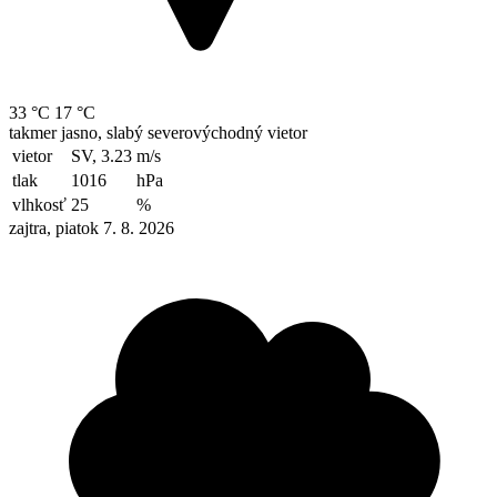
33 °C
17 °C
takmer jasno, slabý severovýchodný vietor
vietor
SV, 3.23
m/s
tlak
1016
hPa
vlhkosť
25
%
zajtra, piatok 7. 8. 2026