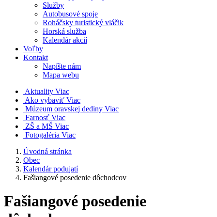
Služby
Autobusové spoje
Roháčsky turistický vláčik
Horská služba
Kalendár akcií
Voľby
Kontakt
Napíšte nám
Mapa webu
Aktuality
Viac
Ako vybaviť
Viac
Múzeum oravskej dediny
Viac
Farnosť
Viac
ZŠ a MŠ
Viac
Fotogaléria
Viac
Úvodná stránka
Obec
Kalendár podujatí
Fašiangové posedenie dôchodcov
Fašiangové posedenie