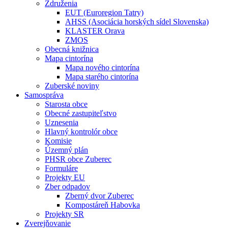
Združenia
EUT (Euroregion Tatry)
AHSS (Asociácia horských sídel Slovenska)
KLASTER Orava
ZMOS
Obecná knižnica
Mapa cintorína
Mapa nového cintorína
Mapa starého cintorína
Zuberské noviny
Samospráva
Starosta obce
Obecné zastupiteľstvo
Uznesenia
Hlavný kontrolór obce
Komisie
Územný plán
PHSR obce Zuberec
Formuláre
Projekty EU
Zber odpadov
Zberný dvor Zuberec
Kompostáreň Habovka
Projekty SR
Zverejňovanie