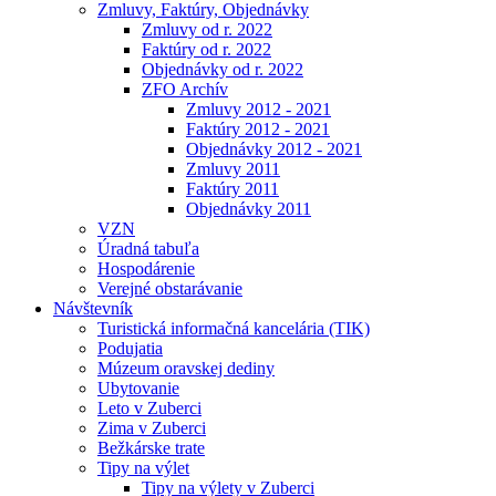
Zmluvy, Faktúry, Objednávky
Zmluvy od r. 2022
Faktúry od r. 2022
Objednávky od r. 2022
ZFO Archív
Zmluvy 2012 - 2021
Faktúry 2012 - 2021
Objednávky 2012 - 2021
Zmluvy 2011
Faktúry 2011
Objednávky 2011
VZN
Úradná tabuľa
Hospodárenie
Verejné obstarávanie
Návštevník
Turistická informačná kancelária (TIK)
Podujatia
Múzeum oravskej dediny
Ubytovanie
Leto v Zuberci
Zima v Zuberci
Bežkárske trate
Tipy na výlet
Tipy na výlety v Zuberci