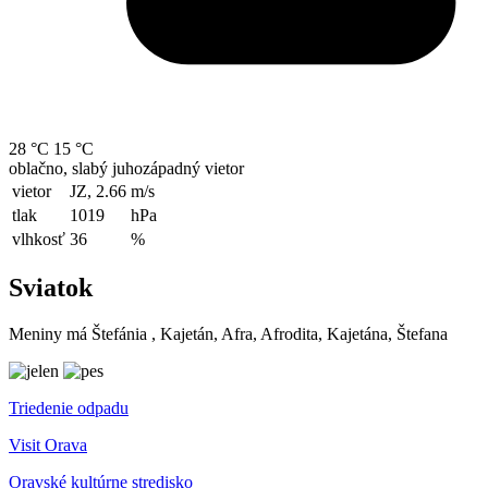
28 °C
15 °C
oblačno, slabý juhozápadný vietor
vietor
JZ, 2.66
m/s
tlak
1019
hPa
vlhkosť
36
%
Sviatok
Meniny má
Štefánia
, Kajetán, Afra, Afrodita, Kajetána, Štefana
Triedenie odpadu
Visit Orava
Oravské kultúrne stredisko