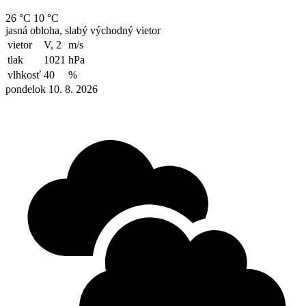
26 °C
10 °C
jasná obloha, slabý východný vietor
vietor
V, 2
m/s
tlak
1021
hPa
vlhkosť
40
%
pondelok 10. 8. 2026