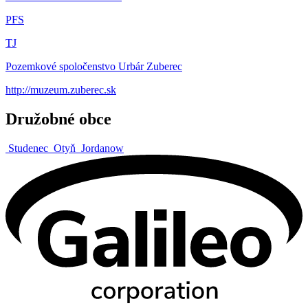
PFS
TJ
Pozemkové spoločenstvo Urbár Zuberec
http://muzeum.zuberec.sk
Družobné obce
Studenec
Otyň
Jordanow