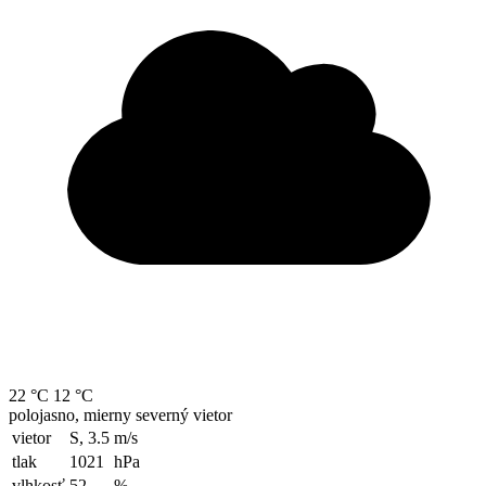
22 °C
12 °C
polojasno, mierny severný vietor
vietor
S, 3.5
m/s
tlak
1021
hPa
vlhkosť
52
%