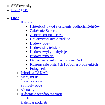
SK
Slovensky
EN
English
Obec
História
Historický vývoj a osídlenie podhoria Roháčov
Založenie Zuberca
Zuberec od roku 1961
Boj obyvateľstva o prežitie
Ľudový odev
Ľudové staviteľstvo
Ľudové zvyky o obyčaje
Ľudové remeslá
Duchovný život a uvedomenie ľudí
Rozprávanie o starých ľuďoch a o bohynkách
Fotogaléria
Príroda a TANAP
Mapy mOBEC
Štatistika obce
Symboly obce
Aktuality
Hlásenie obecného rozhlasu
Služby
Kalendár podujatí