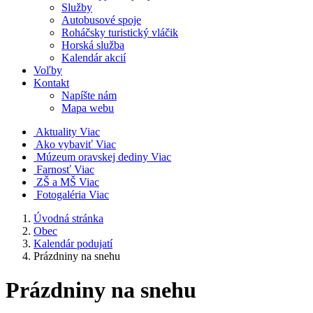
Služby
Autobusové spoje
Roháčsky turistický vláčik
Horská služba
Kalendár akcií
Voľby
Kontakt
Napíšte nám
Mapa webu
Aktuality
Viac
Ako vybaviť
Viac
Múzeum oravskej dediny
Viac
Farnosť
Viac
ZŠ a MŠ
Viac
Fotogaléria
Viac
Úvodná stránka
Obec
Kalendár podujatí
Prázdniny na snehu
Prázdniny na snehu