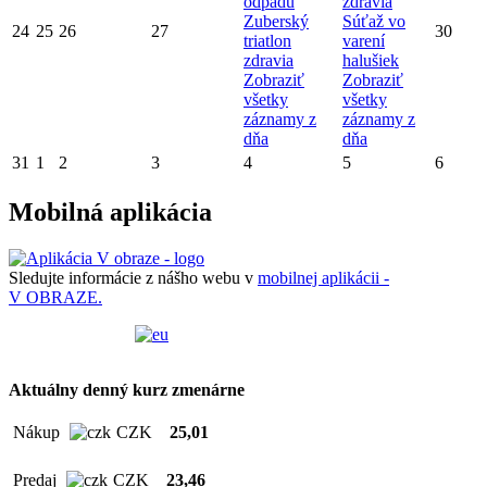
odpadu
zdravia
Zuberský
Súťaž vo
24
25
26
27
30
triatlon
varení
zdravia
halušiek
Zobraziť
Zobraziť
všetky
všetky
záznamy z
záznamy z
dňa
dňa
31
1
2
3
4
5
6
Mobilná aplikácia
Sledujte informácie z nášho webu v
mobilnej aplikácii -
V OBRAZE.
Aktuálny denný kurz zmenárne
Nákup
CZK
25,01
Predaj
CZK
23,46