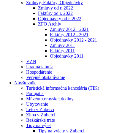
Zmluvy, Faktúry, Objednávky
Zmluvy od r. 2022
Faktúry od r. 2022
Objednávky od r. 2022
ZFO Archív
Zmluvy 2012 - 2021
Faktúry 2012 - 2021
Objednávky 2012 - 2021
Zmluvy 2011
Faktúry 2011
Objednávky 2011
VZN
Úradná tabuľa
Hospodárenie
Verejné obstarávanie
Návštevník
Turistická informačná kancelária (TIK)
Podujatia
Múzeum oravskej dediny
Ubytovanie
Leto v Zuberci
Zima v Zuberci
Bežkárske trate
Tipy na výlet
Tipy na výlety v Zuberci