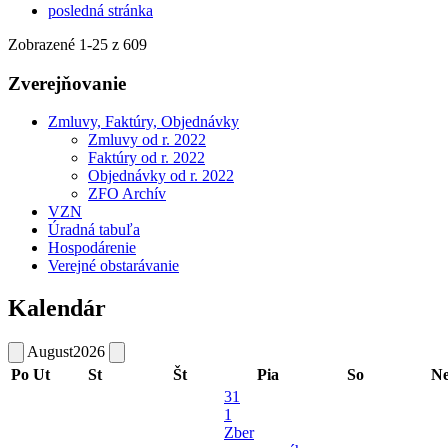
posledná stránka
Zobrazené
1
-
25
z 609
Zverejňovanie
Zmluvy, Faktúry, Objednávky
Zmluvy od r. 2022
Faktúry od r. 2022
Objednávky od r. 2022
ZFO Archív
VZN
Úradná tabuľa
Hospodárenie
Verejné obstarávanie
Kalendár
August
2026
Po
Ut
St
Št
Pia
So
N
31
1
Zber