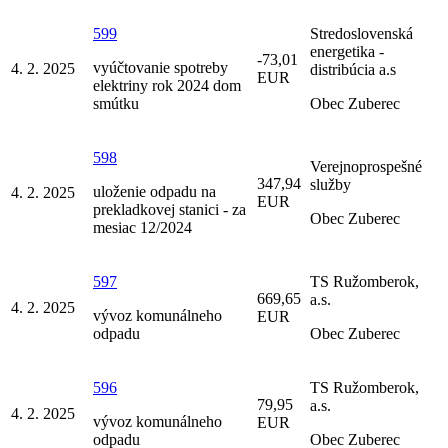
599
Stredoslovenská
energetika -
-73,01
vyúčtovanie spotreby
4. 2. 2025
distribúcia a.s
EUR
elektriny rok 2024 dom
smútku
Obec Zuberec
598
Verejnoprospešné
347,94
služby
uloženie odpadu na
4. 2. 2025
EUR
prekladkovej stanici - za
Obec Zuberec
mesiac 12/2024
597
TS Ružomberok,
669,65
a.s.
4. 2. 2025
vývoz komunálneho
EUR
odpadu
Obec Zuberec
596
TS Ružomberok,
79,95
a.s.
4. 2. 2025
vývoz komunálneho
EUR
odpadu
Obec Zuberec