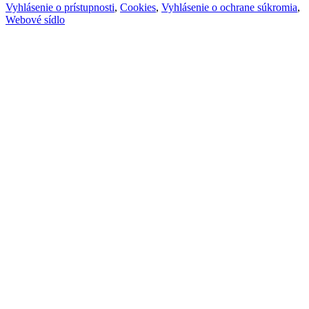
Vyhlásenie o prístupnosti
,
Cookies
,
Vyhlásenie o ochrane súkromia
,
Webové sídlo