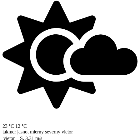
23 °C
12 °C
takmer jasno, mierny severný vietor
vietor
S, 3.31
m/s