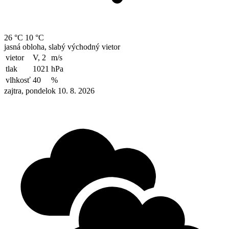
26 °C
10 °C
jasná obloha, slabý východný vietor
vietor
V, 2
m/s
tlak
1021
hPa
vlhkosť
40
%
zajtra, pondelok 10. 8. 2026