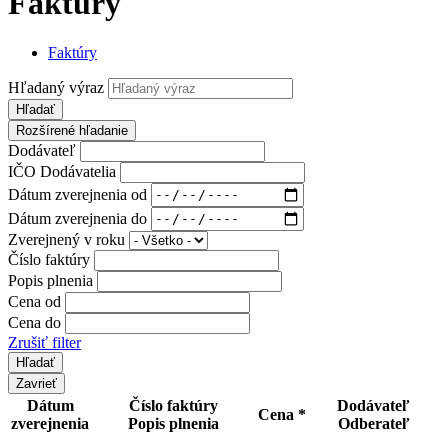
Faktúry
Faktúry
Hľadaný výraz
Hľadať
Rozšírené hľadanie
Dodávateľ
IČO Dodávatelia
Dátum zverejnenia od
Dátum zverejnenia do
Zverejnený v roku
Číslo faktúry
Popis plnenia
Cena od
Cena do
Zrušiť filter
Zavrieť
Dátum
Číslo faktúry
Dodávateľ
Cena *
zverejnenia
Popis plnenia
Odberateľ