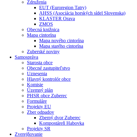
Združenia
EUT (Euroregion Tatry)
AHSS (Asociácia horských sídel Slovenska)
KLASTER Orava
ZMOS
Obecná knižnica
Mapa cintorína
Mapa nového cintorína
Mapa starého cintorína
Zuberské noviny
Samospráva
Starosta obce
Obecné zastupiteľstvo
Uznesenia
Hlavný kontrolór obce
Komisie
Územný plán
PHSR obce Zuberec
Formuláre
Projekty EU
Zber odpadov
Zberný dvor Zuberec
Kompostáreň Habovka
Projekty SR
Zverejňovanie