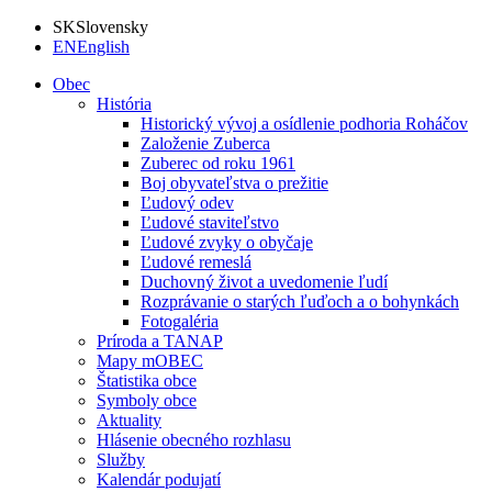
SK
Slovensky
EN
English
Obec
História
Historický vývoj a osídlenie podhoria Roháčov
Založenie Zuberca
Zuberec od roku 1961
Boj obyvateľstva o prežitie
Ľudový odev
Ľudové staviteľstvo
Ľudové zvyky o obyčaje
Ľudové remeslá
Duchovný život a uvedomenie ľudí
Rozprávanie o starých ľuďoch a o bohynkách
Fotogaléria
Príroda a TANAP
Mapy mOBEC
Štatistika obce
Symboly obce
Aktuality
Hlásenie obecného rozhlasu
Služby
Kalendár podujatí