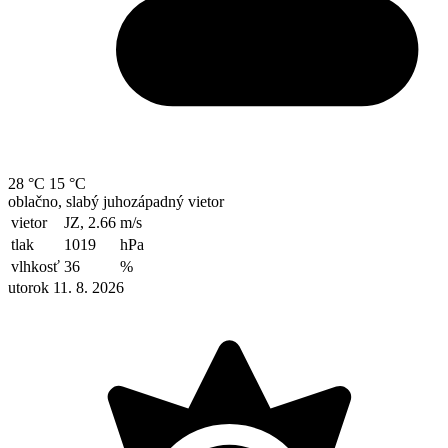
28 °C
15 °C
oblačno, slabý juhozápadný vietor
vietor
JZ, 2.66
m/s
tlak
1019
hPa
vlhkosť
36
%
utorok 11. 8. 2026