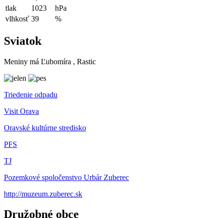
tlak
1023
hPa
vlhkosť
39
%
Sviatok
Meniny má
Ľubomíra
, Rastic
Triedenie odpadu
Visit Orava
Oravské kultúrne stredisko
PFS
TJ
Pozemkové spoločenstvo Urbár Zuberec
http://muzeum.zuberec.sk
Družobné obce