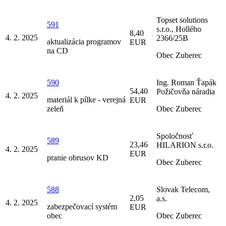
Topset solutions
591
s.r.o., Hollého
8,40
4. 2. 2025
2366/25B
aktualizácia programov
EUR
na CD
Obec Zuberec
590
Ing. Roman Ťapák
54,40
Požičovňa náradia
4. 2. 2025
materiál k pílke - verejná
EUR
zeleň
Obec Zuberec
Spoločnosť
589
23,46
HILARION s.r.o.
4. 2. 2025
EUR
pranie obrusov KD
Obec Zuberec
588
Slovak Telecom,
2,05
a.s.
4. 2. 2025
zabezpečovací systém
EUR
obec
Obec Zuberec