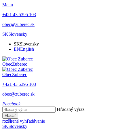
Menu
+421 43 5395 103
obec@zuberec.sk
SK
Slovensky
SK
Slovensky
EN
English
Obec
Zuberec
Obec
Zuberec
+421 43 5395 103
obec@zuberec.sk
Facebook
Hľadaný výraz
Hľadať
rozšírené vyhľadávanie
SK
Slovensky