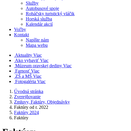
Služby
Autobusové spoje
Roháčsky turistický vláčik
Horská služba
Kalendár akcií
Voľby
Kontakt
Napíšte nám
Mapa webu
Aktuality
Viac
Ako vybaviť
Viac
Múzeum oravskej dediny
Viac
Farnosť
Viac
ZŠ a MŠ
Viac
Fotogaléria
Viac
Úvodná stránka
Zverejňovanie
Zmluvy, Faktúry, Objednávky
Faktúry od r. 2022
Faktúry 2024
Faktúry