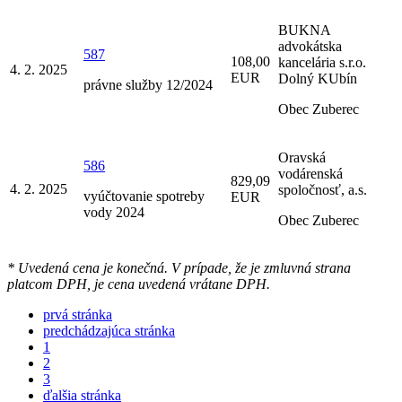
BUKNA
advokátska
587
108,00
kancelária s.r.o.
4. 2. 2025
EUR
Dolný KUbín
právne služby 12/2024
Obec Zuberec
Oravská
586
vodárenská
829,09
4. 2. 2025
spoločnosť, a.s.
vyúčtovanie spotreby
EUR
vody 2024
Obec Zuberec
* Uvedená cena je konečná. V prípade, že je zmluvná strana
platcom DPH, je cena uvedená vrátane DPH.
prvá stránka
predchádzajúca stránka
1
2
3
ďalšia stránka