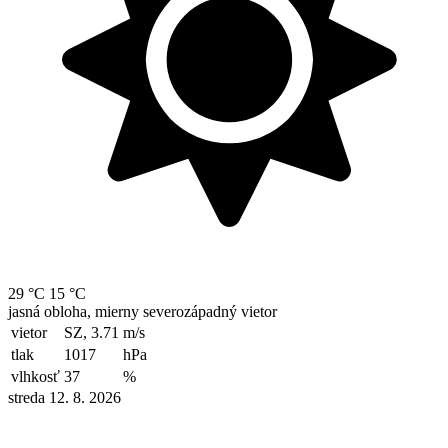
29 °C
15 °C
jasná obloha, mierny severozápadný vietor
vietor
SZ, 3.71
m/s
tlak
1017
hPa
vlhkosť
37
%
streda 12. 8. 2026