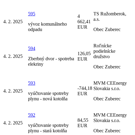
595
TS Ružomberok,
4
a.s.
4. 2. 2025
662,41
vývoz komunálneho
EUR
odpadu
Obec Zuberec
Roľnícke
594
podielnícke
126,05
4. 2. 2025
družstvo
Zberbný dvor - spotreba
EUR
elekriny
Obec Zuberec
593
MVM CEEnergy
-744,18
Slovakia s.r.o.
4. 2. 2025
vyúčtovanie spotreby
EUR
plynu - nová kotolňa
Obec Zuberec
592
MVM CEEnergy
84,55
Slovakia s.r.o.
4. 2. 2025
vyúčtovanie spotreby
EUR
plynu - stará kotolňa
Obec Zuberec