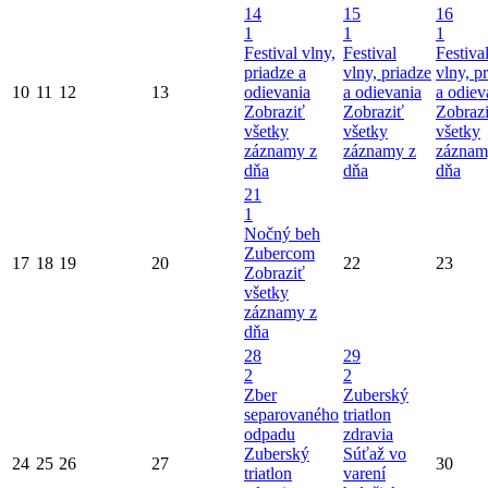
14
15
16
1
1
1
Festival vlny,
Festival
Festiva
priadze a
vlny, priadze
vlny, p
10
11
12
13
odievania
a odievania
a odiev
Zobraziť
Zobraziť
Zobraz
všetky
všetky
všetky
záznamy z
záznamy z
záznam
dňa
dňa
dňa
21
1
Nočný beh
Zubercom
17
18
19
20
22
23
Zobraziť
všetky
záznamy z
dňa
28
29
2
2
Zber
Zuberský
separovaného
triatlon
odpadu
zdravia
Zuberský
Súťaž vo
24
25
26
27
30
triatlon
varení