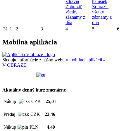
zdravia
halušiek
Zobraziť
Zobraziť
všetky
všetky
záznamy z
záznamy z
dňa
dňa
31
1
2
3
4
5
6
Mobilná aplikácia
Sledujte informácie z nášho webu v
mobilnej aplikácii -
V OBRAZE.
Aktuálny denný kurz zmenárne
Nákup
CZK
25,01
Predaj
CZK
23,46
Nákup
PLN
4,49