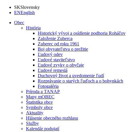
SK
Slovensky
EN
English
Obec
História
Historický vývoj a osídlenie podhoria Roháčov
Založenie Zuberca
Zuberec od roku 1961
Boj obyvateľstva o prežitie
Ľudový odev
Ľudové staviteľstvo
Ľudové zvyky o obyčaje
Ľudové remeslá
Duchovný život a uvedomenie ľudí
Rozprávanie o starých ľuďoch a o bohynkách
Fotogaléria
Príroda a TANAP
Mapy mOBEC
Štatistika obce
Symboly obce
Aktuality
Hlásenie obecného rozhlasu
Služby
Kalendár podujatí