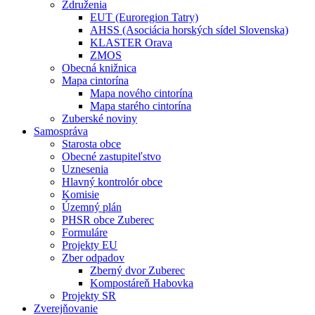
Združenia
EUT (Euroregion Tatry)
AHSS (Asociácia horských sídel Slovenska)
KLASTER Orava
ZMOS
Obecná knižnica
Mapa cintorína
Mapa nového cintorína
Mapa starého cintorína
Zuberské noviny
Samospráva
Starosta obce
Obecné zastupiteľstvo
Uznesenia
Hlavný kontrolór obce
Komisie
Územný plán
PHSR obce Zuberec
Formuláre
Projekty EU
Zber odpadov
Zberný dvor Zuberec
Kompostáreň Habovka
Projekty SR
Zverejňovanie