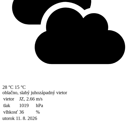
28 °C
15 °C
oblačno, slabý juhozápadný vietor
vietor
JZ, 2.66
m/s
tlak
1019
hPa
vlhkosť
36
%
utorok 11. 8. 2026