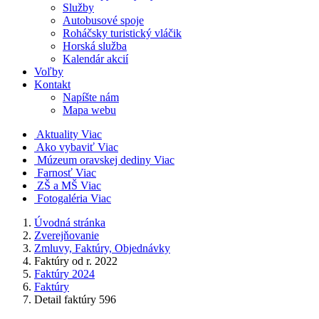
Služby
Autobusové spoje
Roháčsky turistický vláčik
Horská služba
Kalendár akcií
Voľby
Kontakt
Napíšte nám
Mapa webu
Aktuality
Viac
Ako vybaviť
Viac
Múzeum oravskej dediny
Viac
Farnosť
Viac
ZŠ a MŠ
Viac
Fotogaléria
Viac
Úvodná stránka
Zverejňovanie
Zmluvy, Faktúry, Objednávky
Faktúry od r. 2022
Faktúry 2024
Faktúry
Detail faktúry 596