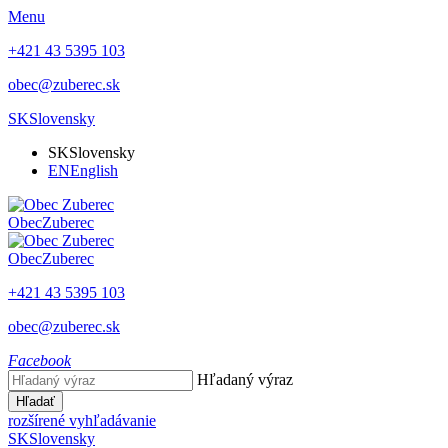
Menu
+421 43 5395 103
obec@zuberec.sk
SK
Slovensky
SK
Slovensky
EN
English
Obec
Zuberec
Obec
Zuberec
+421 43 5395 103
obec@zuberec.sk
Facebook
Hľadaný výraz
Hľadať
rozšírené vyhľadávanie
SK
Slovensky