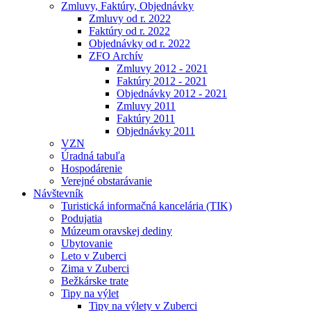
Zmluvy, Faktúry, Objednávky
Zmluvy od r. 2022
Faktúry od r. 2022
Objednávky od r. 2022
ZFO Archív
Zmluvy 2012 - 2021
Faktúry 2012 - 2021
Objednávky 2012 - 2021
Zmluvy 2011
Faktúry 2011
Objednávky 2011
VZN
Úradná tabuľa
Hospodárenie
Verejné obstarávanie
Návštevník
Turistická informačná kancelária (TIK)
Podujatia
Múzeum oravskej dediny
Ubytovanie
Leto v Zuberci
Zima v Zuberci
Bežkárske trate
Tipy na výlet
Tipy na výlety v Zuberci