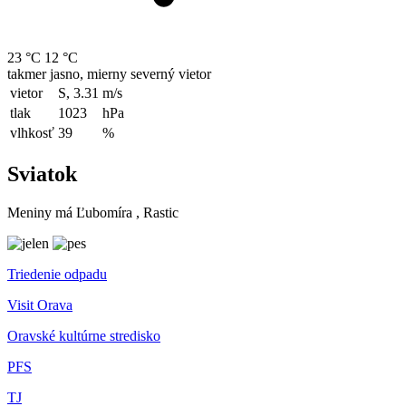
23 °C
12 °C
takmer jasno, mierny severný vietor
vietor
S, 3.31
m/s
tlak
1023
hPa
vlhkosť
39
%
Sviatok
Meniny má
Ľubomíra
, Rastic
Triedenie odpadu
Visit Orava
Oravské kultúrne stredisko
PFS
TJ