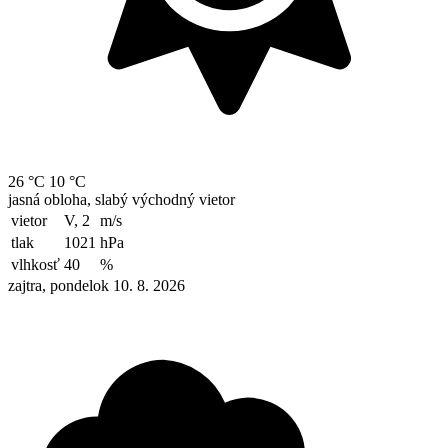
26 °C
10 °C
jasná obloha, slabý východný vietor
vietor
V, 2
m/s
tlak
1021
hPa
vlhkosť
40
%
zajtra, pondelok 10. 8. 2026