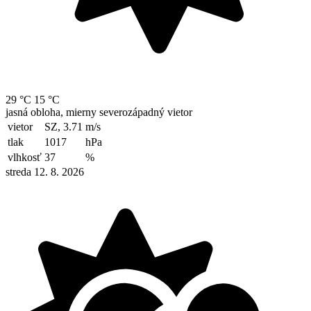
29 °C
15 °C
jasná obloha, mierny severozápadný vietor
vietor
SZ, 3.71
m/s
tlak
1017
hPa
vlhkosť
37
%
streda 12. 8. 2026