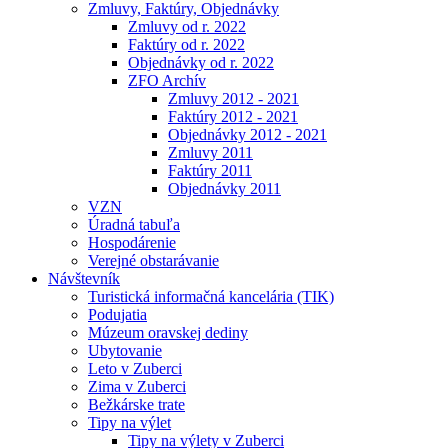
Zmluvy, Faktúry, Objednávky
Zmluvy od r. 2022
Faktúry od r. 2022
Objednávky od r. 2022
ZFO Archív
Zmluvy 2012 - 2021
Faktúry 2012 - 2021
Objednávky 2012 - 2021
Zmluvy 2011
Faktúry 2011
Objednávky 2011
VZN
Úradná tabuľa
Hospodárenie
Verejné obstarávanie
Návštevník
Turistická informačná kancelária (TIK)
Podujatia
Múzeum oravskej dediny
Ubytovanie
Leto v Zuberci
Zima v Zuberci
Bežkárske trate
Tipy na výlet
Tipy na výlety v Zuberci