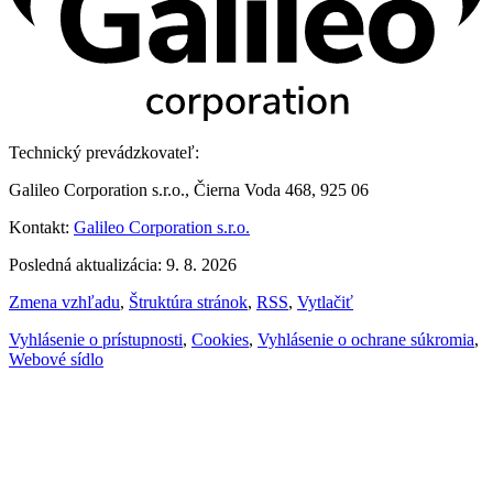
Technický prevádzkovateľ:
Galileo Corporation s.r.o., Čierna Voda 468, 925 06
Kontakt:
Galileo Corporation s.r.o.
Posledná aktualizácia: 9. 8. 2026
Zmena vzhľadu
,
Štruktúra stránok
,
RSS
,
Vytlačiť
Vyhlásenie o prístupnosti
,
Cookies
,
Vyhlásenie o ochrane súkromia
,
Webové sídlo