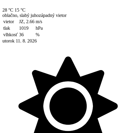
28 °C
15 °C
oblačno, slabý juhozápadný vietor
vietor
JZ, 2.66
m/s
tlak
1019
hPa
vlhkosť
36
%
utorok 11. 8. 2026