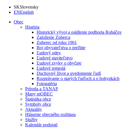
SK
Slovensky
EN
English
Obec
História
Historický vývoj a osídlenie podhoria Roháčov
Založenie Zuberca
Zuberec od roku 1961
Boj obyvateľstva o prežitie
Ľudový odev
Ľudové staviteľstvo
Ľudové zvyky o obyčaje
Ľudové remeslá
Duchovný život a uvedomenie ľudí
Rozprávanie o starých ľuďoch a o bohynkách
Fotogaléria
Príroda a TANAP
Mapy mOBEC
Štatistika obce
Symboly obce
Aktuality
Hlásenie obecného rozhlasu
Služby
Kalendár podujatí