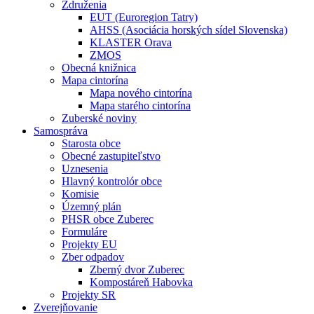
Združenia
EUT (Euroregion Tatry)
AHSS (Asociácia horských sídel Slovenska)
KLASTER Orava
ZMOS
Obecná knižnica
Mapa cintorína
Mapa nového cintorína
Mapa starého cintorína
Zuberské noviny
Samospráva
Starosta obce
Obecné zastupiteľstvo
Uznesenia
Hlavný kontrolór obce
Komisie
Územný plán
PHSR obce Zuberec
Formuláre
Projekty EU
Zber odpadov
Zberný dvor Zuberec
Kompostáreň Habovka
Projekty SR
Zverejňovanie