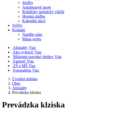
Služby
Autobusové spoje
Roháčsky turistický vláčik
Horská služba
Kalendár akcií
Voľby
Kontakt
Napíšte nám
Mapa webu
Aktuality
Viac
Ako vybaviť
Viac
Múzeum oravskej dediny
Viac
Farnosť
Viac
ZŠ a MŠ
Viac
Fotogaléria
Viac
Úvodná stránka
Obec
Aktuality
Prevádzka klziska
Prevádzka klziska