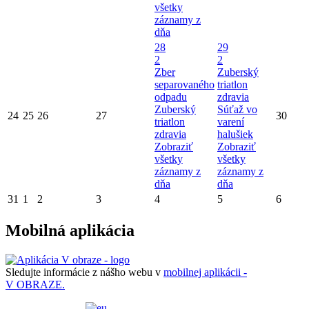
všetky
záznamy z
dňa
28
29
2
2
Zber
Zuberský
separovaného
triatlon
odpadu
zdravia
Zuberský
Súťaž vo
24
25
26
27
30
triatlon
varení
zdravia
halušiek
Zobraziť
Zobraziť
všetky
všetky
záznamy z
záznamy z
dňa
dňa
31
1
2
3
4
5
6
Mobilná aplikácia
Sledujte informácie z nášho webu v
mobilnej aplikácii -
V OBRAZE.