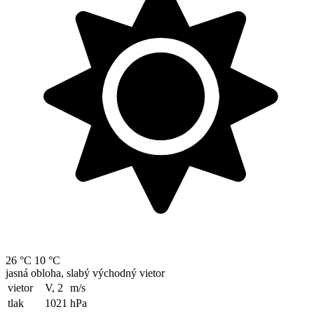
26 °C
10 °C
jasná obloha, slabý východný vietor
vietor
V, 2
m/s
tlak
1021
hPa