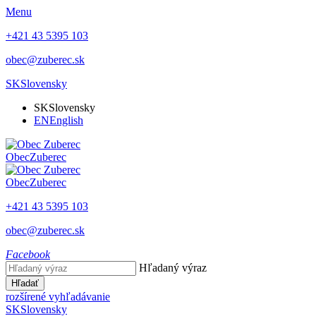
Menu
+421 43 5395 103
obec@zuberec.sk
SK
Slovensky
SK
Slovensky
EN
English
Obec
Zuberec
Obec
Zuberec
+421 43 5395 103
obec@zuberec.sk
Facebook
Hľadaný výraz
Hľadať
rozšírené vyhľadávanie
SK
Slovensky