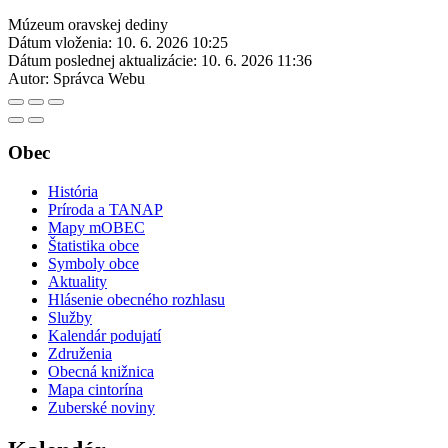
Múzeum oravskej dediny
Dátum vloženia:
10. 6. 2026 10:25
Dátum poslednej aktualizácie:
10. 6. 2026 11:36
Autor:
Správca Webu
Obec
História
Príroda a TANAP
Mapy mOBEC
Štatistika obce
Symboly obce
Aktuality
Hlásenie obecného rozhlasu
Služby
Kalendár podujatí
Združenia
Obecná knižnica
Mapa cintorína
Zuberské noviny