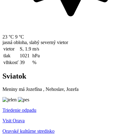
23 °C
9 °C
jasná obloha, slabý severný vietor
vietor
S, 1.9
m/s
tlak
1021
hPa
vlhkosť
39
%
Sviatok
Meniny má
Jozefína
, Nehoslav, Jozefa
Triedenie odpadu
Visit Orava
Oravské kultúrne stredisko