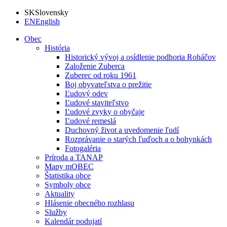
SK
Slovensky
EN
English
Obec
História
Historický vývoj a osídlenie podhoria Roháčov
Založenie Zuberca
Zuberec od roku 1961
Boj obyvateľstva o prežitie
Ľudový odev
Ľudové staviteľstvo
Ľudové zvyky o obyčaje
Ľudové remeslá
Duchovný život a uvedomenie ľudí
Rozprávanie o starých ľuďoch a o bohynkách
Fotogaléria
Príroda a TANAP
Mapy mOBEC
Štatistika obce
Symboly obce
Aktuality
Hlásenie obecného rozhlasu
Služby
Kalendár podujatí