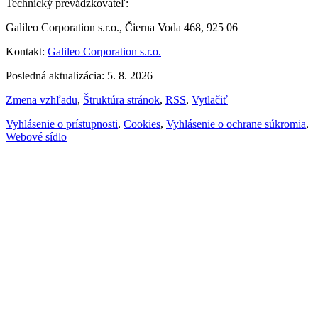
Technický prevádzkovateľ:
Galileo Corporation s.r.o., Čierna Voda 468, 925 06
Kontakt:
Galileo Corporation s.r.o.
Posledná aktualizácia: 5. 8. 2026
Zmena vzhľadu
,
Štruktúra stránok
,
RSS
,
Vytlačiť
Vyhlásenie o prístupnosti
,
Cookies
,
Vyhlásenie o ochrane súkromia
,
Webové sídlo