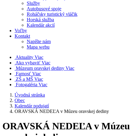
Služby
Autobusové spoje
Roháčsky turistický vláčik
Horská služba
Kalendár akcií
Voľby
Kontakt
Napíšte nám
Mapa webu
Aktuality
Viac
Ako vybaviť
Viac
Múzeum oravskej dediny
Viac
Farnosť
Viac
ZŠ a MŠ
Viac
Fotogaléria
Viac
Úvodná stránka
Obec
Kalendár podujatí
ORAVSKÁ NEDEĽA v Múzeu oravskej dediny
ORAVSKÁ NEDEĽA v Múzeu