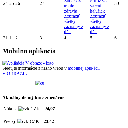
Zuberský
Súťaž vo
24
25
26
27
30
triatlon
varení
zdravia
halušiek
Zobraziť
Zobraziť
všetky
všetky
záznamy z
záznamy z
dňa
dňa
31
1
2
3
4
5
6
Mobilná aplikácia
Sledujte informácie z nášho webu v
mobilnej aplikácii -
V OBRAZE.
Aktuálny denný kurz zmenárne
Nákup
CZK
24,97
Predaj
CZK
23,42