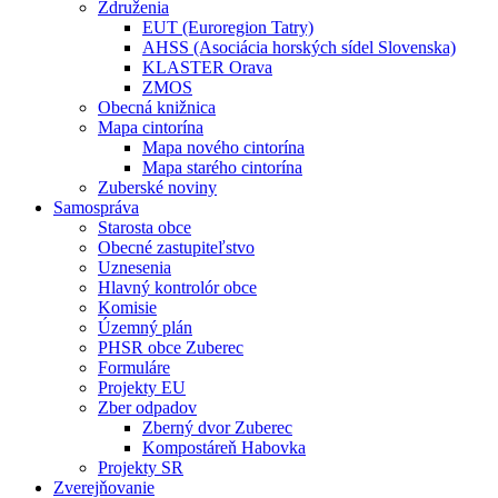
Združenia
EUT (Euroregion Tatry)
AHSS (Asociácia horských sídel Slovenska)
KLASTER Orava
ZMOS
Obecná knižnica
Mapa cintorína
Mapa nového cintorína
Mapa starého cintorína
Zuberské noviny
Samospráva
Starosta obce
Obecné zastupiteľstvo
Uznesenia
Hlavný kontrolór obce
Komisie
Územný plán
PHSR obce Zuberec
Formuláre
Projekty EU
Zber odpadov
Zberný dvor Zuberec
Kompostáreň Habovka
Projekty SR
Zverejňovanie