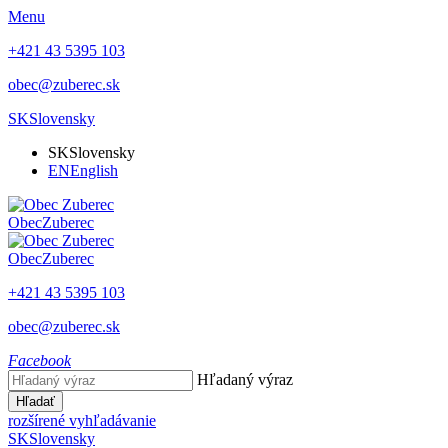
Menu
+421 43 5395 103
obec@zuberec.sk
SK
Slovensky
SK
Slovensky
EN
English
Obec
Zuberec
Obec
Zuberec
+421 43 5395 103
obec@zuberec.sk
Facebook
Hľadaný výraz
Hľadať
rozšírené vyhľadávanie
SK
Slovensky