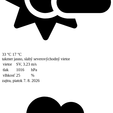
33 °C
17 °C
takmer jasno, slabý severovýchodný vietor
vietor
SV, 3.23
m/s
tlak
1016
hPa
vlhkosť
25
%
zajtra, piatok 7. 8. 2026