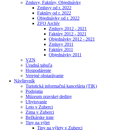
Zmluvy, Faktúry, Objednávky
Zmluvy od r. 2022
Faktúry od r. 2022
Objednávky od r. 2022
ZFO Archív
Zmluvy 2012 - 2021
Faktúry 2012 - 2021
Objednávky 2012 - 2021
Zmluvy 2011
Faktúry 2011
Objednávky 2011
VZN
Úradná tabuľa
Hospodárenie
Verejné obstarávanie
Návštevník
Turistická informačná kancelária (TIK)
Podujatia
Múzeum oravskej dediny
Ubytovanie
Leto v Zuberci
Zima v Zuberci
Bežkárske trate
Tipy na výlet
Tipy na výlety v Zuberci