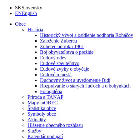
SK
Slovensky
EN
English
Obec
História
Historický vývoj a osídlenie podhoria Roháčov
Založenie Zuberca
Zuberec od roku 1961
Boj obyvateľstva o prežitie
Ľudový odev
Ľudové staviteľstvo
Ľudové zvyky o obyčaje
Ľudové remeslá
Duchovný život a uvedomenie ľudí
Rozprávanie o starých ľuďoch a o bohynkách
Fotogaléria
Príroda a TANAP
Mapy mOBEC
Štatistika obce
Symboly obce
Aktuality
Hlásenie obecného rozhlasu
Služby
Kalendár podujatí