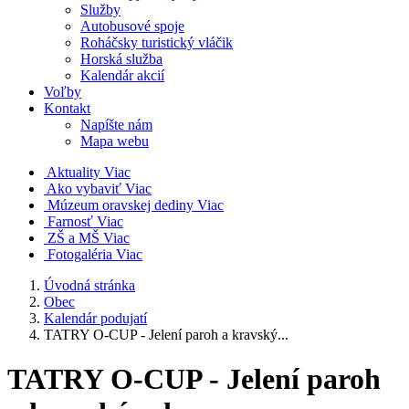
Služby
Autobusové spoje
Roháčsky turistický vláčik
Horská služba
Kalendár akcií
Voľby
Kontakt
Napíšte nám
Mapa webu
Aktuality
Viac
Ako vybaviť
Viac
Múzeum oravskej dediny
Viac
Farnosť
Viac
ZŠ a MŠ
Viac
Fotogaléria
Viac
Úvodná stránka
Obec
Kalendár podujatí
TATRY O-CUP - Jelení paroh a kravský...
TATRY O-CUP - Jelení paroh