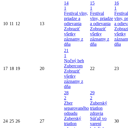
14
15
16
1
1
1
Festival vlny,
Festival
Festiva
priadze a
vlny, priadze
vlny, p
10
11
12
13
odievania
a odievania
a odiev
Zobraziť
Zobraziť
Zobraz
všetky
všetky
všetky
záznamy z
záznamy z
záznam
dňa
dňa
dňa
21
1
Nočný beh
Zubercom
17
18
19
20
22
23
Zobraziť
všetky
záznamy z
dňa
28
29
2
2
Zber
Zuberský
separovaného
triatlon
odpadu
zdravia
Zuberský
Súťaž vo
24
25
26
27
30
triatlon
varení