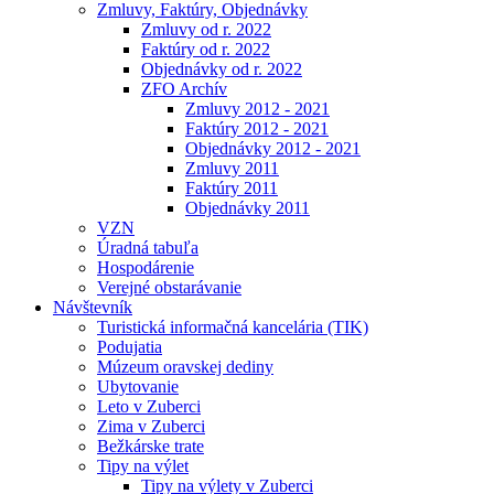
Zmluvy, Faktúry, Objednávky
Zmluvy od r. 2022
Faktúry od r. 2022
Objednávky od r. 2022
ZFO Archív
Zmluvy 2012 - 2021
Faktúry 2012 - 2021
Objednávky 2012 - 2021
Zmluvy 2011
Faktúry 2011
Objednávky 2011
VZN
Úradná tabuľa
Hospodárenie
Verejné obstarávanie
Návštevník
Turistická informačná kancelária (TIK)
Podujatia
Múzeum oravskej dediny
Ubytovanie
Leto v Zuberci
Zima v Zuberci
Bežkárske trate
Tipy na výlet
Tipy na výlety v Zuberci