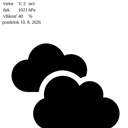
vietor
V, 2
m/s
tlak
1021
hPa
vlhkosť
40
%
pondelok 10. 8. 2026