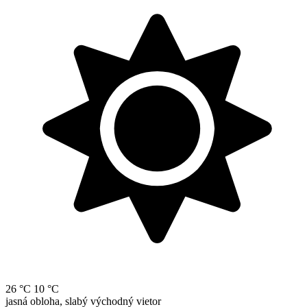
26 °C
10 °C
jasná obloha, slabý východný vietor