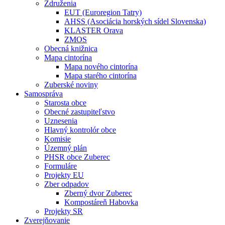
Združenia
EUT (Euroregion Tatry)
AHSS (Asociácia horských sídel Slovenska)
KLASTER Orava
ZMOS
Obecná knižnica
Mapa cintorína
Mapa nového cintorína
Mapa starého cintorína
Zuberské noviny
Samospráva
Starosta obce
Obecné zastupiteľstvo
Uznesenia
Hlavný kontrolór obce
Komisie
Územný plán
PHSR obce Zuberec
Formuláre
Projekty EU
Zber odpadov
Zberný dvor Zuberec
Kompostáreň Habovka
Projekty SR
Zverejňovanie