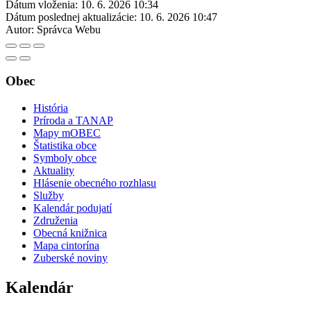
Dátum vloženia:
10. 6. 2026 10:34
Dátum poslednej aktualizácie:
10. 6. 2026 10:47
Autor:
Správca Webu
Obec
História
Príroda a TANAP
Mapy mOBEC
Štatistika obce
Symboly obce
Aktuality
Hlásenie obecného rozhlasu
Služby
Kalendár podujatí
Združenia
Obecná knižnica
Mapa cintorína
Zuberské noviny
Kalendár