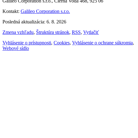
Galileo Corporation s.r.o., Čierna Voda 468, 925 06
Kontakt:
Galileo Corporation s.r.o.
Posledná aktualizácia: 6. 8. 2026
Zmena vzhľadu
,
Štruktúra stránok
,
RSS
,
Vytlačiť
Vyhlásenie o prístupnosti
,
Cookies
,
Vyhlásenie o ochrane súkromia
,
Webové sídlo