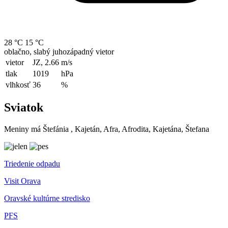
28 °C
15 °C
oblačno, slabý juhozápadný vietor
vietor
JZ, 2.66
m/s
tlak
1019
hPa
vlhkosť
36
%
Sviatok
Meniny má
Štefánia
, Kajetán, Afra, Afrodita, Kajetána, Štefana
Triedenie odpadu
Visit Orava
Oravské kultúrne stredisko
PFS