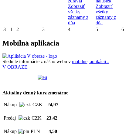
zdravia
halušiek
Zobraziť
Zobraziť
všetky
všetky
záznamy z
záznamy z
dňa
dňa
31
1
2
3
4
5
6
Mobilná aplikácia
Sledujte informácie z nášho webu v
mobilnej aplikácii -
V OBRAZE.
Aktuálny denný kurz zmenárne
Nákup
CZK
24,97
Predaj
CZK
23,42
Nákup
PLN
4,50