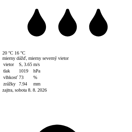
20 °C
16 °C
mierny dážď, mierny severný vietor
vietor
S, 3.65
m/s
tlak
1019
hPa
vlhkosť
73
%
zrážky
7.94
mm
zajtra, sobota 8. 8. 2026