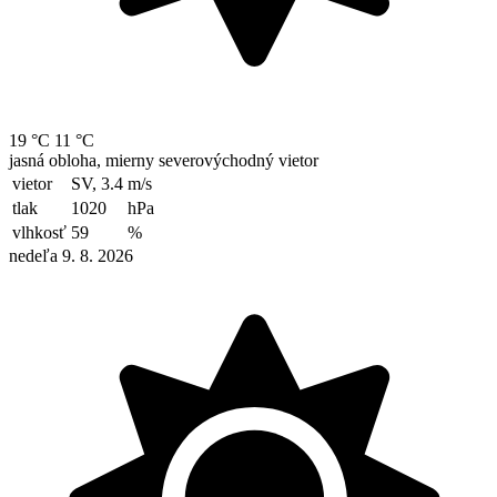
19 °C
11 °C
jasná obloha, mierny severovýchodný vietor
vietor
SV, 3.4
m/s
tlak
1020
hPa
vlhkosť
59
%
nedeľa 9. 8. 2026