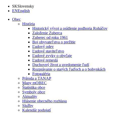
SK
Slovensky
EN
English
Obec
História
Historický vývoj a osídlenie podhoria Roháčov
Založenie Zuberca
Zuberec od roku 1961
Boj obyvateľstva o prežitie
Ľudový odev
Ľudové staviteľstvo
Ľudové zvyky o obyčaje
Ľudové remeslá
Duchovný život a uvedomenie ľudí
Rozprávanie o starých ľuďoch a o bohynkách
Fotogaléria
Príroda a TANAP
Mapy mOBEC
Štatistika obce
Symboly obce
Aktuality
Hlásenie obecného rozhlasu
Služby
Kalendár podujatí