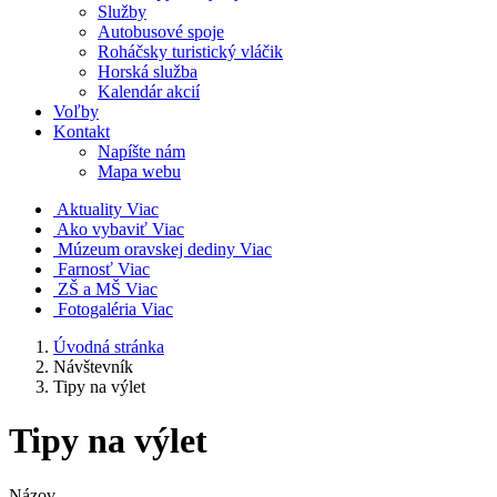
Služby
Autobusové spoje
Roháčsky turistický vláčik
Horská služba
Kalendár akcií
Voľby
Kontakt
Napíšte nám
Mapa webu
Aktuality
Viac
Ako vybaviť
Viac
Múzeum oravskej dediny
Viac
Farnosť
Viac
ZŠ a MŠ
Viac
Fotogaléria
Viac
Úvodná stránka
Návštevník
Tipy na výlet
Tipy na výlet
Názov