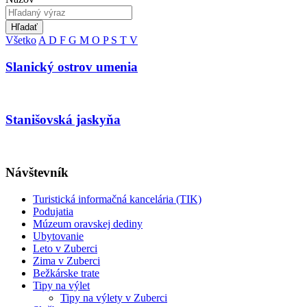
Hľadať
Všetko
A
D
F
G
M
O
P
S
T
V
Slanický ostrov umenia
Stanišovská jaskyňa
Návštevník
Turistická informačná kancelária (TIK)
Podujatia
Múzeum oravskej dediny
Ubytovanie
Leto v Zuberci
Zima v Zuberci
Bežkárske trate
Tipy na výlet
Tipy na výlety v Zuberci