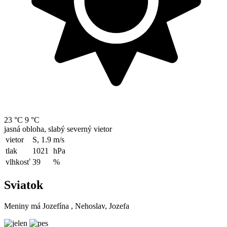
23 °C
9 °C
jasná obloha, slabý severný vietor
vietor
S, 1.9
m/s
tlak
1021
hPa
vlhkosť
39
%
Sviatok
Meniny má
Jozefína
, Nehoslav, Jozefa