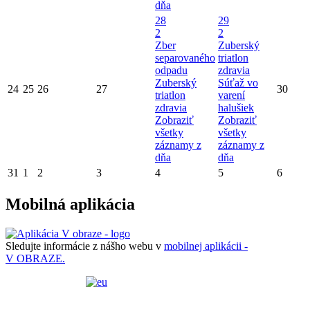
dňa
28
29
2
2
Zber
Zuberský
separovaného
triatlon
odpadu
zdravia
Zuberský
Súťaž vo
24
25
26
27
30
triatlon
varení
zdravia
halušiek
Zobraziť
Zobraziť
všetky
všetky
záznamy z
záznamy z
dňa
dňa
31
1
2
3
4
5
6
Mobilná aplikácia
Sledujte informácie z nášho webu v
mobilnej aplikácii -
V OBRAZE.