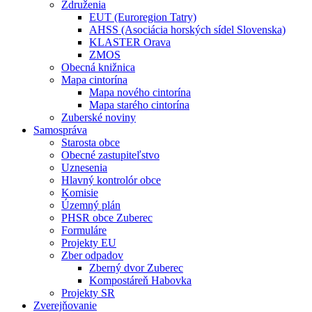
Združenia
EUT (Euroregion Tatry)
AHSS (Asociácia horských sídel Slovenska)
KLASTER Orava
ZMOS
Obecná knižnica
Mapa cintorína
Mapa nového cintorína
Mapa starého cintorína
Zuberské noviny
Samospráva
Starosta obce
Obecné zastupiteľstvo
Uznesenia
Hlavný kontrolór obce
Komisie
Územný plán
PHSR obce Zuberec
Formuláre
Projekty EU
Zber odpadov
Zberný dvor Zuberec
Kompostáreň Habovka
Projekty SR
Zverejňovanie