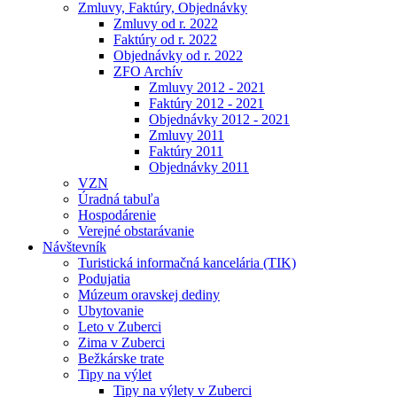
Zmluvy, Faktúry, Objednávky
Zmluvy od r. 2022
Faktúry od r. 2022
Objednávky od r. 2022
ZFO Archív
Zmluvy 2012 - 2021
Faktúry 2012 - 2021
Objednávky 2012 - 2021
Zmluvy 2011
Faktúry 2011
Objednávky 2011
VZN
Úradná tabuľa
Hospodárenie
Verejné obstarávanie
Návštevník
Turistická informačná kancelária (TIK)
Podujatia
Múzeum oravskej dediny
Ubytovanie
Leto v Zuberci
Zima v Zuberci
Bežkárske trate
Tipy na výlet
Tipy na výlety v Zuberci