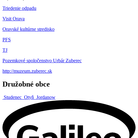
Triedenie odpadu
Visit Orava
Oravské kultúrne stredisko
PFS
TJ
Pozemkové spoločenstvo Urbár Zuberec
http://muzeum.zuberec.sk
Družobné obce
Studenec
Otyň
Jordanow