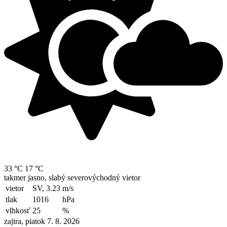
33 °C
17 °C
takmer jasno, slabý severovýchodný vietor
vietor
SV, 3.23
m/s
tlak
1016
hPa
vlhkosť
25
%
zajtra, piatok 7. 8. 2026