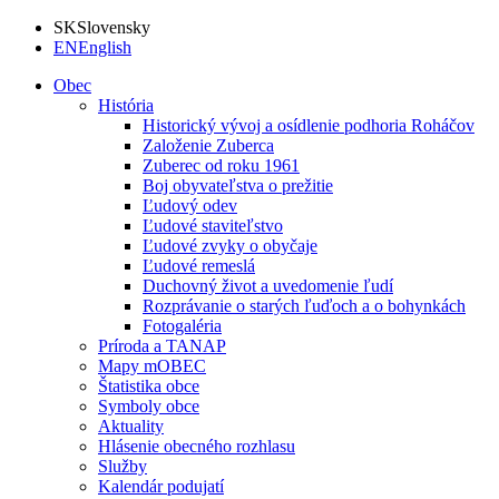
SK
Slovensky
EN
English
Obec
História
Historický vývoj a osídlenie podhoria Roháčov
Založenie Zuberca
Zuberec od roku 1961
Boj obyvateľstva o prežitie
Ľudový odev
Ľudové staviteľstvo
Ľudové zvyky o obyčaje
Ľudové remeslá
Duchovný život a uvedomenie ľudí
Rozprávanie o starých ľuďoch a o bohynkách
Fotogaléria
Príroda a TANAP
Mapy mOBEC
Štatistika obce
Symboly obce
Aktuality
Hlásenie obecného rozhlasu
Služby
Kalendár podujatí