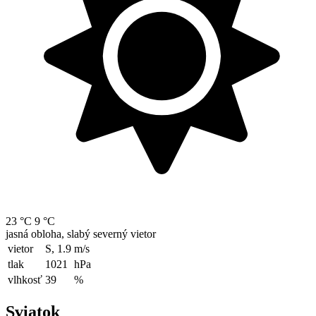
23 °C
9 °C
jasná obloha, slabý severný vietor
vietor
S, 1.9
m/s
tlak
1021
hPa
vlhkosť
39
%
Sviatok