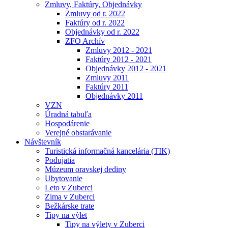
Zmluvy, Faktúry, Objednávky
Zmluvy od r. 2022
Faktúry od r. 2022
Objednávky od r. 2022
ZFO Archív
Zmluvy 2012 - 2021
Faktúry 2012 - 2021
Objednávky 2012 - 2021
Zmluvy 2011
Faktúry 2011
Objednávky 2011
VZN
Úradná tabuľa
Hospodárenie
Verejné obstarávanie
Návštevník
Turistická informačná kancelária (TIK)
Podujatia
Múzeum oravskej dediny
Ubytovanie
Leto v Zuberci
Zima v Zuberci
Bežkárske trate
Tipy na výlet
Tipy na výlety v Zuberci