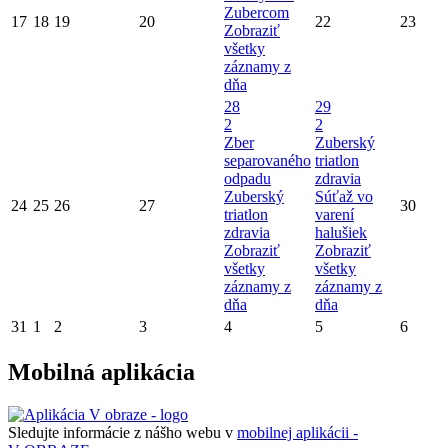
Zubercom
17
18
19
20
22
23
Zobraziť
všetky
záznamy z
dňa
28
29
2
2
Zber
Zuberský
separovaného
triatlon
odpadu
zdravia
Zuberský
Súťaž vo
24
25
26
27
30
triatlon
varení
zdravia
halušiek
Zobraziť
Zobraziť
všetky
všetky
záznamy z
záznamy z
dňa
dňa
31
1
2
3
4
5
6
Mobilná aplikácia
Sledujte informácie z nášho webu v
mobilnej aplikácii -