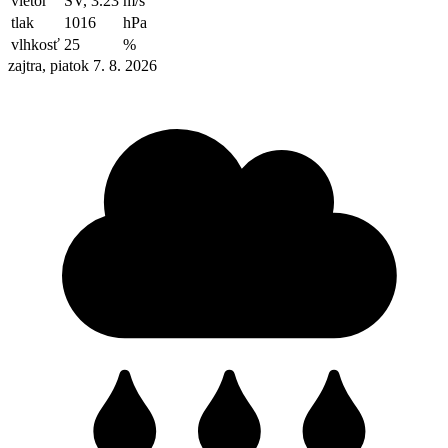
vietor
SV, 3.23
m/s
tlak
1016
hPa
vlhkosť
25
%
zajtra, piatok 7. 8. 2026