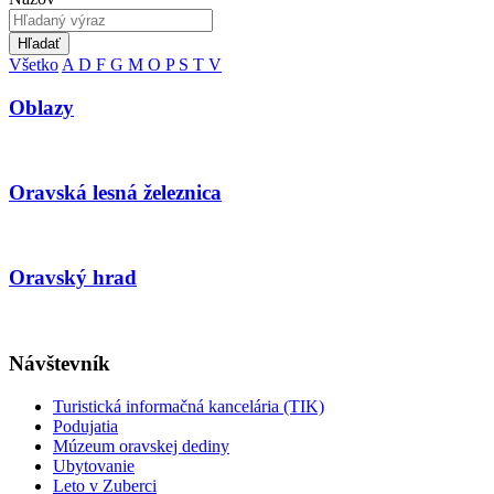
Hľadať
Všetko
A
D
F
G
M
O
P
S
T
V
Oblazy
Oravská lesná železnica
Oravský hrad
Návštevník
Turistická informačná kancelária (TIK)
Podujatia
Múzeum oravskej dediny
Ubytovanie
Leto v Zuberci