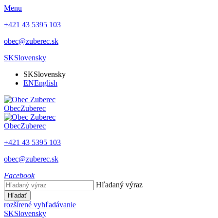
Menu
+421 43 5395 103
obec@zuberec.sk
SK
Slovensky
SK
Slovensky
EN
English
Obec
Zuberec
Obec
Zuberec
+421 43 5395 103
obec@zuberec.sk
Facebook
Hľadaný výraz
Hľadať
rozšírené vyhľadávanie
SK
Slovensky