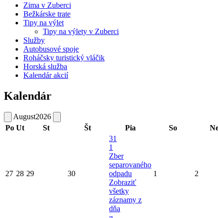
Zima v Zuberci
Bežkárske trate
Tipy na výlet
Tipy na výlety v Zuberci
Služby
Autobusové spoje
Roháčsky turistický vláčik
Horská služba
Kalendár akcií
Kalendár
August
2026
Po
Ut
St
Št
Pia
So
N
31
1
Zber
separovaného
27
28
29
30
odpadu
1
2
Zobraziť
všetky
záznamy z
dňa