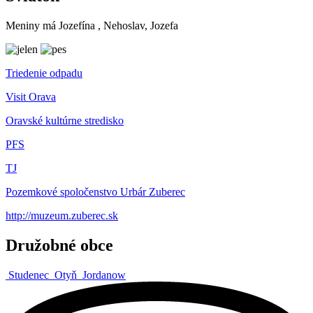
Meniny má
Jozefína
, Nehoslav, Jozefa
Triedenie odpadu
Visit Orava
Oravské kultúrne stredisko
PFS
TJ
Pozemkové spoločenstvo Urbár Zuberec
http://muzeum.zuberec.sk
Družobné obce
Studenec
Otyň
Jordanow