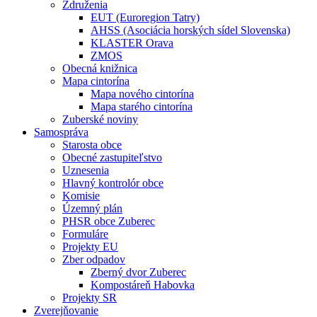
Združenia
EUT (Euroregion Tatry)
AHSS (Asociácia horských sídel Slovenska)
KLASTER Orava
ZMOS
Obecná knižnica
Mapa cintorína
Mapa nového cintorína
Mapa starého cintorína
Zuberské noviny
Samospráva
Starosta obce
Obecné zastupiteľstvo
Uznesenia
Hlavný kontrolór obce
Komisie
Územný plán
PHSR obce Zuberec
Formuláre
Projekty EU
Zber odpadov
Zberný dvor Zuberec
Kompostáreň Habovka
Projekty SR
Zverejňovanie