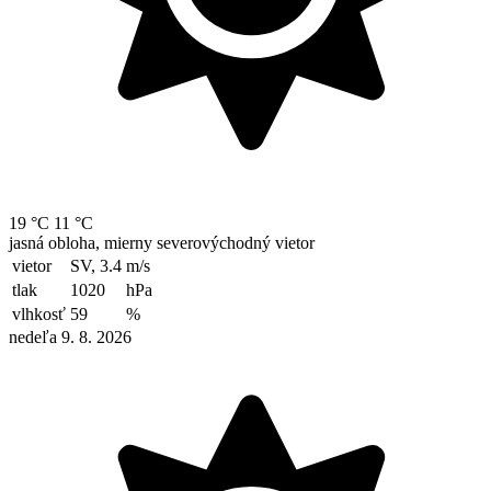
19 °C
11 °C
jasná obloha, mierny severovýchodný vietor
vietor
SV, 3.4
m/s
tlak
1020
hPa
vlhkosť
59
%
nedeľa 9. 8. 2026