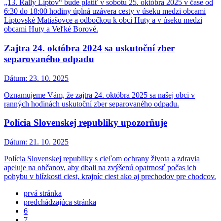
„13. Rally Liptov“ bude platiť v sobotu 25. októbra 2025 v čase od
6:30 do 18:00 hodiny úplná uzávera cesty v úseku medzi obcami
Liptovské Matiašovce a odbočkou k obci Huty a v úseku medzi
obcami Huty a Veľké Borové.
Zajtra 24. októbra 2024 sa uskutoční zber
separovaného odpadu
Dátum:
23. 10. 2025
Oznamujeme Vám, že zajtra 24. októbra 2025 sa našej obci v
ranných hodinách uskutoční zber separovaného odpadu.
Polícia Slovenskej republiky upozorňuje
Dátum:
21. 10. 2025
Polícia Slovenskej republiky s cieľom ochrany života a zdravia
apeluje na občanov, aby dbali na zvýšenú opatrnosť počas ich
pohybu v blízkosti ciest, krajníc ciest ako aj prechodov pre chodcov.
prvá stránka
predchádzajúca stránka
6
7