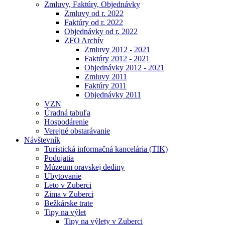
Zmluvy, Faktúry, Objednávky
Zmluvy od r. 2022
Faktúry od r. 2022
Objednávky od r. 2022
ZFO Archív
Zmluvy 2012 - 2021
Faktúry 2012 - 2021
Objednávky 2012 - 2021
Zmluvy 2011
Faktúry 2011
Objednávky 2011
VZN
Úradná tabuľa
Hospodárenie
Verejné obstarávanie
Návštevník
Turistická informačná kancelária (TIK)
Podujatia
Múzeum oravskej dediny
Ubytovanie
Leto v Zuberci
Zima v Zuberci
Bežkárske trate
Tipy na výlet
Tipy na výlety v Zuberci