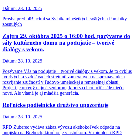
Dátum:
28. 10. 2025
Prosba pred blížiacimi sa Sviatkami všetkých svätých a Pamiatky
zosnulých
Zajtra 29. októbra 2025 o 16:00 hod. pozývame do
sály kultúrneho domu na podujatie – tvorivé
dialógy s vekom.
Dátum:
28. 10. 2025
Pozývame Vás na podujatie – tvorivé dialógy s vekom. Je to cyklus
tvorivých a vzdelávacích stretnutí zameraných na spoznávanie a
rozvíjanie zručností v ľudovo-umeleckej a remeselnej oblasti.
Projekt je určený najmä seniorom, ktorí sa chcú učiť stále niečo
nové. Ale vítaná je aj mladšia generácia.
Roľnícke podielnicke družstvo upozorňuje
Dátum:
28. 10. 2025
RPD Zuberec vydáva zákaz vývozu akéhokoľvek odpadu na
hnojisko na Brehoch, ktorého je vlastníkom. V minulosti RPD