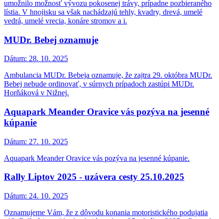
umožnilo možnosť vývozu pokosenej trávy, prípadne pozbieraného
lístia. V hnojisku sa však nachádzajú tehly, kvadry, drevá, umelé
vedrá, umelé vrecia, konáre stromov a i.
MUDr. Bebej oznamuje
Dátum:
28. 10. 2025
Ambulancia MUDr. Bebeja oznamuje, že zajtra 29. októbra MUDr.
Bebej nebude ordinovať, v súrnych prípadoch zastúpi MUDr.
Horňáková v Nižnej.
Aquapark Meander Oravice vás pozýva na jesenné
kúpanie
Dátum:
27. 10. 2025
Aquapark Meander Oravice vás pozýva na jesenné kúpanie.
Rally Liptov 2025 - uzávera cesty 25.10.2025
Dátum:
24. 10. 2025
Oznamujeme Vám, že z dôvodu konania motoristického podujatia