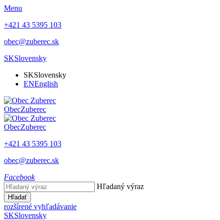
Menu
+421 43 5395 103
obec@zuberec.sk
SK
Slovensky
SK
Slovensky
EN
English
Obec
Zuberec
Obec
Zuberec
+421 43 5395 103
obec@zuberec.sk
Facebook
Hľadaný výraz
Hľadať
rozšírené vyhľadávanie
SK
Slovensky