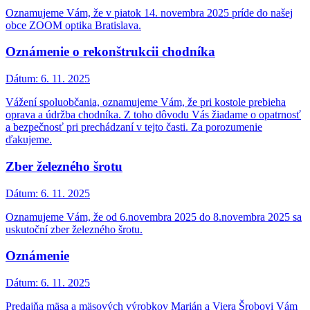
Oznamujeme Vám, že v piatok 14. novembra 2025 príde do našej
obce ZOOM optika Bratislava.
Oznámenie o rekonštrukcii chodníka
Dátum:
6. 11. 2025
Vážení spoluobčania, oznamujeme Vám, že pri kostole prebieha
oprava a údržba chodníka. Z toho dôvodu Vás žiadame o opatrnosť
a bezpečnosť pri prechádzaní v tejto časti. Za porozumenie
ďakujeme.
Zber železného šrotu
Dátum:
6. 11. 2025
Oznamujeme Vám, že od 6.novembra 2025 do 8.novembra 2025 sa
uskutoční zber železného šrotu.
Oznámenie
Dátum:
6. 11. 2025
Predajňa mäsa a mäsových výrobkov Marián a Viera Šrobovi Vám