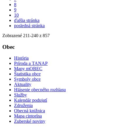
8
9
10
ďalšia stránka
posledná stránka
Zobrazené
211
-
240
z 857
Obec
História
Príroda a TANAP
Mapy mOBEC
Štatistika obce
Symboly obce
Aktuality
Hlásenie obecného rozhlasu
Služby
Kalendár podujatí
Združenia
Obecná knižnica
Mapa cintorína
Zuberské noviny