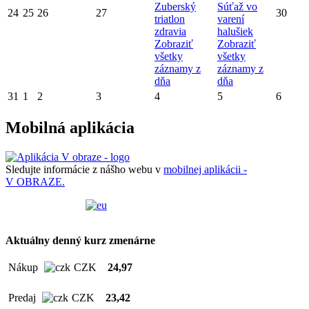
Zuberský
Súťaž vo
24
25
26
27
30
triatlon
varení
zdravia
halušiek
Zobraziť
Zobraziť
všetky
všetky
záznamy z
záznamy z
dňa
dňa
31
1
2
3
4
5
6
Mobilná aplikácia
Sledujte informácie z nášho webu v
mobilnej aplikácii -
V OBRAZE.
Aktuálny denný kurz zmenárne
Nákup
CZK
24,97
Predaj
CZK
23,42