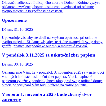
Okresné riaditeľstvo Policajného zboru v Dolnom Kubíne vyzýva
občanov k zvýšenej obozretnosti a zodpovednosti pri ochrane
svojho majetku a bezpečnosti na cestách.
Upozornenie
Dátum:
31. 10. 2025
Upozorňuje vás, aby ste dbali na zvýšenú opatrnosť pri ochrane
svojho majetku. Žiadame vás, aby ste riadne uzamykali svoje domy,
garáže, pivnice, hospodárske budovy a motorové vozidlá.
V pondelok 3.11.2025 sa uskutoční zber papiera
Dátum:
30. 10. 2025
Oznamujeme Vám, že v pondelok 3. novembra 2025 sa v našej obci
v ranných hodinách uskutoční zber papiera. Vrecia naplnené
papierom vyložte v pondelok, hneď ráno, pred svoje rodinné domy.
Vrecia po vysypaní Vám budú vrátené na ďalšie použitie.
V sobotu 1. novembra 2025 bude zberný dvor
zatvorený