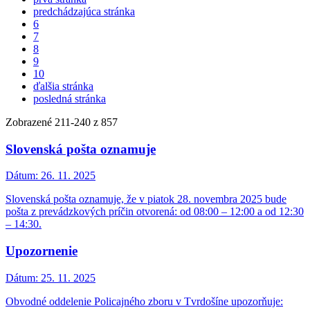
predchádzajúca stránka
6
7
8
9
10
ďalšia stránka
posledná stránka
Zobrazené
211
-
240
z 857
Slovenská pošta oznamuje
Dátum:
26. 11. 2025
Slovenská pošta oznamuje, že v piatok 28. novembra 2025 bude
pošta z prevádzkových príčin otvorená: od 08:00 – 12:00 a od 12:30
– 14:30.
Upozornenie
Dátum:
25. 11. 2025
Obvodné oddelenie Policajného zboru v Tvrdošíne upozorňuje: