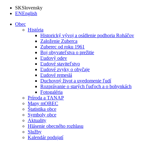
SK
Slovensky
EN
English
Obec
História
Historický vývoj a osídlenie podhoria Roháčov
Založenie Zuberca
Zuberec od roku 1961
Boj obyvateľstva o prežitie
Ľudový odev
Ľudové staviteľstvo
Ľudové zvyky o obyčaje
Ľudové remeslá
Duchovný život a uvedomenie ľudí
Rozprávanie o starých ľuďoch a o bohynkách
Fotogaléria
Príroda a TANAP
Mapy mOBEC
Štatistika obce
Symboly obce
Aktuality
Hlásenie obecného rozhlasu
Služby
Kalendár podujatí