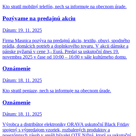
Kto stratil mobilný telefón, nech sa informuje na obecnom úrade.
Pozývame na predajnú akciu
Dátum:
19. 11. 2025
Firma Masnica pozýva na predajnú akciu, textilu, obuvi, spodného
prádla, domácich potrieb a doplnkového tovaru. V akcii dámske a
pánske pyžamá v cene 3,- Eurá. Predaj sa uskutoční dnes 19.
novembra 2025 v čase od 10:00 – 16:00 v sále kultúrneho domu.
Oznámenie
Dátum:
18. 11. 2025
Kto stratil peniaze, nech sa informuje na obecnom úrade.
Oznámenie
Dátum:
18. 11. 2025
Výrobca a distribútor elektroniky ORAVA uskutoční Black Friday
spojený s výpredajom vzoriek, rozbalených produktov a
posezónnych zásob v areáli bývalej OTF Nižná, ktorý sa uskutoční