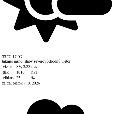
33 °C
17 °C
takmer jasno, slabý severovýchodný vietor
vietor
SV, 3.23
m/s
tlak
1016
hPa
vlhkosť
25
%
zajtra, piatok 7. 8. 2026