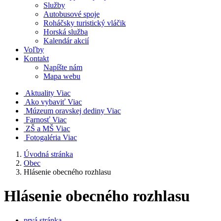
Služby
Autobusové spoje
Roháčsky turistický vláčik
Horská služba
Kalendár akcií
Voľby
Kontakt
Napíšte nám
Mapa webu
Aktuality
Viac
Ako vybaviť
Viac
Múzeum oravskej dediny
Viac
Farnosť
Viac
ZŠ a MŠ
Viac
Fotogaléria
Viac
Úvodná stránka
Obec
Hlásenie obecného rozhlasu
Hlásenie obecného rozhlasu
prvá stránka