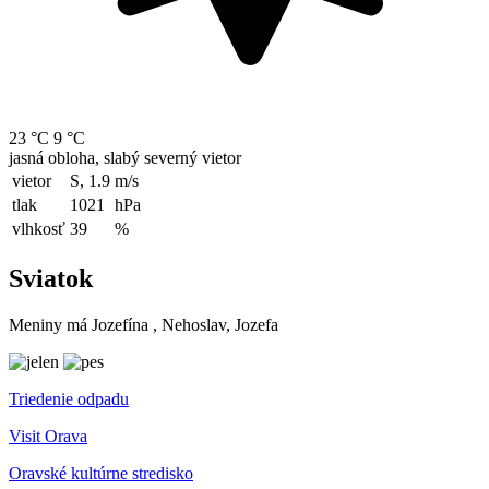
23 °C
9 °C
jasná obloha, slabý severný vietor
vietor
S, 1.9
m/s
tlak
1021
hPa
vlhkosť
39
%
Sviatok
Meniny má
Jozefína
, Nehoslav, Jozefa
Triedenie odpadu
Visit Orava
Oravské kultúrne stredisko