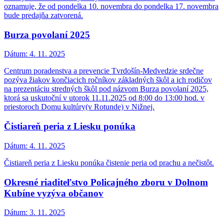
oznamuje, že od pondelka 10. novembra do pondelka 17. novembra
bude predajňa zatvorená.
Burza povolaní 2025
Dátum:
4. 11. 2025
Centrum poradenstva a prevencie Tvrdošín-Medvedzie srdečne
pozýva žiakov končiacich ročníkov základných škôl a ich rodičov
na prezentáciu stredných škôl pod názvom Burza povolaní 2025,
ktorá sa uskutoční v utorok 11.11.2025 od 8:00 do 13:00 hod. v
priestoroch Domu kultúry(v Rotunde) v Nižnej.
Čistiareň peria z Liesku ponúka
Dátum:
4. 11. 2025
Čistiareň peria z Liesku ponúka čistenie peria od prachu a nečistôt.
Okresné riaditeľstvo Policajného zboru v Dolnom
Kubíne vyzýva občanov
Dátum:
3. 11. 2025