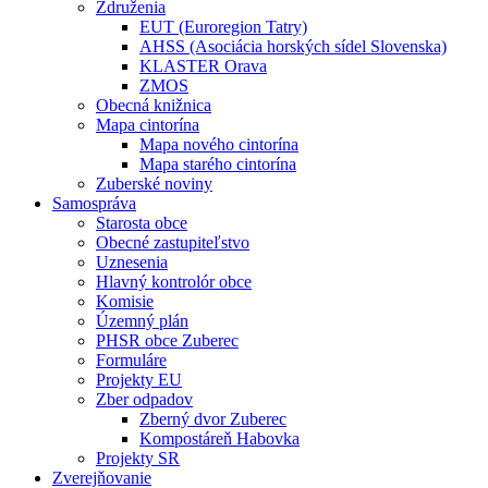
Združenia
EUT (Euroregion Tatry)
AHSS (Asociácia horských sídel Slovenska)
KLASTER Orava
ZMOS
Obecná knižnica
Mapa cintorína
Mapa nového cintorína
Mapa starého cintorína
Zuberské noviny
Samospráva
Starosta obce
Obecné zastupiteľstvo
Uznesenia
Hlavný kontrolór obce
Komisie
Územný plán
PHSR obce Zuberec
Formuláre
Projekty EU
Zber odpadov
Zberný dvor Zuberec
Kompostáreň Habovka
Projekty SR
Zverejňovanie