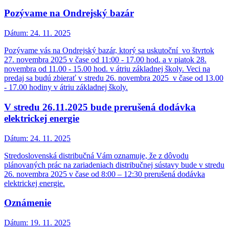
Pozývame na Ondrejský bazár
Dátum:
24. 11. 2025
Pozývame vás na Ondrejský bazár, ktorý sa uskutoční vo štvrtok
27. novembra 2025 v čase od 11:00 - 17.00 hod. a v piatok 28.
novembra od 11.00 - 15.00 hod. v átriu základnej školy. Veci na
predaj sa budú zbierať v stredu 26. novembra 2025 v čase od 13.00
- 17.00 hodiny v átriu základnej školy.
V stredu 26.11.2025 bude prerušená dodávka
elektrickej energie
Dátum:
24. 11. 2025
Stredoslovenská distribučná Vám oznamuje, že z dôvodu
plánovaných prác na zariadeniach distribučnej sústavy bude v stredu
26. novembra 2025 v čase od 8:00 – 12:30 prerušená dodávka
elektrickej energie.
Oznámenie
Dátum:
19. 11. 2025