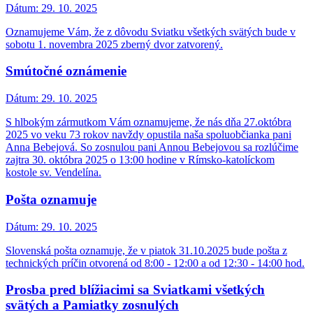
Dátum:
29. 10. 2025
Oznamujeme Vám, že z dôvodu Sviatku všetkých svätých bude v
sobotu 1. novembra 2025 zberný dvor zatvorený.
Smútočné oznámenie
Dátum:
29. 10. 2025
S hlbokým zármutkom Vám oznamujeme, že nás dňa 27.októbra
2025 vo veku 73 rokov navždy opustila naša spoluobčianka pani
Anna Bebejová. So zosnulou pani Annou Bebejovou sa rozlúčime
zajtra 30. októbra 2025 o 13:00 hodine v Rímsko-katolíckom
kostole sv. Vendelína.
Pošta oznamuje
Dátum:
29. 10. 2025
Slovenská pošta oznamuje, že v piatok 31.10.2025 bude pošta z
technických príčin otvorená od 8:00 - 12:00 a od 12:30 - 14:00 hod.
Prosba pred blížiacimi sa Sviatkami všetkých
svätých a Pamiatky zosnulých