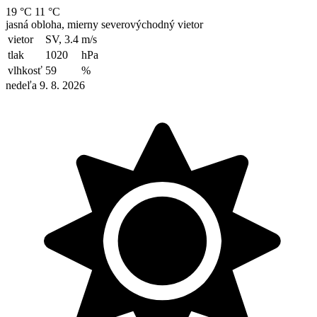
19 °C
11 °C
jasná obloha, mierny severovýchodný vietor
vietor
SV, 3.4
m/s
tlak
1020
hPa
vlhkosť
59
%
nedeľa 9. 8. 2026