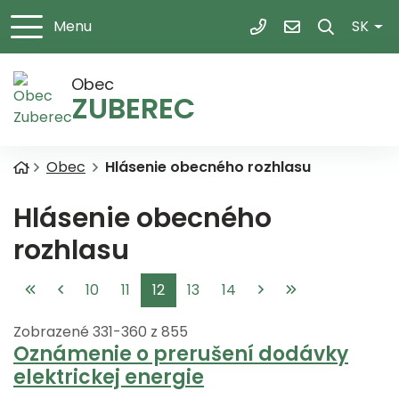
Slov
Menu
SK
+421 43 5395 103
obec@zuberec.
Obec
ZUBEREC
Úvodná stránka
Obec
Hlásenie obecného rozhlasu
Hlásenie obecného
rozhlasu
10
11
12
13
14
Zobrazené
331
-
360
z 855
Oznámenie o prerušení dodávky
elektrickej energie