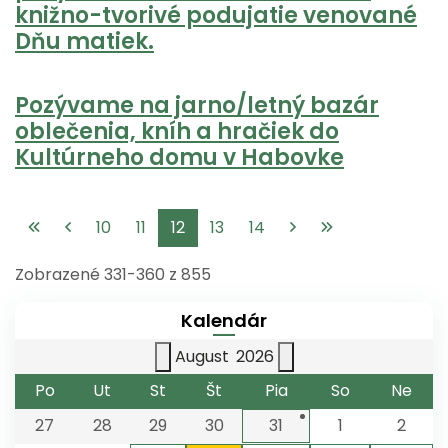
knižno-tvorivé podujatie venované
Dňu matiek.
Pozývame na jarno/letný bazár
oblečenia, kníh a hračiek do
Kultúrneho domu v Habovke
10
11
12
13
14
Zobrazené
331
-
360
z 855
Kalendár
August
2026
Po
Ut
St
Št
Pia
So
Ne
27
28
29
30
31
1
2