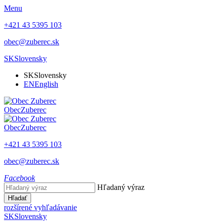
Menu
+421 43 5395 103
obec@zuberec.sk
SK
Slovensky
SK
Slovensky
EN
English
Obec
Zuberec
Obec
Zuberec
+421 43 5395 103
obec@zuberec.sk
Facebook
Hľadaný výraz
Hľadať
rozšírené vyhľadávanie
SK
Slovensky