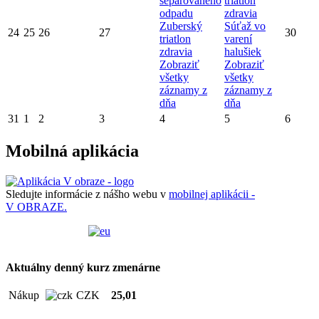
separovaného
triatlon
odpadu
zdravia
Zuberský
Súťaž vo
24
25
26
27
30
triatlon
varení
zdravia
halušiek
Zobraziť
Zobraziť
všetky
všetky
záznamy z
záznamy z
dňa
dňa
31
1
2
3
4
5
6
Mobilná aplikácia
Sledujte informácie z nášho webu v
mobilnej aplikácii -
V OBRAZE.
Aktuálny denný kurz zmenárne
Nákup
CZK
25,01