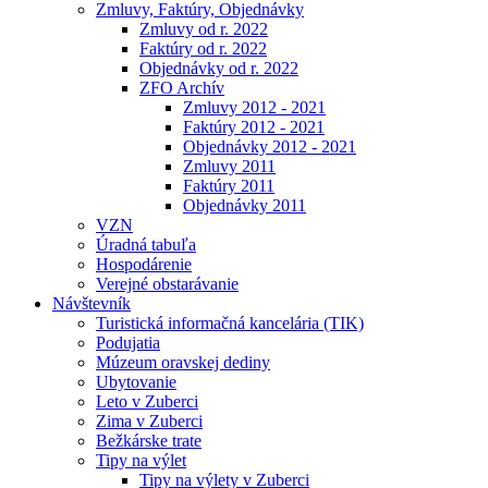
Zmluvy, Faktúry, Objednávky
Zmluvy od r. 2022
Faktúry od r. 2022
Objednávky od r. 2022
ZFO Archív
Zmluvy 2012 - 2021
Faktúry 2012 - 2021
Objednávky 2012 - 2021
Zmluvy 2011
Faktúry 2011
Objednávky 2011
VZN
Úradná tabuľa
Hospodárenie
Verejné obstarávanie
Návštevník
Turistická informačná kancelária (TIK)
Podujatia
Múzeum oravskej dediny
Ubytovanie
Leto v Zuberci
Zima v Zuberci
Bežkárske trate
Tipy na výlet
Tipy na výlety v Zuberci