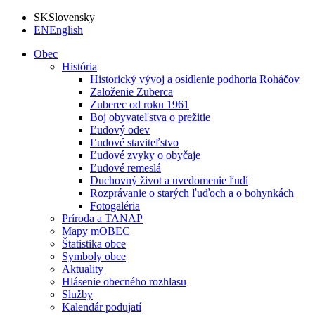
SK
Slovensky
EN
English
Obec
História
Historický vývoj a osídlenie podhoria Roháčov
Založenie Zuberca
Zuberec od roku 1961
Boj obyvateľstva o prežitie
Ľudový odev
Ľudové staviteľstvo
Ľudové zvyky o obyčaje
Ľudové remeslá
Duchovný život a uvedomenie ľudí
Rozprávanie o starých ľuďoch a o bohynkách
Fotogaléria
Príroda a TANAP
Mapy mOBEC
Štatistika obce
Symboly obce
Aktuality
Hlásenie obecného rozhlasu
Služby
Kalendár podujatí