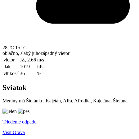
28 °C
15 °C
oblačno, slabý juhozápadný vietor
vietor
JZ, 2.66
m/s
tlak
1019
hPa
vlhkosť
36
%
Sviatok
Meniny má
Štefánia
, Kajetán, Afra, Afrodita, Kajetána, Štefana
Triedenie odpadu
Visit Orava