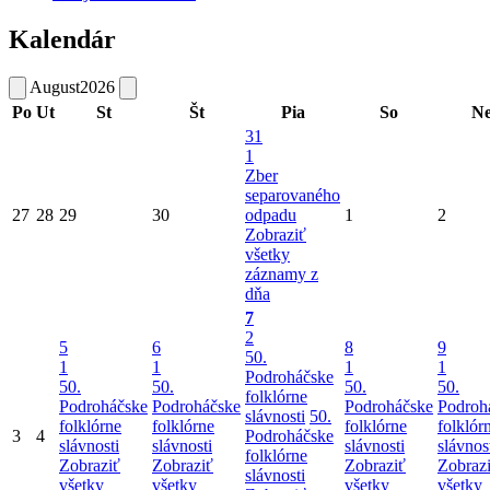
Kalendár
August
2026
Po
Ut
St
Št
Pia
So
N
31
1
Zber
separovaného
27
28
29
30
odpadu
1
2
Zobraziť
všetky
záznamy z
dňa
7
2
5
6
8
9
50.
1
1
1
1
Podroháčske
50.
50.
50.
50.
folklórne
Podroháčske
Podroháčske
Podroháčske
Podroh
slávnosti
50.
folklórne
folklórne
folklórne
folklór
3
4
Podroháčske
slávnosti
slávnosti
slávnosti
slávnos
folklórne
Zobraziť
Zobraziť
Zobraziť
Zobraz
slávnosti
všetky
všetky
všetky
všetky