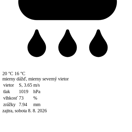
20 °C
16 °C
mierny dážď, mierny severný vietor
vietor
S, 3.65
m/s
tlak
1019
hPa
vlhkosť
73
%
zrážky
7.94
mm
zajtra, sobota 8. 8. 2026