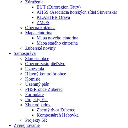
Združenia
EUT (Euroregion Tatry)
AHSS (Asociácia horských sídel Slovenska)
KLASTER Orava
ZMOS
Obecná knižnica
Mapa cintorína
Mapa nového cintorína
Mapa starého cintorína
Zuberské noviny
Samospráva
Starosta obce
Obecné zastupiteľstvo
Uznesenia
Hlavný kontrolór obce
Komisie
Územný plán
PHSR obce Zuberec
Formuláre
Projekty EU
Zber odpadov
Zberný dvor Zuberec
Kompostáreň Habovka
Projekty SR
Zverejňovanie