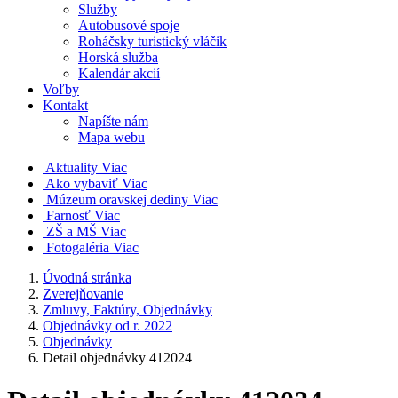
Služby
Autobusové spoje
Roháčsky turistický vláčik
Horská služba
Kalendár akcií
Voľby
Kontakt
Napíšte nám
Mapa webu
Aktuality
Viac
Ako vybaviť
Viac
Múzeum oravskej dediny
Viac
Farnosť
Viac
ZŠ a MŠ
Viac
Fotogaléria
Viac
Úvodná stránka
Zverejňovanie
Zmluvy, Faktúry, Objednávky
Objednávky od r. 2022
Objednávky
Detail objednávky 412024