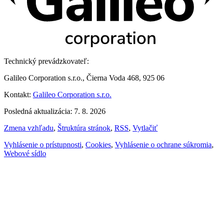
Technický prevádzkovateľ:
Galileo Corporation s.r.o., Čierna Voda 468, 925 06
Kontakt:
Galileo Corporation s.r.o.
Posledná aktualizácia: 7. 8. 2026
Zmena vzhľadu
,
Štruktúra stránok
,
RSS
,
Vytlačiť
Vyhlásenie o prístupnosti
,
Cookies
,
Vyhlásenie o ochrane súkromia
,
Webové sídlo