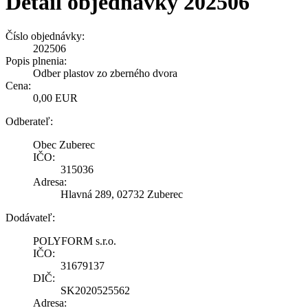
Detail objednávky 202506
Číslo objednávky:
202506
Popis plnenia:
Odber plastov zo zberného dvora
Cena:
0,00 EUR
Odberateľ:
Obec Zuberec
IČO:
315036
Adresa:
Hlavná 289, 02732 Zuberec
Dodávateľ:
POLYFORM s.r.o.
IČO:
31679137
DIČ:
SK2020525562
Adresa: