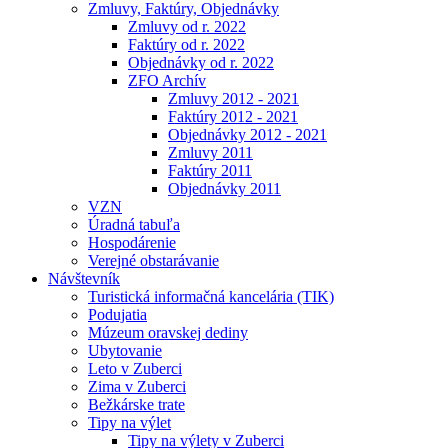
Zmluvy, Faktúry, Objednávky
Zmluvy od r. 2022
Faktúry od r. 2022
Objednávky od r. 2022
ZFO Archív
Zmluvy 2012 - 2021
Faktúry 2012 - 2021
Objednávky 2012 - 2021
Zmluvy 2011
Faktúry 2011
Objednávky 2011
VZN
Úradná tabuľa
Hospodárenie
Verejné obstarávanie
Návštevník
Turistická informačná kancelária (TIK)
Podujatia
Múzeum oravskej dediny
Ubytovanie
Leto v Zuberci
Zima v Zuberci
Bežkárske trate
Tipy na výlet
Tipy na výlety v Zuberci