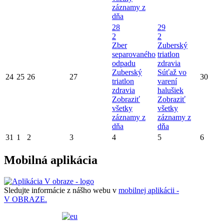
záznamy z
dňa
28
29
2
2
Zber
Zuberský
separovaného
triatlon
odpadu
zdravia
Zuberský
Súťaž vo
24
25
26
27
30
triatlon
varení
zdravia
halušiek
Zobraziť
Zobraziť
všetky
všetky
záznamy z
záznamy z
dňa
dňa
31
1
2
3
4
5
6
Mobilná aplikácia
Sledujte informácie z nášho webu v
mobilnej aplikácii -
V OBRAZE.