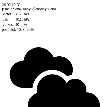
26 °C
10 °C
jasná obloha, slabý východný vietor
vietor
V, 2
m/s
tlak
1021
hPa
vlhkosť
40
%
pondelok 10. 8. 2026