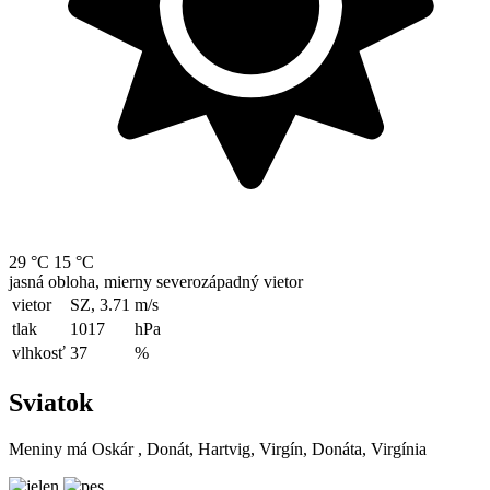
29 °C
15 °C
jasná obloha, mierny severozápadný vietor
vietor
SZ, 3.71
m/s
tlak
1017
hPa
vlhkosť
37
%
Sviatok
Meniny má
Oskár
, Donát, Hartvig, Virgín, Donáta, Virgínia