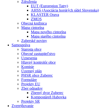
Združenia
EUT (Euroregion Tatry)
AHSS (Asociácia horských sídel Slovenska)
KLASTER Orava
ZMOS
Obecná knižnica
Mapa cintorína
Mapa nového cintorína
Mapa starého cintorína
Zuberské noviny
Samospráva
Starosta obce
Obecné zastupiteľstvo
Uznesenia
Hlavný kontrolór obce
Komisie
Územný plán
PHSR obce Zuberec
Formuláre
Projekty EU
Zber odpadov
Zberný dvor Zuberec
Kompostáreň Habovka
Projekty SR
Zverejňovanie