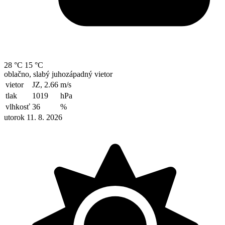
28 °C
15 °C
oblačno, slabý juhozápadný vietor
vietor
JZ, 2.66
m/s
tlak
1019
hPa
vlhkosť
36
%
utorok 11. 8. 2026