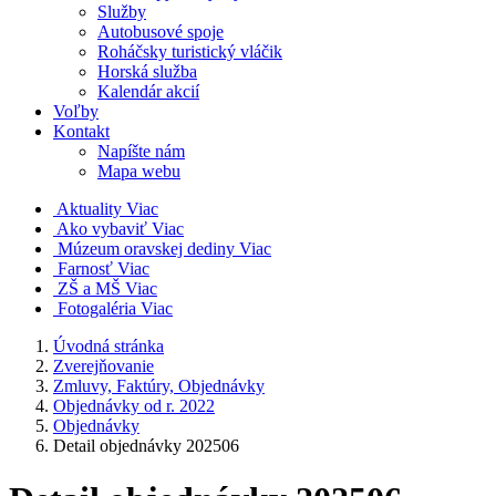
Služby
Autobusové spoje
Roháčsky turistický vláčik
Horská služba
Kalendár akcií
Voľby
Kontakt
Napíšte nám
Mapa webu
Aktuality
Viac
Ako vybaviť
Viac
Múzeum oravskej dediny
Viac
Farnosť
Viac
ZŠ a MŠ
Viac
Fotogaléria
Viac
Úvodná stránka
Zverejňovanie
Zmluvy, Faktúry, Objednávky
Objednávky od r. 2022
Objednávky
Detail objednávky 202506