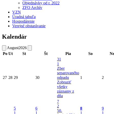
Objednávky od r. 2022
ZFO Archív
VZN
Úradná tabuľa
Hospodárenie
Verejné obstarávanie
Kalendár
August
2026
Po
Ut
St
Št
Pia
So
N
31
1
Zber
separovaného
27
28
29
30
odpadu
1
2
Zobraziť
všetky
záznamy z
dňa
7
2
5
6
8
9
50.
1
1
1
1