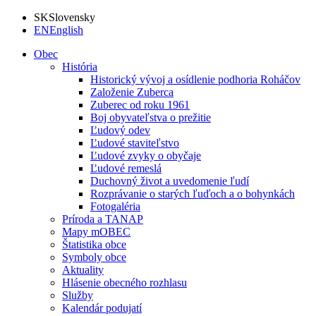
SK
Slovensky
EN
English
Obec
História
Historický vývoj a osídlenie podhoria Roháčov
Založenie Zuberca
Zuberec od roku 1961
Boj obyvateľstva o prežitie
Ľudový odev
Ľudové staviteľstvo
Ľudové zvyky o obyčaje
Ľudové remeslá
Duchovný život a uvedomenie ľudí
Rozprávanie o starých ľuďoch a o bohynkách
Fotogaléria
Príroda a TANAP
Mapy mOBEC
Štatistika obce
Symboly obce
Aktuality
Hlásenie obecného rozhlasu
Služby
Kalendár podujatí