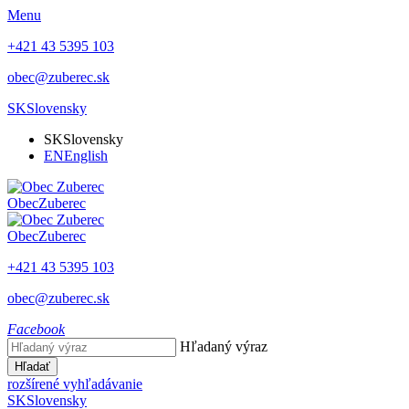
Menu
+421 43 5395 103
obec@zuberec.sk
SK
Slovensky
SK
Slovensky
EN
English
Obec
Zuberec
Obec
Zuberec
+421 43 5395 103
obec@zuberec.sk
Facebook
Hľadaný výraz
Hľadať
rozšírené vyhľadávanie
SK
Slovensky