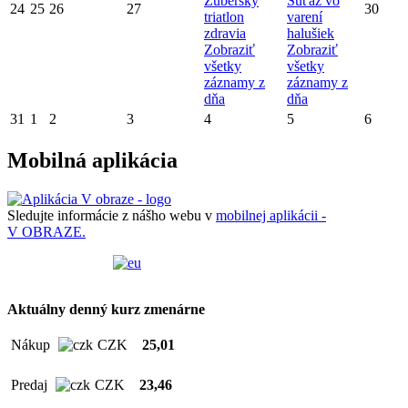
Zuberský
Súťaž vo
24
25
26
27
30
triatlon
varení
zdravia
halušiek
Zobraziť
Zobraziť
všetky
všetky
záznamy z
záznamy z
dňa
dňa
31
1
2
3
4
5
6
Mobilná aplikácia
Sledujte informácie z nášho webu v
mobilnej aplikácii -
V OBRAZE.
Aktuálny denný kurz zmenárne
Nákup
CZK
25,01
Predaj
CZK
23,46