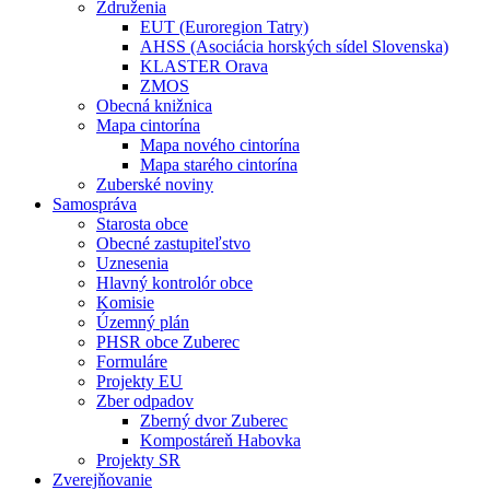
Združenia
EUT (Euroregion Tatry)
AHSS (Asociácia horských sídel Slovenska)
KLASTER Orava
ZMOS
Obecná knižnica
Mapa cintorína
Mapa nového cintorína
Mapa starého cintorína
Zuberské noviny
Samospráva
Starosta obce
Obecné zastupiteľstvo
Uznesenia
Hlavný kontrolór obce
Komisie
Územný plán
PHSR obce Zuberec
Formuláre
Projekty EU
Zber odpadov
Zberný dvor Zuberec
Kompostáreň Habovka
Projekty SR
Zverejňovanie