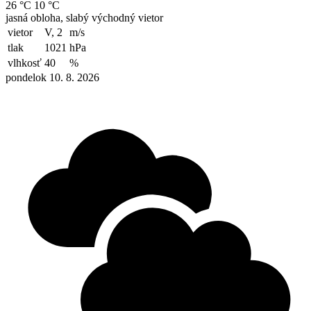
26 °C
10 °C
jasná obloha, slabý východný vietor
vietor
V, 2
m/s
tlak
1021
hPa
vlhkosť
40
%
pondelok 10. 8. 2026