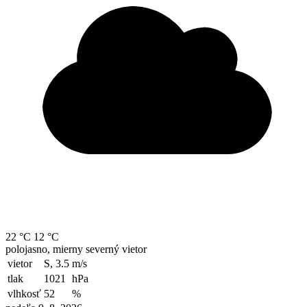
22 °C
12 °C
polojasno, mierny severný vietor
vietor
S, 3.5
m/s
tlak
1021
hPa
vlhkosť
52
%