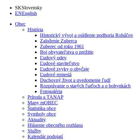
SK
Slovensky
EN
English
Obec
História
Historický vývoj a osídlenie podhoria Roháčov
Založenie Zuberca
Zuberec od roku 1961
Boj obyvateľstva o prežitie
Ľudový odev
Ľudové staviteľstvo
Ľudové zvyky o obyčaje
Ľudové remeslá
Duchovný život a uvedomenie ľudí
Rozprávanie o starých ľuďoch a o bohynkách
Fotogaléria
Príroda a TANAP
Mapy mOBEC
Štatistika obce
Symboly obce
Aktuality
Hlásenie obecného rozhlasu
Služby
Kalendár podujatí