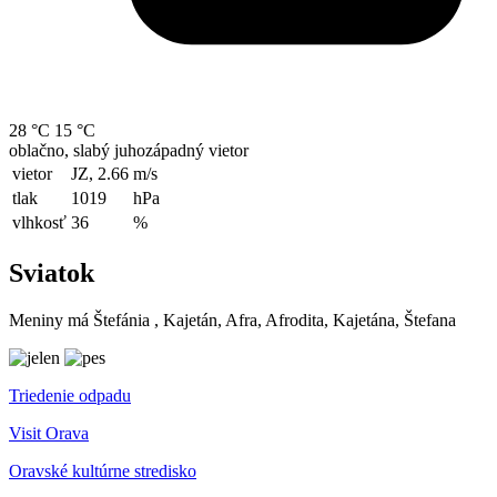
28 °C
15 °C
oblačno, slabý juhozápadný vietor
vietor
JZ, 2.66
m/s
tlak
1019
hPa
vlhkosť
36
%
Sviatok
Meniny má
Štefánia
, Kajetán, Afra, Afrodita, Kajetána, Štefana
Triedenie odpadu
Visit Orava
Oravské kultúrne stredisko