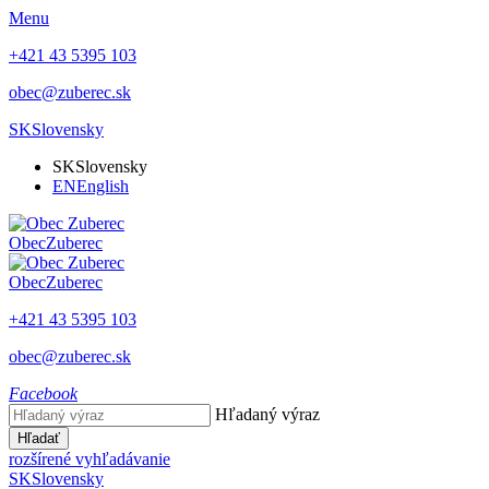
Menu
+421 43 5395 103
obec@zuberec.sk
SK
Slovensky
SK
Slovensky
EN
English
Obec
Zuberec
Obec
Zuberec
+421 43 5395 103
obec@zuberec.sk
Facebook
Hľadaný výraz
Hľadať
rozšírené vyhľadávanie
SK
Slovensky