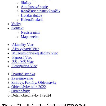
Služby
Autobusové spoje
Roháčsky turistický vláčik
Horská služba
Kalendár akcií
Voľby
Kontakt
Napíšte nám
Mapa webu
Aktuality
Viac
Ako vybaviť
Viac
Múzeum oravskej dediny
Viac
Farnosť
Viac
ZŠ a MŠ
Viac
Fotogaléria
Viac
Úvodná stránka
Zverejňovanie
Zmluvy, Faktúry, Objednávky
Objednávky od r. 2022
Objednávky
Detail objednávky 172024