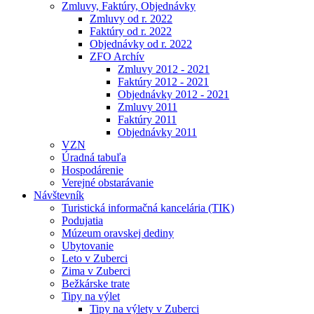
Zmluvy, Faktúry, Objednávky
Zmluvy od r. 2022
Faktúry od r. 2022
Objednávky od r. 2022
ZFO Archív
Zmluvy 2012 - 2021
Faktúry 2012 - 2021
Objednávky 2012 - 2021
Zmluvy 2011
Faktúry 2011
Objednávky 2011
VZN
Úradná tabuľa
Hospodárenie
Verejné obstarávanie
Návštevník
Turistická informačná kancelária (TIK)
Podujatia
Múzeum oravskej dediny
Ubytovanie
Leto v Zuberci
Zima v Zuberci
Bežkárske trate
Tipy na výlet
Tipy na výlety v Zuberci