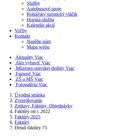
Služby
Autobusové spoje
Roháčsky turistický vláčik
Horská služba
Kalendár akcií
Voľby
Kontakt
Napíšte nám
Mapa webu
Aktuality
Viac
Ako vybaviť
Viac
Múzeum oravskej dediny
Viac
Farnosť
Viac
ZŠ a MŠ
Viac
Fotogaléria
Viac
Úvodná stránka
Zverejňovanie
Zmluvy, Faktúry, Objednávky
Faktúry od r. 2022
Faktúry 2025
Faktúry
Detail faktúry 73