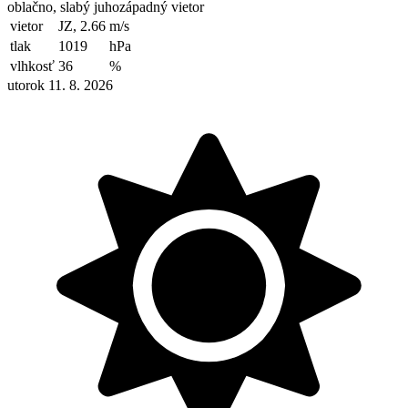
oblačno, slabý juhozápadný vietor
vietor
JZ, 2.66
m/s
tlak
1019
hPa
vlhkosť
36
%
utorok 11. 8. 2026