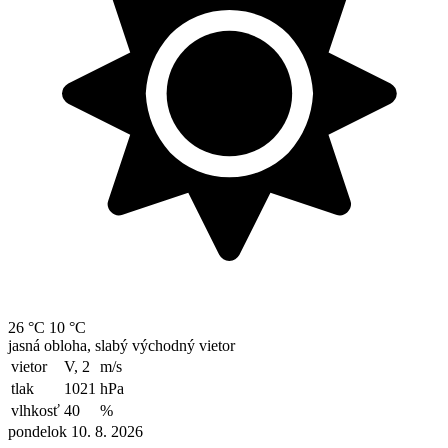
26 °C
10 °C
jasná obloha, slabý východný vietor
vietor
V, 2
m/s
tlak
1021
hPa
vlhkosť
40
%
pondelok 10. 8. 2026