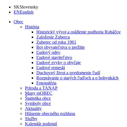
SK
Slovensky
EN
English
Obec
História
Historický vývoj a osídlenie podhoria Roháčov
Založenie Zuberca
Zuberec od roku 1961
Boj obyvateľstva o prežitie
Ľudový odev
Ľudové staviteľstvo
Ľudové zvyky o obyčaje
Ľudové remeslá
Duchovný život a uvedomenie ľudí
Rozprávanie o starých ľuďoch a o bohynkách
Fotogaléria
Príroda a TANAP
Mapy mOBEC
Štatistika obce
Symboly obce
Aktuality
Hlásenie obecného rozhlasu
Služby
Kalendár podujatí