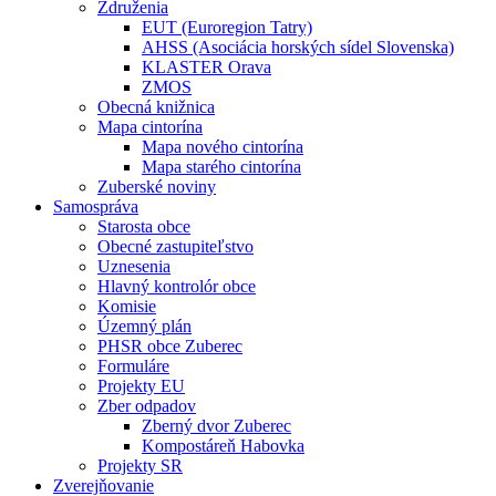
Združenia
EUT (Euroregion Tatry)
AHSS (Asociácia horských sídel Slovenska)
KLASTER Orava
ZMOS
Obecná knižnica
Mapa cintorína
Mapa nového cintorína
Mapa starého cintorína
Zuberské noviny
Samospráva
Starosta obce
Obecné zastupiteľstvo
Uznesenia
Hlavný kontrolór obce
Komisie
Územný plán
PHSR obce Zuberec
Formuláre
Projekty EU
Zber odpadov
Zberný dvor Zuberec
Kompostáreň Habovka
Projekty SR
Zverejňovanie