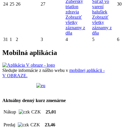
Zuberský
Súťaž vo
24
25
26
27
30
triatlon
varení
zdravia
halušiek
Zobraziť
Zobraziť
všetky
všetky
záznamy z
záznamy z
dňa
dňa
31
1
2
3
4
5
6
Mobilná aplikácia
Sledujte informácie z nášho webu v
mobilnej aplikácii -
V OBRAZE.
Aktuálny denný kurz zmenárne
Nákup
CZK
25,01
Predaj
CZK
23,46