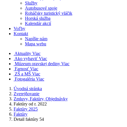
Služby
Autobusové spoje
Roháčsky turistický vláčik
Horská služba
Kalendár akcií
Voľby
Kontakt
Napíšte nám
Mapa webu
Aktuality
Viac
Ako vybaviť
Viac
Múzeum oravskej dediny
Viac
Farnosť
Viac
ZŠ a MŠ
Viac
Fotogaléria
Viac
Úvodná stránka
Zverejňovanie
Zmluvy, Faktúry, Objednávky
Faktúry od r. 2022
Faktúry 2025
Faktúry
Detail faktúry 54