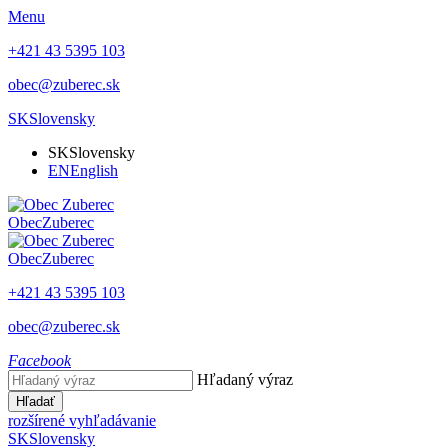
Menu
+421 43 5395 103
obec@zuberec.sk
SK
Slovensky
SK
Slovensky
EN
English
Obec
Zuberec
Obec
Zuberec
+421 43 5395 103
obec@zuberec.sk
Facebook
Hľadaný výraz
Hľadať
rozšírené vyhľadávanie
SK
Slovensky