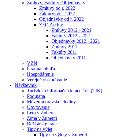
Zmluvy, Faktúry, Objednávky
Zmluvy od r. 2022
Faktúry od r. 2022
Objednávky od r. 2022
ZFO Archív
Zmluvy 2012 - 2021
Faktúry 2012 - 2021
Objednávky 2012 - 2021
Zmluvy 2011
Faktúry 2011
Objednávky 2011
VZN
Úradná tabuľa
Hospodárenie
Verejné obstarávanie
Návštevník
Turistická informačná kancelária (TIK)
Podujatia
Múzeum oravskej dediny
Ubytovanie
Leto v Zuberci
Zima v Zuberci
Bežkárske trate
Tipy na výlet
Tipy na výlety v Zuberci