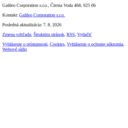
Galileo Corporation s.r.o., Čierna Voda 468, 925 06
Kontakt:
Galileo Corporation s.r.o.
Posledná aktualizácia: 7. 8. 2026
Zmena vzhľadu
,
Štruktúra stránok
,
RSS
,
Vytlačiť
Vyhlásenie o prístupnosti
,
Cookies
,
Vyhlásenie o ochrane súkromia
,
Webové sídlo