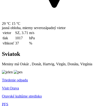
29 °C
15 °C
jasná obloha, mierny severozápadný vietor
vietor
SZ, 3.71
m/s
tlak
1017
hPa
vlhkosť
37
%
Sviatok
Meniny má
Oskár
, Donát, Hartvig, Virgín, Donáta, Virgínia
Triedenie odpadu
Visit Orava
Oravské kultúrne stredisko
PFS