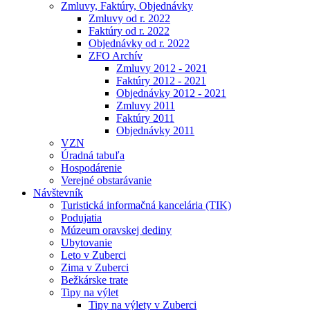
Zmluvy, Faktúry, Objednávky
Zmluvy od r. 2022
Faktúry od r. 2022
Objednávky od r. 2022
ZFO Archív
Zmluvy 2012 - 2021
Faktúry 2012 - 2021
Objednávky 2012 - 2021
Zmluvy 2011
Faktúry 2011
Objednávky 2011
VZN
Úradná tabuľa
Hospodárenie
Verejné obstarávanie
Návštevník
Turistická informačná kancelária (TIK)
Podujatia
Múzeum oravskej dediny
Ubytovanie
Leto v Zuberci
Zima v Zuberci
Bežkárske trate
Tipy na výlet
Tipy na výlety v Zuberci