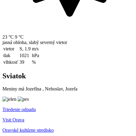
23 °C
9 °C
jasná obloha, slabý severný vietor
vietor
S, 1.9
m/s
tlak
1021
hPa
vlhkosť
39
%
Sviatok
Meniny má
Jozefína
, Nehoslav, Jozefa
Triedenie odpadu
Visit Orava
Oravské kultúrne stredisko