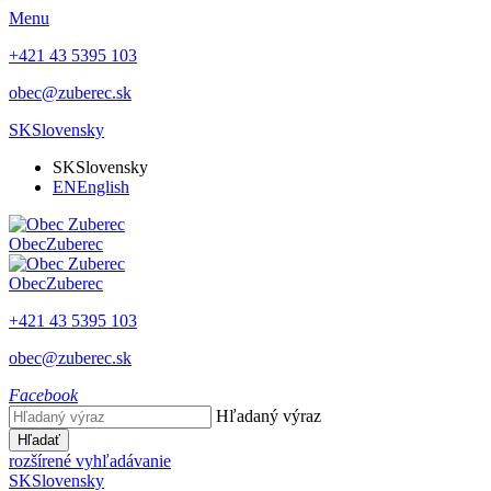
Menu
+421 43 5395 103
obec@zuberec.sk
SK
Slovensky
SK
Slovensky
EN
English
Obec
Zuberec
Obec
Zuberec
+421 43 5395 103
obec@zuberec.sk
Facebook
Hľadaný výraz
Hľadať
rozšírené vyhľadávanie
SK
Slovensky