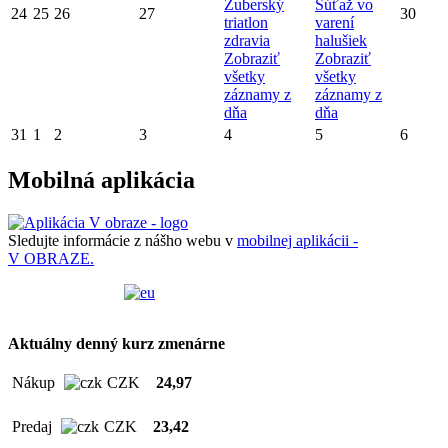
Zuberský
Súťaž vo
24
25
26
27
30
triatlon
varení
zdravia
halušiek
Zobraziť
Zobraziť
všetky
všetky
záznamy z
záznamy z
dňa
dňa
31
1
2
3
4
5
6
Mobilná aplikácia
Sledujte informácie z nášho webu v
mobilnej aplikácii -
V OBRAZE.
Aktuálny denný kurz zmenárne
Nákup
CZK
24,97
Predaj
CZK
23,42