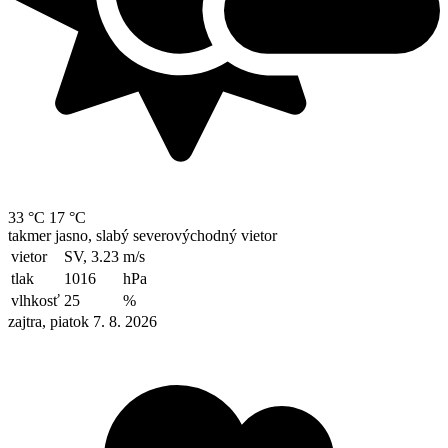
33 °C
17 °C
takmer jasno, slabý severovýchodný vietor
vietor
SV, 3.23
m/s
tlak
1016
hPa
vlhkosť
25
%
zajtra, piatok 7. 8. 2026