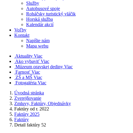
Služby
Autobusové spoje
Roháčsky turistický vláčik
Horská služba
Kalendár akcií
Voľby
Kontakt
Napíšte nám
Mapa webu
Aktuality
Viac
Ako vybaviť
Viac
Múzeum oravskej dediny
Viac
Farnosť
Viac
ZŠ a MŠ
Viac
Fotogaléria
Viac
Úvodná stránka
Zverejňovanie
Zmluvy, Faktúry, Objednávky
Faktúry od r. 2022
Faktúry 2025
Faktúry
Detail faktúry 52