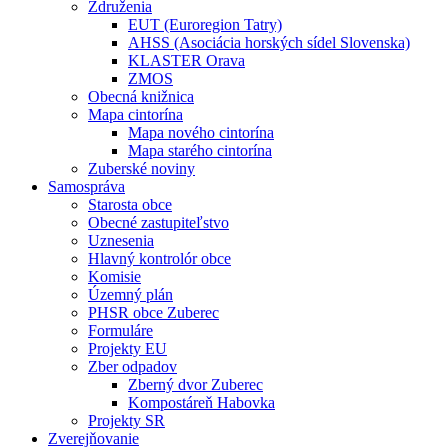
Združenia
EUT (Euroregion Tatry)
AHSS (Asociácia horských sídel Slovenska)
KLASTER Orava
ZMOS
Obecná knižnica
Mapa cintorína
Mapa nového cintorína
Mapa starého cintorína
Zuberské noviny
Samospráva
Starosta obce
Obecné zastupiteľstvo
Uznesenia
Hlavný kontrolór obce
Komisie
Územný plán
PHSR obce Zuberec
Formuláre
Projekty EU
Zber odpadov
Zberný dvor Zuberec
Kompostáreň Habovka
Projekty SR
Zverejňovanie