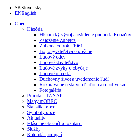
SK
Slovensky
EN
English
Obec
História
Historický vývoj a osídlenie podhoria Roháčov
Založenie Zuberca
Zuberec od roku 1961
Boj obyvateľstva o prežitie
Ľudový odev
Ľudové staviteľstvo
Ľudové zvyky o obyčaje
Ľudové remeslá
Duchovný život a uvedomenie ľudí
Rozprávanie o starých ľuďoch a o bohynkách
Fotogaléria
Príroda a TANAP
Mapy mOBEC
Štatistika obce
Symboly obce
Aktuality
Hlásenie obecného rozhlasu
Služby
Kalendár podujatí