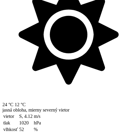
24 °C
12 °C
jasná obloha, mierny severný vietor
vietor
S, 4.12
m/s
tlak
1020
hPa
vlhkosť
52
%