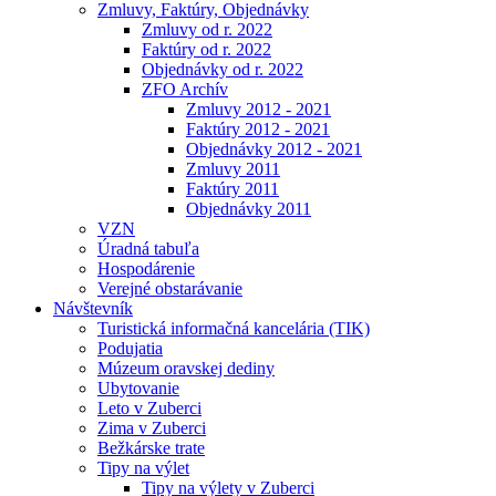
Zmluvy, Faktúry, Objednávky
Zmluvy od r. 2022
Faktúry od r. 2022
Objednávky od r. 2022
ZFO Archív
Zmluvy 2012 - 2021
Faktúry 2012 - 2021
Objednávky 2012 - 2021
Zmluvy 2011
Faktúry 2011
Objednávky 2011
VZN
Úradná tabuľa
Hospodárenie
Verejné obstarávanie
Návštevník
Turistická informačná kancelária (TIK)
Podujatia
Múzeum oravskej dediny
Ubytovanie
Leto v Zuberci
Zima v Zuberci
Bežkárske trate
Tipy na výlet
Tipy na výlety v Zuberci