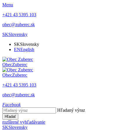
Menu
+421 43 5395 103
obec@zuberec.sk
SK
Slovensky
SK
Slovensky
EN
English
Obec
Zuberec
Obec
Zuberec
+421 43 5395 103
obec@zuberec.sk
Facebook
Hľadaný výraz
Hľadať
rozšírené vyhľadávanie
SK
Slovensky