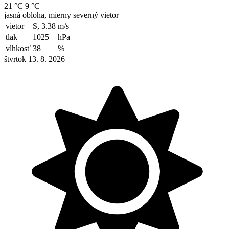
21 °C
9 °C
jasná obloha, mierny severný vietor
vietor
S, 3.38
m/s
tlak
1025
hPa
vlhkosť
38
%
štvrtok 13. 8. 2026