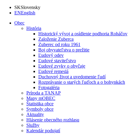
SK
Slovensky
EN
English
Obec
História
Historický vývoj a osídlenie podhoria Roháčov
Založenie Zuberca
Zuberec od roku 1961
Boj obyvateľstva o prežitie
Ľudový odev
Ľudové staviteľstvo
Ľudové zvyky o obyčaje
Ľudové remeslá
Duchovný život a uvedomenie ľudí
Rozprávanie o starých ľuďoch a o bohynkách
Fotogaléria
Príroda a TANAP
Mapy mOBEC
Štatistika obce
Symboly obce
Aktuality
Hlásenie obecného rozhlasu
Služby
Kalendár podujatí