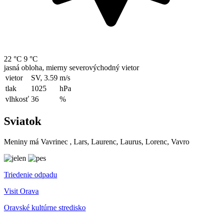
22 °C
9 °C
jasná obloha, mierny severovýchodný vietor
vietor
SV, 3.59
m/s
tlak
1025
hPa
vlhkosť
36
%
Sviatok
Meniny má
Vavrinec
, Lars, Laurenc, Laurus, Lorenc, Vavro
Triedenie odpadu
Visit Orava
Oravské kultúrne stredisko