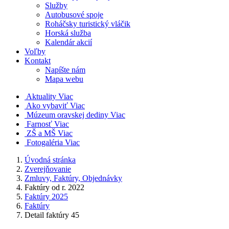
Služby
Autobusové spoje
Roháčsky turistický vláčik
Horská služba
Kalendár akcií
Voľby
Kontakt
Napíšte nám
Mapa webu
Aktuality
Viac
Ako vybaviť
Viac
Múzeum oravskej dediny
Viac
Farnosť
Viac
ZŠ a MŠ
Viac
Fotogaléria
Viac
Úvodná stránka
Zverejňovanie
Zmluvy, Faktúry, Objednávky
Faktúry od r. 2022
Faktúry 2025
Faktúry
Detail faktúry 45