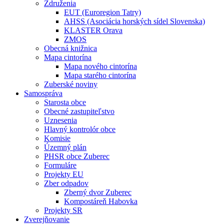
Združenia
EUT (Euroregion Tatry)
AHSS (Asociácia horských sídel Slovenska)
KLASTER Orava
ZMOS
Obecná knižnica
Mapa cintorína
Mapa nového cintorína
Mapa starého cintorína
Zuberské noviny
Samospráva
Starosta obce
Obecné zastupiteľstvo
Uznesenia
Hlavný kontrolór obce
Komisie
Územný plán
PHSR obce Zuberec
Formuláre
Projekty EU
Zber odpadov
Zberný dvor Zuberec
Kompostáreň Habovka
Projekty SR
Zverejňovanie