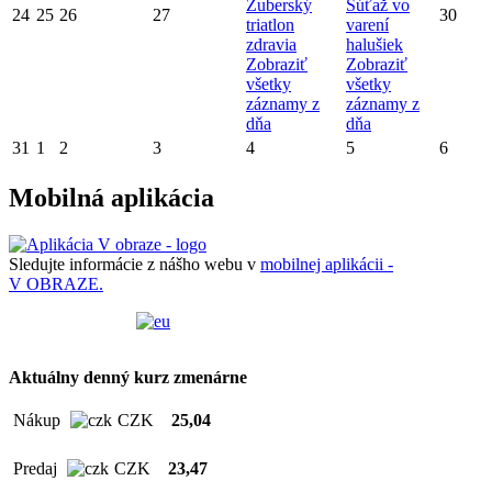
Zuberský
Súťaž vo
24
25
26
27
30
triatlon
varení
zdravia
halušiek
Zobraziť
Zobraziť
všetky
všetky
záznamy z
záznamy z
dňa
dňa
31
1
2
3
4
5
6
Mobilná aplikácia
Sledujte informácie z nášho webu v
mobilnej aplikácii -
V OBRAZE.
Aktuálny denný kurz zmenárne
Nákup
CZK
25,04
Predaj
CZK
23,47