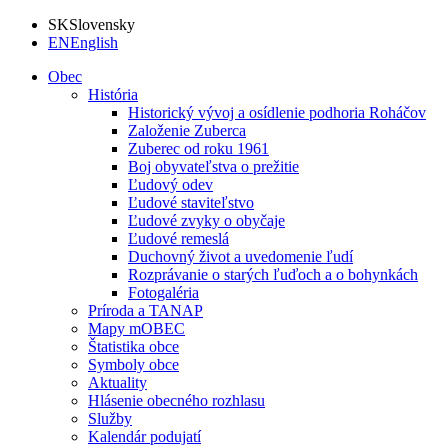
SK
Slovensky
EN
English
Obec
História
Historický vývoj a osídlenie podhoria Roháčov
Založenie Zuberca
Zuberec od roku 1961
Boj obyvateľstva o prežitie
Ľudový odev
Ľudové staviteľstvo
Ľudové zvyky o obyčaje
Ľudové remeslá
Duchovný život a uvedomenie ľudí
Rozprávanie o starých ľuďoch a o bohynkách
Fotogaléria
Príroda a TANAP
Mapy mOBEC
Štatistika obce
Symboly obce
Aktuality
Hlásenie obecného rozhlasu
Služby
Kalendár podujatí