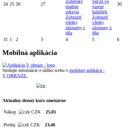
Zuberský
Súťaž vo
24
25
26
27
30
triatlon
varení
zdravia
halušiek
Zobraziť
Zobraziť
všetky
všetky
záznamy z
záznamy z
dňa
dňa
31
1
2
3
4
5
6
Mobilná aplikácia
Sledujte informácie z nášho webu v
mobilnej aplikácii -
V OBRAZE.
Aktuálny denný kurz zmenárne
Nákup
CZK
25,01
Predaj
CZK
23,46