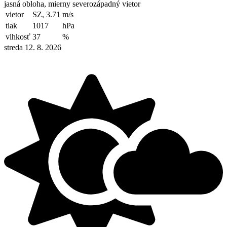
jasná obloha, mierny severozápadný vietor
vietor
SZ, 3.71
m/s
tlak
1017
hPa
vlhkosť
37
%
streda 12. 8. 2026