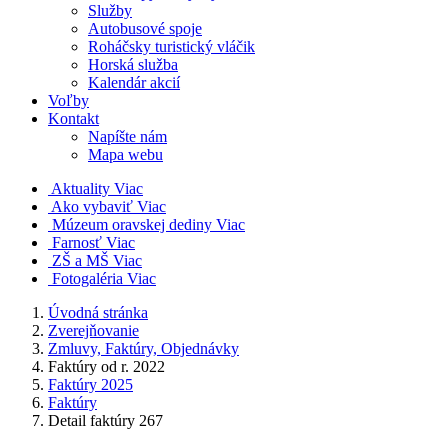
Služby
Autobusové spoje
Roháčsky turistický vláčik
Horská služba
Kalendár akcií
Voľby
Kontakt
Napíšte nám
Mapa webu
Aktuality
Viac
Ako vybaviť
Viac
Múzeum oravskej dediny
Viac
Farnosť
Viac
ZŠ a MŠ
Viac
Fotogaléria
Viac
Úvodná stránka
Zverejňovanie
Zmluvy, Faktúry, Objednávky
Faktúry od r. 2022
Faktúry 2025
Faktúry
Detail faktúry 267