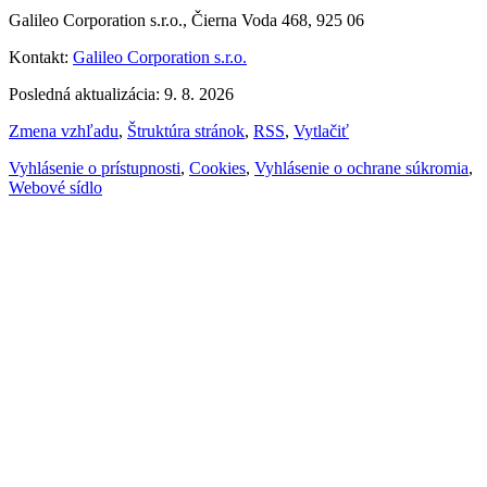
Galileo Corporation s.r.o., Čierna Voda 468, 925 06
Kontakt:
Galileo Corporation s.r.o.
Posledná aktualizácia: 9. 8. 2026
Zmena vzhľadu
,
Štruktúra stránok
,
RSS
,
Vytlačiť
Vyhlásenie o prístupnosti
,
Cookies
,
Vyhlásenie o ochrane súkromia
,
Webové sídlo