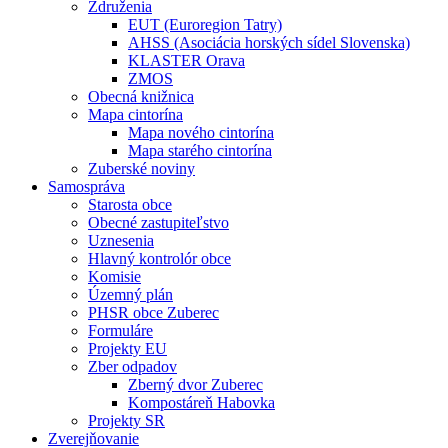
Združenia
EUT (Euroregion Tatry)
AHSS (Asociácia horských sídel Slovenska)
KLASTER Orava
ZMOS
Obecná knižnica
Mapa cintorína
Mapa nového cintorína
Mapa starého cintorína
Zuberské noviny
Samospráva
Starosta obce
Obecné zastupiteľstvo
Uznesenia
Hlavný kontrolór obce
Komisie
Územný plán
PHSR obce Zuberec
Formuláre
Projekty EU
Zber odpadov
Zberný dvor Zuberec
Kompostáreň Habovka
Projekty SR
Zverejňovanie