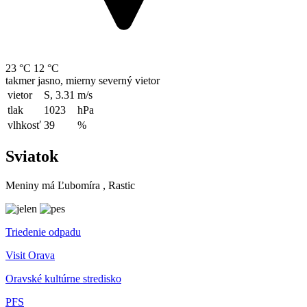
23 °C
12 °C
takmer jasno, mierny severný vietor
vietor
S, 3.31
m/s
tlak
1023
hPa
vlhkosť
39
%
Sviatok
Meniny má
Ľubomíra
, Rastic
Triedenie odpadu
Visit Orava
Oravské kultúrne stredisko
PFS