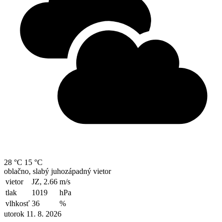
28 °C
15 °C
oblačno, slabý juhozápadný vietor
vietor
JZ, 2.66
m/s
tlak
1019
hPa
vlhkosť
36
%
utorok 11. 8. 2026