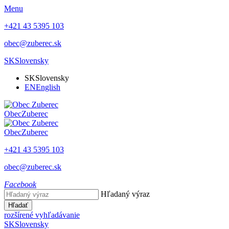
Menu
+421 43 5395 103
obec@zuberec.sk
SK
Slovensky
SK
Slovensky
EN
English
Obec
Zuberec
Obec
Zuberec
+421 43 5395 103
obec@zuberec.sk
Facebook
Hľadaný výraz
Hľadať
rozšírené vyhľadávanie
SK
Slovensky