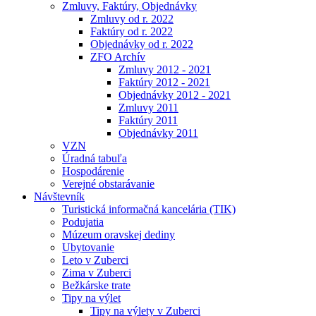
Zmluvy, Faktúry, Objednávky
Zmluvy od r. 2022
Faktúry od r. 2022
Objednávky od r. 2022
ZFO Archív
Zmluvy 2012 - 2021
Faktúry 2012 - 2021
Objednávky 2012 - 2021
Zmluvy 2011
Faktúry 2011
Objednávky 2011
VZN
Úradná tabuľa
Hospodárenie
Verejné obstarávanie
Návštevník
Turistická informačná kancelária (TIK)
Podujatia
Múzeum oravskej dediny
Ubytovanie
Leto v Zuberci
Zima v Zuberci
Bežkárske trate
Tipy na výlet
Tipy na výlety v Zuberci