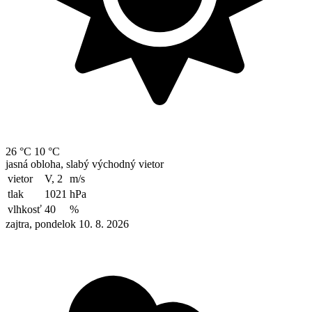
26 °C
10 °C
jasná obloha, slabý východný vietor
vietor
V, 2
m/s
tlak
1021
hPa
vlhkosť
40
%
zajtra, pondelok 10. 8. 2026