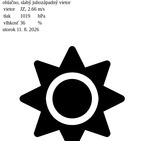
oblačno, slabý juhozápadný vietor
vietor
JZ, 2.66
m/s
tlak
1019
hPa
vlhkosť
36
%
utorok 11. 8. 2026