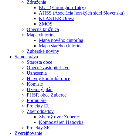
Združenia
EUT (Euroregion Tatry)
AHSS (Asociácia horských sídel Slovenska)
KLASTER Orava
ZMOS
Obecná knižnica
Mapa cintorína
Mapa nového cintorína
Mapa starého cintorína
Zuberské noviny
Samospráva
Starosta obce
Obecné zastupiteľstvo
Uznesenia
Hlavný kontrolór obce
Komisie
Územný plán
PHSR obce Zuberec
Formuláre
Projekty EU
Zber odpadov
Zberný dvor Zuberec
Kompostáreň Habovka
Projekty SR
Zverejňovanie