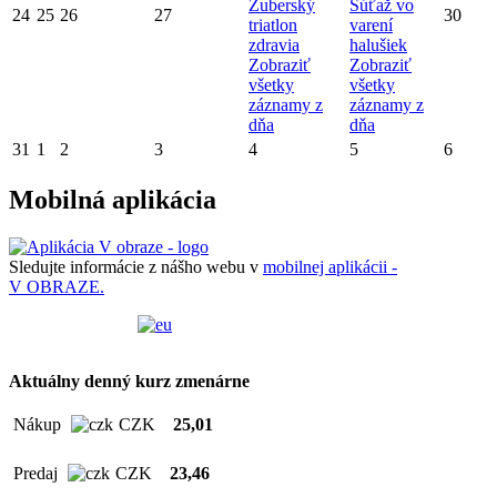
Zuberský
Súťaž vo
24
25
26
27
30
triatlon
varení
zdravia
halušiek
Zobraziť
Zobraziť
všetky
všetky
záznamy z
záznamy z
dňa
dňa
31
1
2
3
4
5
6
Mobilná aplikácia
Sledujte informácie z nášho webu v
mobilnej aplikácii -
V OBRAZE.
Aktuálny denný kurz zmenárne
Nákup
CZK
25,01
Predaj
CZK
23,46