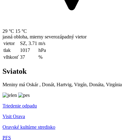
29 °C
15 °C
jasná obloha, mierny severozápadný vietor
vietor
SZ, 3.71
m/s
tlak
1017
hPa
vlhkosť
37
%
Sviatok
Meniny má
Oskár
, Donát, Hartvig, Virgín, Donáta, Virgínia
Triedenie odpadu
Visit Orava
Oravské kultúrne stredisko
PFS