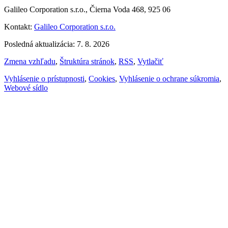
Galileo Corporation s.r.o., Čierna Voda 468, 925 06
Kontakt:
Galileo Corporation s.r.o.
Posledná aktualizácia: 7. 8. 2026
Zmena vzhľadu
,
Štruktúra stránok
,
RSS
,
Vytlačiť
Vyhlásenie o prístupnosti
,
Cookies
,
Vyhlásenie o ochrane súkromia
,
Webové sídlo