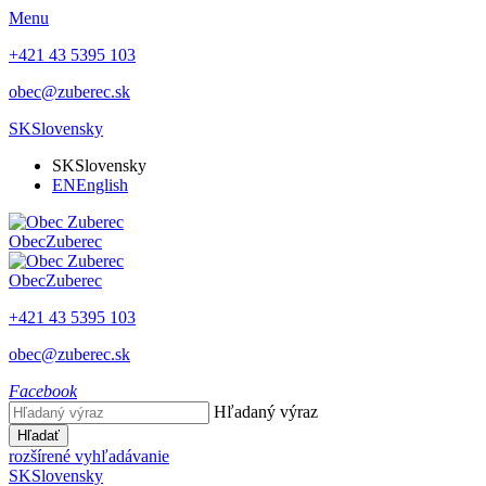
Menu
+421 43 5395 103
obec@zuberec.sk
SK
Slovensky
SK
Slovensky
EN
English
Obec
Zuberec
Obec
Zuberec
+421 43 5395 103
obec@zuberec.sk
Facebook
Hľadaný výraz
Hľadať
rozšírené vyhľadávanie
SK
Slovensky