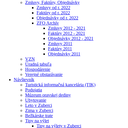
Zmluvy, Faktúry, Objednávky
Zmluvy od r. 2022
Faktúry od r. 2022
Objednávky od r. 2022
ZFO Archív
Zmluvy 2012 - 2021
Faktúry 2012 - 2021
Objednávky 2012 - 2021
Zmluvy 2011
Faktúry 2011
Objednávky 2011
VZN
Úradná tabuľa
Hospodárenie
Verejné obstarávanie
Návštevník
Turistická informačná kancelária (TIK)
Podujatia
Múzeum oravskej dediny
Ubytovanie
Leto v Zuberci
Zima v Zuberci
Bežkárske trate
Tipy na výlet
Tipy na výlety v Zuberci