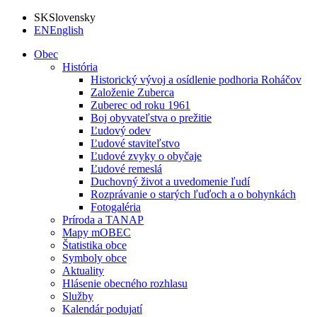
SK
Slovensky
EN
English
Obec
História
Historický vývoj a osídlenie podhoria Roháčov
Založenie Zuberca
Zuberec od roku 1961
Boj obyvateľstva o prežitie
Ľudový odev
Ľudové staviteľstvo
Ľudové zvyky o obyčaje
Ľudové remeslá
Duchovný život a uvedomenie ľudí
Rozprávanie o starých ľuďoch a o bohynkách
Fotogaléria
Príroda a TANAP
Mapy mOBEC
Štatistika obce
Symboly obce
Aktuality
Hlásenie obecného rozhlasu
Služby
Kalendár podujatí