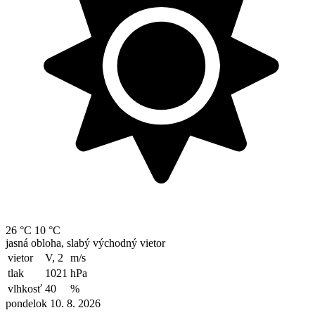
26 °C
10 °C
jasná obloha, slabý východný vietor
vietor
V, 2
m/s
tlak
1021
hPa
vlhkosť
40
%
pondelok 10. 8. 2026