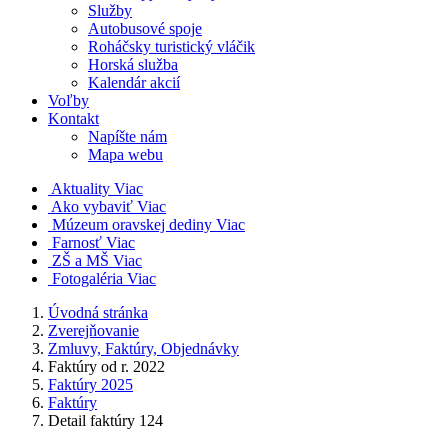
Služby
Autobusové spoje
Roháčsky turistický vláčik
Horská služba
Kalendár akcií
Voľby
Kontakt
Napíšte nám
Mapa webu
Aktuality
Viac
Ako vybaviť
Viac
Múzeum oravskej dediny
Viac
Farnosť
Viac
ZŠ a MŠ
Viac
Fotogaléria
Viac
Úvodná stránka
Zverejňovanie
Zmluvy, Faktúry, Objednávky
Faktúry od r. 2022
Faktúry 2025
Faktúry
Detail faktúry 124