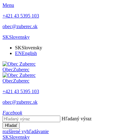
Menu
+421 43 5395 103
obec@zuberec.sk
SK
Slovensky
SK
Slovensky
EN
English
Obec
Zuberec
Obec
Zuberec
+421 43 5395 103
obec@zuberec.sk
Facebook
Hľadaný výraz
Hľadať
rozšírené vyhľadávanie
SK
Slovensky