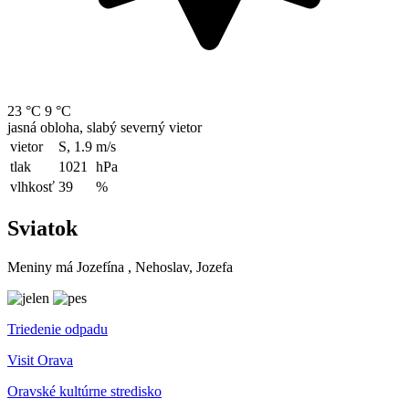
23 °C
9 °C
jasná obloha, slabý severný vietor
vietor
S, 1.9
m/s
tlak
1021
hPa
vlhkosť
39
%
Sviatok
Meniny má
Jozefína
, Nehoslav, Jozefa
Triedenie odpadu
Visit Orava
Oravské kultúrne stredisko