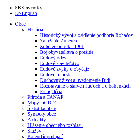
SK
Slovensky
EN
English
Obec
História
Historický vývoj a osídlenie podhoria Roháčov
Založenie Zuberca
Zuberec od roku 1961
Boj obyvateľstva o prežitie
Ľudový odev
Ľudové staviteľstvo
Ľudové zvyky o obyčaje
Ľudové remeslá
Duchovný život a uvedomenie ľudí
Rozprávanie o starých ľuďoch a o bohynkách
Fotogaléria
Príroda a TANAP
Mapy mOBEC
Štatistika obce
Symboly obce
Aktuality
Hlásenie obecného rozhlasu
Služby
Kalendár podujatí