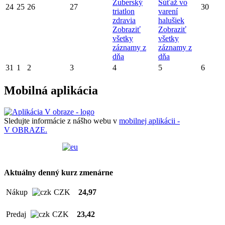
Zuberský
Súťaž vo
24
25
26
27
30
triatlon
varení
zdravia
halušiek
Zobraziť
Zobraziť
všetky
všetky
záznamy z
záznamy z
dňa
dňa
31
1
2
3
4
5
6
Mobilná aplikácia
Sledujte informácie z nášho webu v
mobilnej aplikácii -
V OBRAZE.
Aktuálny denný kurz zmenárne
Nákup
CZK
24,97
Predaj
CZK
23,42