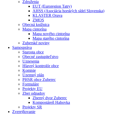
Združenia
EUT (Euroregion Tatry)
AHSS (Asociácia horských sídel Slovenska)
KLASTER Orava
ZMOS
Obecná knižnica
Mapa cintorína
Mapa nového cintorína
Mapa starého cintorína
Zuberské noviny
Samospráva
Starosta obce
Obecné zastupiteľstvo
Uznesenia
Hlavný kontrolór obce
Komisie
Územný plán
PHSR obce Zuberec
Formuláre
Projekty EU
Zber odpadov
Zberný dvor Zuberec
Kompostáreň Habovka
Projekty SR
Zverejňovanie