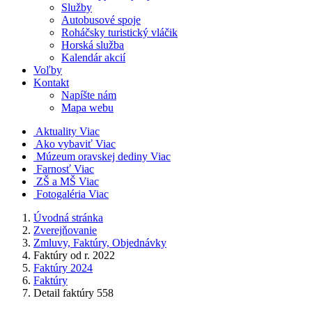
Služby
Autobusové spoje
Roháčsky turistický vláčik
Horská služba
Kalendár akcií
Voľby
Kontakt
Napíšte nám
Mapa webu
Aktuality
Viac
Ako vybaviť
Viac
Múzeum oravskej dediny
Viac
Farnosť
Viac
ZŠ a MŠ
Viac
Fotogaléria
Viac
Úvodná stránka
Zverejňovanie
Zmluvy, Faktúry, Objednávky
Faktúry od r. 2022
Faktúry 2024
Faktúry
Detail faktúry 558