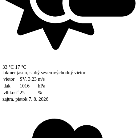
33 °C
17 °C
takmer jasno, slabý severovýchodný vietor
vietor
SV, 3.23
m/s
tlak
1016
hPa
vlhkosť
25
%
zajtra, piatok 7. 8. 2026