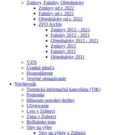
Zmluvy, Faktúry, Objednávky
Zmluvy od r. 2022
Faktúry od r. 2022
Objednávky od r. 2022
ZFO Archív
Zmluvy 2012 - 2021
Faktúry 2012 - 2021
Objednávky 2012 - 2021
Zmluvy 2011
Faktúry 2011
Objednávky 2011
VZN
Úradná tabuľa
Hospodárenie
Verejné obstarávanie
Návštevník
Turistická informačná kancelária (TIK)
Podujatia
Múzeum oravskej dediny
Ubytovanie
Leto v Zuberci
Zima v Zuberci
Bežkárske trate
Tipy na výlet
Tipy na výlety v Zuberci