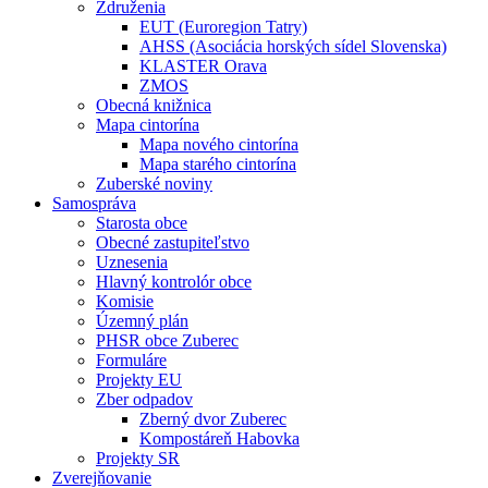
Združenia
EUT (Euroregion Tatry)
AHSS (Asociácia horských sídel Slovenska)
KLASTER Orava
ZMOS
Obecná knižnica
Mapa cintorína
Mapa nového cintorína
Mapa starého cintorína
Zuberské noviny
Samospráva
Starosta obce
Obecné zastupiteľstvo
Uznesenia
Hlavný kontrolór obce
Komisie
Územný plán
PHSR obce Zuberec
Formuláre
Projekty EU
Zber odpadov
Zberný dvor Zuberec
Kompostáreň Habovka
Projekty SR
Zverejňovanie