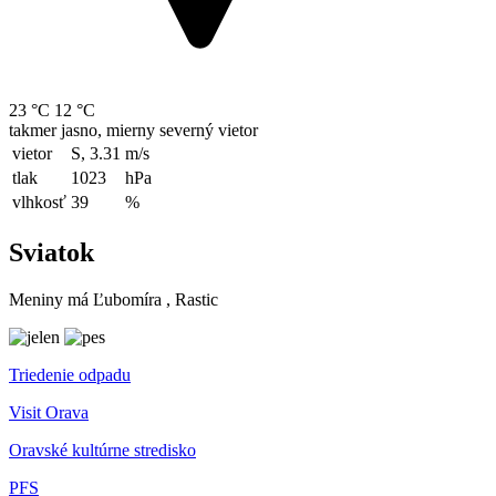
23 °C
12 °C
takmer jasno, mierny severný vietor
vietor
S, 3.31
m/s
tlak
1023
hPa
vlhkosť
39
%
Sviatok
Meniny má
Ľubomíra
, Rastic
Triedenie odpadu
Visit Orava
Oravské kultúrne stredisko
PFS