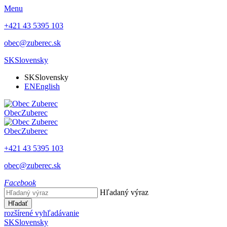
Menu
+421 43 5395 103
obec@zuberec.sk
SK
Slovensky
SK
Slovensky
EN
English
Obec
Zuberec
Obec
Zuberec
+421 43 5395 103
obec@zuberec.sk
Facebook
Hľadaný výraz
Hľadať
rozšírené vyhľadávanie
SK
Slovensky