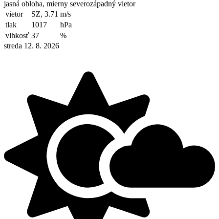
jasná obloha, mierny severozápadný vietor
vietor
SZ, 3.71
m/s
tlak
1017
hPa
vlhkosť
37
%
streda 12. 8. 2026