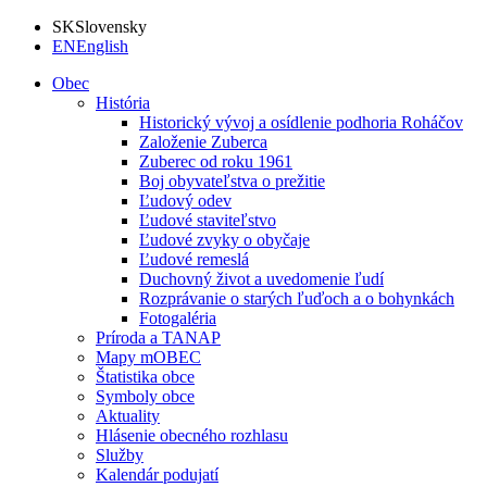
SK
Slovensky
EN
English
Obec
História
Historický vývoj a osídlenie podhoria Roháčov
Založenie Zuberca
Zuberec od roku 1961
Boj obyvateľstva o prežitie
Ľudový odev
Ľudové staviteľstvo
Ľudové zvyky o obyčaje
Ľudové remeslá
Duchovný život a uvedomenie ľudí
Rozprávanie o starých ľuďoch a o bohynkách
Fotogaléria
Príroda a TANAP
Mapy mOBEC
Štatistika obce
Symboly obce
Aktuality
Hlásenie obecného rozhlasu
Služby
Kalendár podujatí