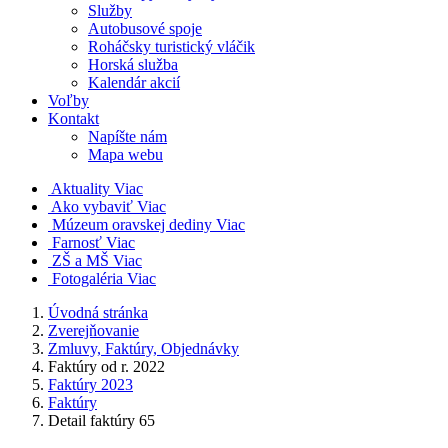
Služby
Autobusové spoje
Roháčsky turistický vláčik
Horská služba
Kalendár akcií
Voľby
Kontakt
Napíšte nám
Mapa webu
Aktuality
Viac
Ako vybaviť
Viac
Múzeum oravskej dediny
Viac
Farnosť
Viac
ZŠ a MŠ
Viac
Fotogaléria
Viac
Úvodná stránka
Zverejňovanie
Zmluvy, Faktúry, Objednávky
Faktúry od r. 2022
Faktúry 2023
Faktúry
Detail faktúry 65