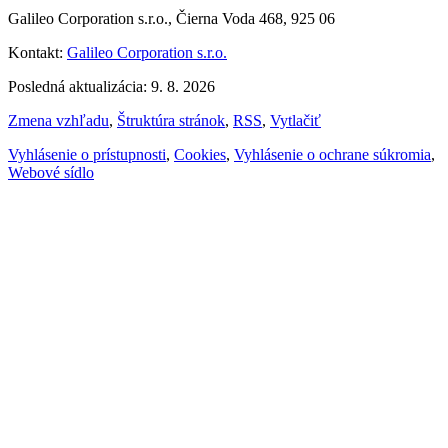
Galileo Corporation s.r.o., Čierna Voda 468, 925 06
Kontakt:
Galileo Corporation s.r.o.
Posledná aktualizácia: 9. 8. 2026
Zmena vzhľadu
,
Štruktúra stránok
,
RSS
,
Vytlačiť
Vyhlásenie o prístupnosti
,
Cookies
,
Vyhlásenie o ochrane súkromia
,
Webové sídlo