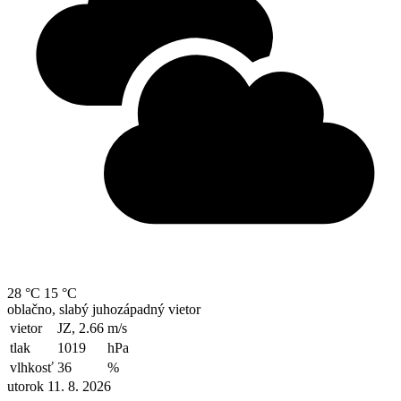
28 °C
15 °C
oblačno, slabý juhozápadný vietor
vietor
JZ, 2.66
m/s
tlak
1019
hPa
vlhkosť
36
%
utorok 11. 8. 2026