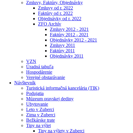
Zmluvy, Faktúry, Objednávky
Zmluvy od r. 2022
Faktúry od r. 2022
Objednávky od r. 2022
ZFO Archív
Zmluvy 2012 - 2021
Faktúry 2012 - 2021
Objednávky 2012 - 2021
Zmluvy 2011
Faktúry 2011
Objednávky 2011
VZN
Úradná tabuľa
Hospodárenie
Verejné obstarávanie
Návštevník
Turistická informačná kancelária (TIK)
Podujatia
Múzeum oravskej dediny
Ubytovanie
Leto v Zuberci
Zima v Zuberci
Bežkárske trate
Tipy na výlet
Tipy na výlety v Zuberci