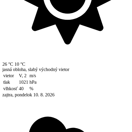
26 °C
10 °C
jasná obloha, slabý východný vietor
vietor
V, 2
m/s
tlak
1021
hPa
vlhkosť
40
%
zajtra, pondelok 10. 8. 2026