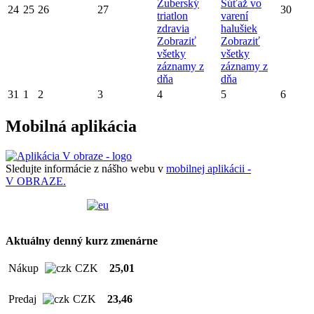
Zuberský
Súťaž vo
24
25
26
27
30
triatlon
varení
zdravia
halušiek
Zobraziť
Zobraziť
všetky
všetky
záznamy z
záznamy z
dňa
dňa
31
1
2
3
4
5
6
Mobilná aplikácia
Sledujte informácie z nášho webu v
mobilnej aplikácii -
V OBRAZE.
Aktuálny denný kurz zmenárne
Nákup
CZK
25,01
Predaj
CZK
23,46