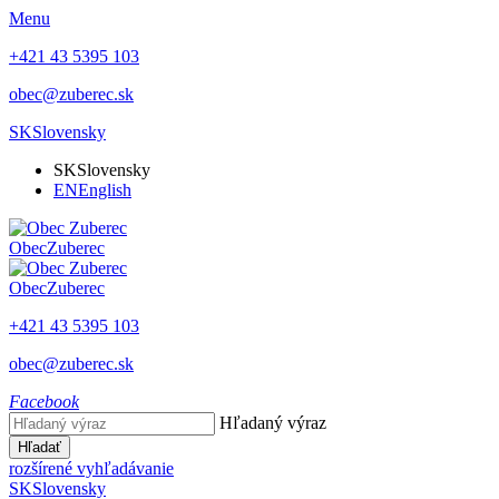
Menu
+421 43 5395 103
obec@zuberec.sk
SK
Slovensky
SK
Slovensky
EN
English
Obec
Zuberec
Obec
Zuberec
+421 43 5395 103
obec@zuberec.sk
Facebook
Hľadaný výraz
Hľadať
rozšírené vyhľadávanie
SK
Slovensky