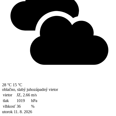
28 °C
15 °C
oblačno, slabý juhozápadný vietor
vietor
JZ, 2.66
m/s
tlak
1019
hPa
vlhkosť
36
%
utorok 11. 8. 2026