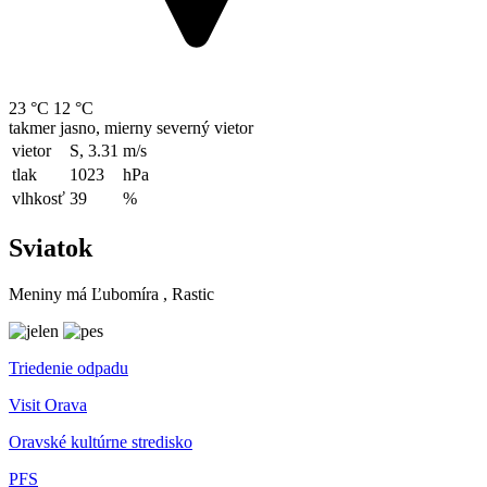
23 °C
12 °C
takmer jasno, mierny severný vietor
vietor
S, 3.31
m/s
tlak
1023
hPa
vlhkosť
39
%
Sviatok
Meniny má
Ľubomíra
, Rastic
Triedenie odpadu
Visit Orava
Oravské kultúrne stredisko
PFS