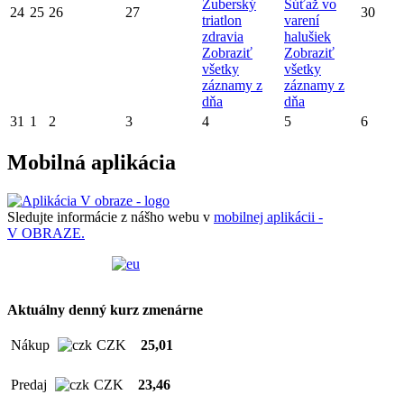
Zuberský
Súťaž vo
24
25
26
27
30
triatlon
varení
zdravia
halušiek
Zobraziť
Zobraziť
všetky
všetky
záznamy z
záznamy z
dňa
dňa
31
1
2
3
4
5
6
Mobilná aplikácia
Sledujte informácie z nášho webu v
mobilnej aplikácii -
V OBRAZE.
Aktuálny denný kurz zmenárne
Nákup
CZK
25,01
Predaj
CZK
23,46