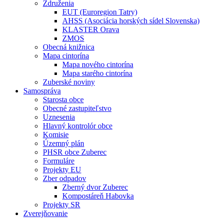
Združenia
EUT (Euroregion Tatry)
AHSS (Asociácia horských sídel Slovenska)
KLASTER Orava
ZMOS
Obecná knižnica
Mapa cintorína
Mapa nového cintorína
Mapa starého cintorína
Zuberské noviny
Samospráva
Starosta obce
Obecné zastupiteľstvo
Uznesenia
Hlavný kontrolór obce
Komisie
Územný plán
PHSR obce Zuberec
Formuláre
Projekty EU
Zber odpadov
Zberný dvor Zuberec
Kompostáreň Habovka
Projekty SR
Zverejňovanie