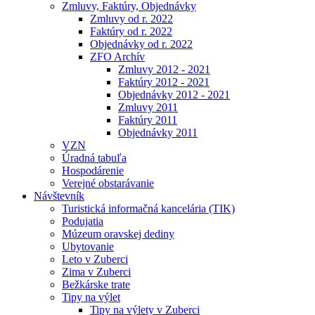
Zmluvy, Faktúry, Objednávky
Zmluvy od r. 2022
Faktúry od r. 2022
Objednávky od r. 2022
ZFO Archív
Zmluvy 2012 - 2021
Faktúry 2012 - 2021
Objednávky 2012 - 2021
Zmluvy 2011
Faktúry 2011
Objednávky 2011
VZN
Úradná tabuľa
Hospodárenie
Verejné obstarávanie
Návštevník
Turistická informačná kancelária (TIK)
Podujatia
Múzeum oravskej dediny
Ubytovanie
Leto v Zuberci
Zima v Zuberci
Bežkárske trate
Tipy na výlet
Tipy na výlety v Zuberci