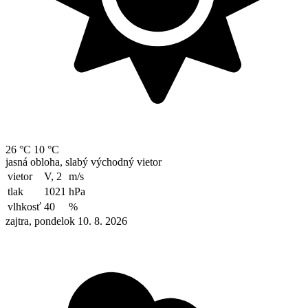
26 °C
10 °C
jasná obloha, slabý východný vietor
vietor
V, 2
m/s
tlak
1021
hPa
vlhkosť
40
%
zajtra, pondelok 10. 8. 2026