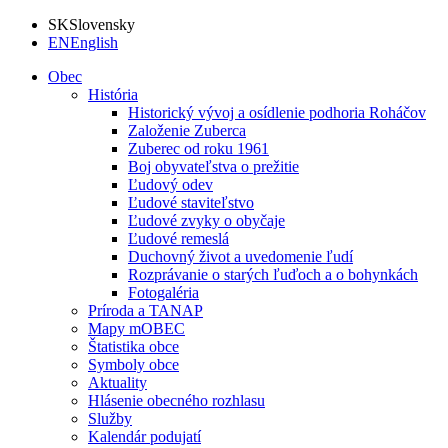
SK
Slovensky
EN
English
Obec
História
Historický vývoj a osídlenie podhoria Roháčov
Založenie Zuberca
Zuberec od roku 1961
Boj obyvateľstva o prežitie
Ľudový odev
Ľudové staviteľstvo
Ľudové zvyky o obyčaje
Ľudové remeslá
Duchovný život a uvedomenie ľudí
Rozprávanie o starých ľuďoch a o bohynkách
Fotogaléria
Príroda a TANAP
Mapy mOBEC
Štatistika obce
Symboly obce
Aktuality
Hlásenie obecného rozhlasu
Služby
Kalendár podujatí