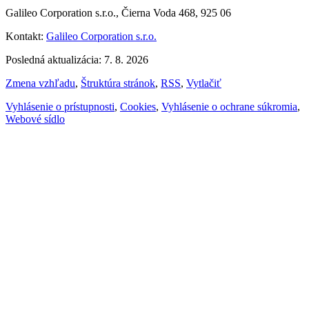
Galileo Corporation s.r.o., Čierna Voda 468, 925 06
Kontakt:
Galileo Corporation s.r.o.
Posledná aktualizácia: 7. 8. 2026
Zmena vzhľadu
,
Štruktúra stránok
,
RSS
,
Vytlačiť
Vyhlásenie o prístupnosti
,
Cookies
,
Vyhlásenie o ochrane súkromia
,
Webové sídlo