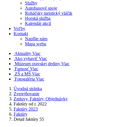
Služby
Autobusové spoje
Roháčsky turistický vláčik
Horská služba
Kalendár akcií
Voľby
Kontakt
Napíšte nám
Mapa webu
Aktuality
Viac
Ako vybaviť
Viac
Múzeum oravskej dediny
Viac
Farnosť
Viac
ZŠ a MŠ
Viac
Fotogaléria
Viac
Úvodná stránka
Zverejňovanie
Zmluvy, Faktúry, Objednávky
Faktúry od r. 2022
Faktúry 2023
Faktúry
Detail faktúry 55