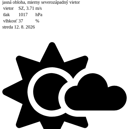
jasná obloha, mierny severozápadný vietor
vietor
SZ, 3.71
m/s
tlak
1017
hPa
vlhkosť
37
%
streda 12. 8. 2026