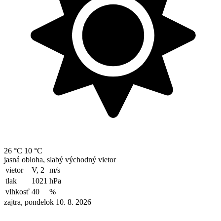
26 °C
10 °C
jasná obloha, slabý východný vietor
vietor
V, 2
m/s
tlak
1021
hPa
vlhkosť
40
%
zajtra, pondelok 10. 8. 2026