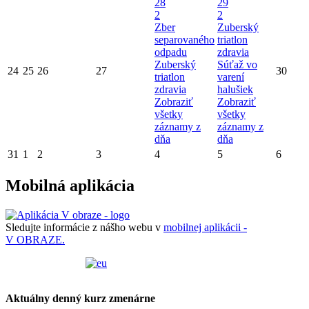
28
29
2
2
Zber
Zuberský
separovaného
triatlon
odpadu
zdravia
Zuberský
Súťaž vo
24
25
26
27
30
triatlon
varení
zdravia
halušiek
Zobraziť
Zobraziť
všetky
všetky
záznamy z
záznamy z
dňa
dňa
31
1
2
3
4
5
6
Mobilná aplikácia
Sledujte informácie z nášho webu v
mobilnej aplikácii -
V OBRAZE.
Aktuálny denný kurz zmenárne