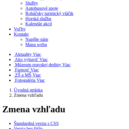
Služby
Autobusové spoje
Roháčsky turistický vláčik
Horská služba
Kalendár akcií
Voľby
Kontakt
Napíšte nám
Mapa webu
Aktuality
Viac
Ako vybaviť
Viac
Múzeum oravskej dediny
Viac
Farnosť
Viac
ZŠ a MŠ
Viac
Fotogaléria
Viac
Úvodná stránka
Zmena vzhľadu
Zmena vzhľadu
Štandardná verzia s CSS
Verzia bez štýlu