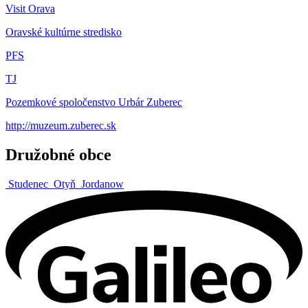
Visit Orava
Oravské kultúrne stredisko
PFS
TJ
Pozemkové spoločenstvo Urbár Zuberec
http://muzeum.zuberec.sk
Družobné obce
Studenec
Otyň
Jordanow