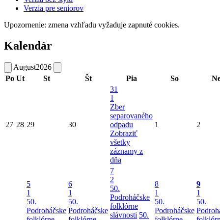
Verzia pre seniorov
Upozornenie: zmena vzhľadu vyžaduje zapnuté cookies.
Kalendár
August
2026
Po
Ut
St
Št
Pia
So
N
31
1
Zber
separovaného
27
28
29
30
odpadu
1
2
Zobraziť
všetky
záznamy z
dňa
7
2
5
6
8
9
50.
1
1
1
1
Podroháčske
50.
50.
50.
50.
folklórne
Podroháčske
Podroháčske
Podroháčske
Podroh
slávnosti
50.
folklórne
folklórne
folklórne
folklór