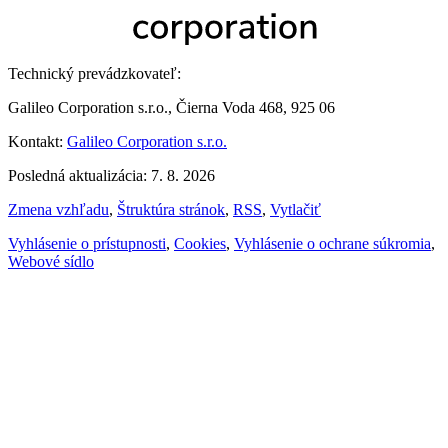
Technický prevádzkovateľ:
Galileo Corporation s.r.o., Čierna Voda 468, 925 06
Kontakt:
Galileo Corporation s.r.o.
Posledná aktualizácia: 7. 8. 2026
Zmena vzhľadu
,
Štruktúra stránok
,
RSS
,
Vytlačiť
Vyhlásenie o prístupnosti
,
Cookies
,
Vyhlásenie o ochrane súkromia
,
Webové sídlo