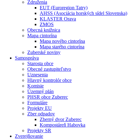
Združenia
EUT (Euroregion Tatry)
AHSS (Asociácia horských sídel Slovenska)
KLASTER Orava
ZMOS
Obecná knižnica
Mapa cintorína
Mapa nového cintorína
Mapa starého cintorína
Zuberské noviny
Samospráva
Starosta obce
Obecné zastupiteľstvo
Uznesenia
Hlavný kontrolór obce
Komisie
Územný plán
PHSR obce Zuberec
Formuláre
Projekty EU
Zber odpadov
Zberný dvor Zuberec
Kompostáreň Habovka
Projekty SR
Zverejňovanie