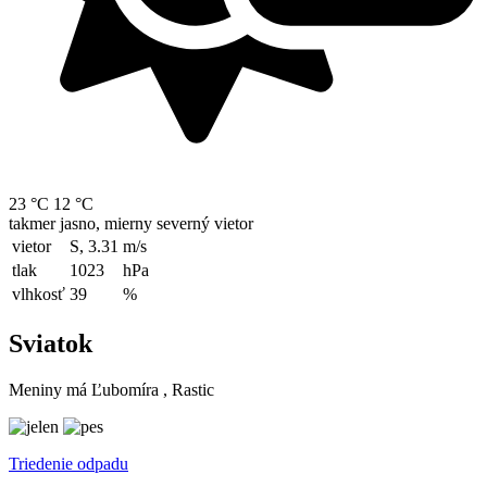
23 °C
12 °C
takmer jasno, mierny severný vietor
vietor
S, 3.31
m/s
tlak
1023
hPa
vlhkosť
39
%
Sviatok
Meniny má
Ľubomíra
, Rastic
Triedenie odpadu