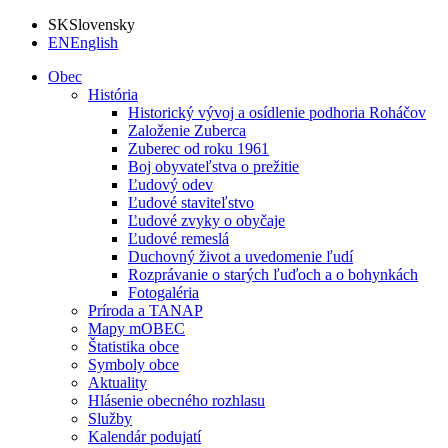
SK
Slovensky
EN
English
Obec
História
Historický vývoj a osídlenie podhoria Roháčov
Založenie Zuberca
Zuberec od roku 1961
Boj obyvateľstva o prežitie
Ľudový odev
Ľudové staviteľstvo
Ľudové zvyky o obyčaje
Ľudové remeslá
Duchovný život a uvedomenie ľudí
Rozprávanie o starých ľuďoch a o bohynkách
Fotogaléria
Príroda a TANAP
Mapy mOBEC
Štatistika obce
Symboly obce
Aktuality
Hlásenie obecného rozhlasu
Služby
Kalendár podujatí