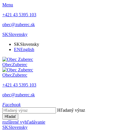
Menu
+421 43 5395 103
obec@zuberec.sk
SK
Slovensky
SK
Slovensky
EN
English
Obec
Zuberec
Obec
Zuberec
+421 43 5395 103
obec@zuberec.sk
Facebook
Hľadaný výraz
Hľadať
rozšírené vyhľadávanie
SK
Slovensky