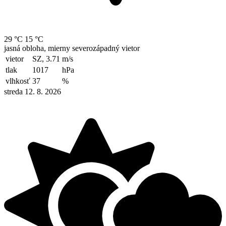
29 °C
15 °C
jasná obloha, mierny severozápadný vietor
vietor
SZ, 3.71
m/s
tlak
1017
hPa
vlhkosť
37
%
streda 12. 8. 2026