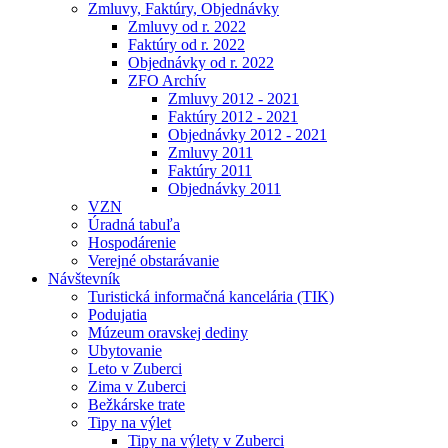
Zmluvy, Faktúry, Objednávky
Zmluvy od r. 2022
Faktúry od r. 2022
Objednávky od r. 2022
ZFO Archív
Zmluvy 2012 - 2021
Faktúry 2012 - 2021
Objednávky 2012 - 2021
Zmluvy 2011
Faktúry 2011
Objednávky 2011
VZN
Úradná tabuľa
Hospodárenie
Verejné obstarávanie
Návštevník
Turistická informačná kancelária (TIK)
Podujatia
Múzeum oravskej dediny
Ubytovanie
Leto v Zuberci
Zima v Zuberci
Bežkárske trate
Tipy na výlet
Tipy na výlety v Zuberci