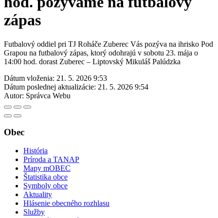
hod. pozývame na futbalový
zápas
Futbalový oddiel pri TJ Roháče Zuberec Vás pozýva na ihrisko Pod
Grapou na futbalový zápas, ktorý odohrajú v sobotu 23. mája o
14:00 hod. dorast Zuberec – Liptovský Mikuláš Palúdzka
Dátum vloženia:
21. 5. 2026 9:53
Dátum poslednej aktualizácie:
21. 5. 2026 9:54
Autor:
Správca Webu
Obec
História
Príroda a TANAP
Mapy mOBEC
Štatistika obce
Symboly obce
Aktuality
Hlásenie obecného rozhlasu
Služby