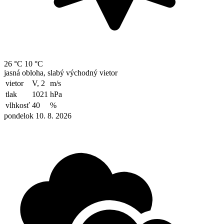
26 °C
10 °C
jasná obloha, slabý východný vietor
vietor
V, 2
m/s
tlak
1021
hPa
vlhkosť
40
%
pondelok 10. 8. 2026