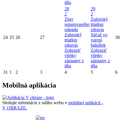
dňa
28
29
2
2
Zber
Zuberský
separovaného
triatlon
odpadu
zdravia
Zuberský
Súťaž vo
24
25
26
27
30
triatlon
varení
zdravia
halušiek
Zobraziť
Zobraziť
všetky
všetky
záznamy z
záznamy z
dňa
dňa
31
1
2
3
4
5
6
Mobilná aplikácia
Sledujte informácie z nášho webu v
mobilnej aplikácii -
V OBRAZE.