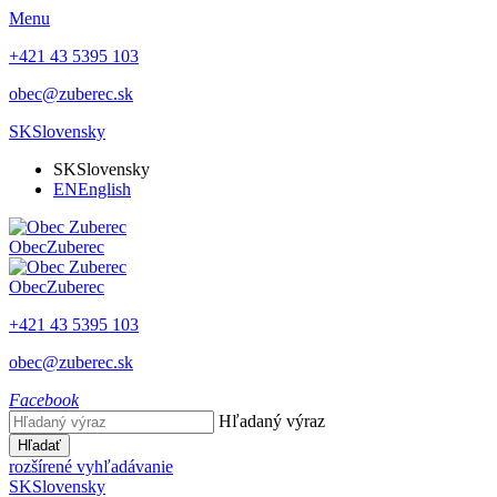
Menu
+421 43 5395 103
obec@zuberec.sk
SK
Slovensky
SK
Slovensky
EN
English
Obec
Zuberec
Obec
Zuberec
+421 43 5395 103
obec@zuberec.sk
Facebook
Hľadaný výraz
Hľadať
rozšírené vyhľadávanie
SK
Slovensky