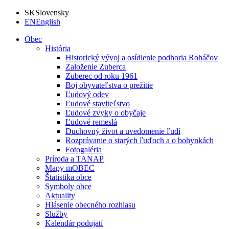
SK
Slovensky
EN
English
Obec
História
Historický vývoj a osídlenie podhoria Roháčov
Založenie Zuberca
Zuberec od roku 1961
Boj obyvateľstva o prežitie
Ľudový odev
Ľudové staviteľstvo
Ľudové zvyky o obyčaje
Ľudové remeslá
Duchovný život a uvedomenie ľudí
Rozprávanie o starých ľuďoch a o bohynkách
Fotogaléria
Príroda a TANAP
Mapy mOBEC
Štatistika obce
Symboly obce
Aktuality
Hlásenie obecného rozhlasu
Služby
Kalendár podujatí