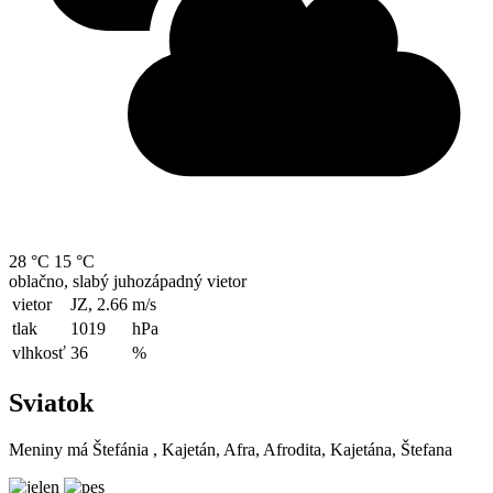
28 °C
15 °C
oblačno, slabý juhozápadný vietor
vietor
JZ, 2.66
m/s
tlak
1019
hPa
vlhkosť
36
%
Sviatok
Meniny má
Štefánia
, Kajetán, Afra, Afrodita, Kajetána, Štefana