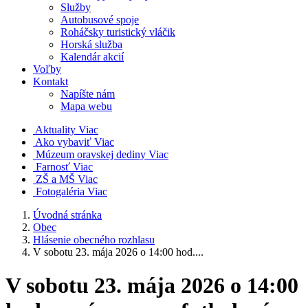
Služby
Autobusové spoje
Roháčsky turistický vláčik
Horská služba
Kalendár akcií
Voľby
Kontakt
Napíšte nám
Mapa webu
Aktuality
Viac
Ako vybaviť
Viac
Múzeum oravskej dediny
Viac
Farnosť
Viac
ZŠ a MŠ
Viac
Fotogaléria
Viac
Úvodná stránka
Obec
Hlásenie obecného rozhlasu
V sobotu 23. mája 2026 o 14:00 hod....
V sobotu 23. mája 2026 o 14:00