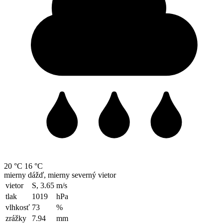
20 °C
16 °C
mierny dážď, mierny severný vietor
vietor
S, 3.65
m/s
tlak
1019
hPa
vlhkosť
73
%
zrážky
7.94
mm