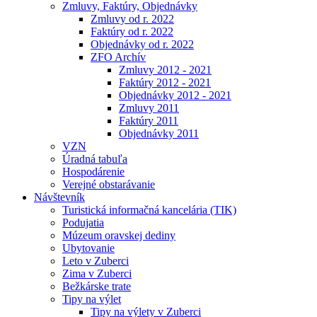
Zmluvy, Faktúry, Objednávky
Zmluvy od r. 2022
Faktúry od r. 2022
Objednávky od r. 2022
ZFO Archív
Zmluvy 2012 - 2021
Faktúry 2012 - 2021
Objednávky 2012 - 2021
Zmluvy 2011
Faktúry 2011
Objednávky 2011
VZN
Úradná tabuľa
Hospodárenie
Verejné obstarávanie
Návštevník
Turistická informačná kancelária (TIK)
Podujatia
Múzeum oravskej dediny
Ubytovanie
Leto v Zuberci
Zima v Zuberci
Bežkárske trate
Tipy na výlet
Tipy na výlety v Zuberci