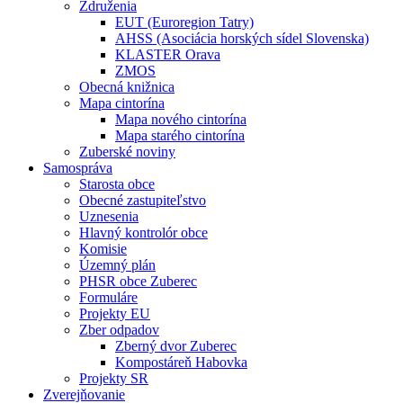
Združenia
EUT (Euroregion Tatry)
AHSS (Asociácia horských sídel Slovenska)
KLASTER Orava
ZMOS
Obecná knižnica
Mapa cintorína
Mapa nového cintorína
Mapa starého cintorína
Zuberské noviny
Samospráva
Starosta obce
Obecné zastupiteľstvo
Uznesenia
Hlavný kontrolór obce
Komisie
Územný plán
PHSR obce Zuberec
Formuláre
Projekty EU
Zber odpadov
Zberný dvor Zuberec
Kompostáreň Habovka
Projekty SR
Zverejňovanie