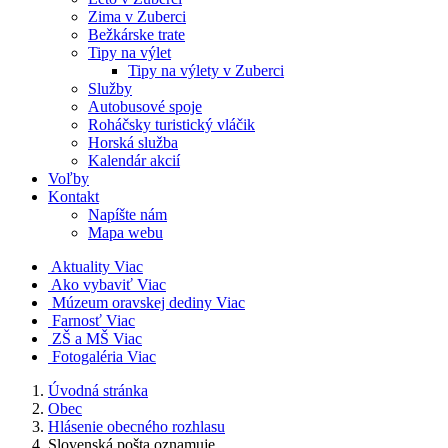
Zima v Zuberci
Bežkárske trate
Tipy na výlet
Tipy na výlety v Zuberci
Služby
Autobusové spoje
Roháčsky turistický vláčik
Horská služba
Kalendár akcií
Voľby
Kontakt
Napíšte nám
Mapa webu
Aktuality
Viac
Ako vybaviť
Viac
Múzeum oravskej dediny
Viac
Farnosť
Viac
ZŠ a MŠ
Viac
Fotogaléria
Viac
Úvodná stránka
Obec
Hlásenie obecného rozhlasu
Slovenská pošta oznamuje