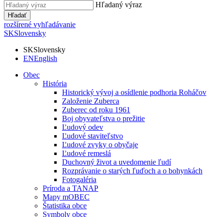
Hľadaný výraz
Hľadať
rozšírené vyhľadávanie
SK
Slovensky
SK
Slovensky
EN
English
Obec
História
Historický vývoj a osídlenie podhoria Roháčov
Založenie Zuberca
Zuberec od roku 1961
Boj obyvateľstva o prežitie
Ľudový odev
Ľudové staviteľstvo
Ľudové zvyky o obyčaje
Ľudové remeslá
Duchovný život a uvedomenie ľudí
Rozprávanie o starých ľuďoch a o bohynkách
Fotogaléria
Príroda a TANAP
Mapy mOBEC
Štatistika obce
Symboly obce