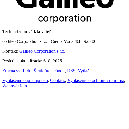
Technický prevádzkovateľ:
Galileo Corporation s.r.o., Čierna Voda 468, 925 06
Kontakt:
Galileo Corporation s.r.o.
Posledná aktualizácia: 6. 8. 2026
Zmena vzhľadu
,
Štruktúra stránok
,
RSS
,
Vytlačiť
Vyhlásenie o prístupnosti
,
Cookies
,
Vyhlásenie o ochrane súkromia
,
Webové sídlo