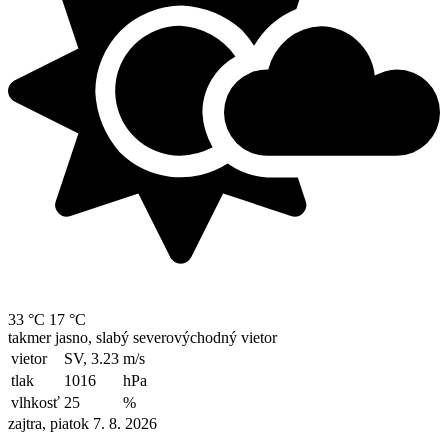
33 °C
17 °C
takmer jasno, slabý severovýchodný vietor
vietor
SV, 3.23
m/s
tlak
1016
hPa
vlhkosť
25
%
zajtra, piatok 7. 8. 2026