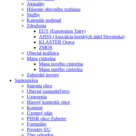
Aktuality
Hlásenie obecného rozhlasu
Služby
Kalendár podujatí
Združenia
EUT (Euroregion Tatry)
AHSS (Asociácia horských sídel Slovenska)
KLASTER Orava
ZMOS
Obecná knižnica
Mapa cintorína
Mapa nového cintorína
Mapa starého cintorína
Zuberské noviny
Samospráva
Starosta obce
Obecné zastupiteľstvo
Uznesenia
Hlavný kontrolór obce
Komisie
Územný plán
PHSR obce Zuberec
Formuláre
Projekty EU
Zber odpadov