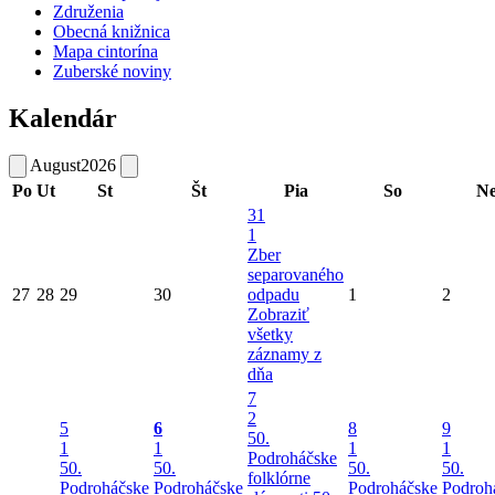
Združenia
Obecná knižnica
Mapa cintorína
Zuberské noviny
Kalendár
August
2026
Po
Ut
St
Št
Pia
So
N
31
1
Zber
separovaného
27
28
29
30
odpadu
1
2
Zobraziť
všetky
záznamy z
dňa
7
2
5
6
8
9
50.
1
1
1
1
Podroháčske
50.
50.
50.
50.
folklórne
Podroháčske
Podroháčske
Podroháčske
Podroh