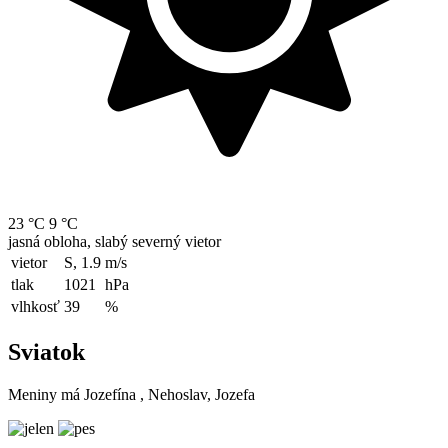
23 °C
9 °C
jasná obloha, slabý severný vietor
vietor
S, 1.9
m/s
tlak
1021
hPa
vlhkosť
39
%
Sviatok
Meniny má
Jozefína
, Nehoslav, Jozefa