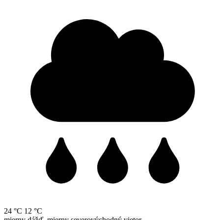
24 °C
12 °C
mierny dážď, mierny severovýchodný vietor