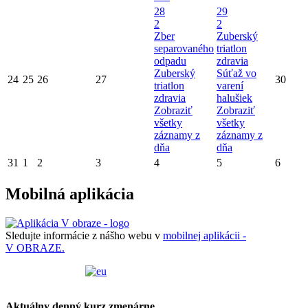
28
29
2
2
Zber
Zuberský
separovaného
triatlon
odpadu
zdravia
Zuberský
Súťaž vo
24
25
26
27
30
triatlon
varení
zdravia
halušiek
Zobraziť
Zobraziť
všetky
všetky
záznamy z
záznamy z
dňa
dňa
31
1
2
3
4
5
6
Mobilná aplikácia
Sledujte informácie z nášho webu v
mobilnej aplikácii -
V OBRAZE.
Aktuálny denný kurz zmenárne