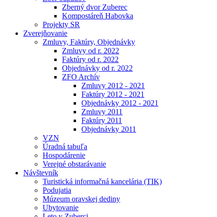
Zberný dvor Zuberec
Kompostáreň Habovka
Projekty SR
Zverejňovanie
Zmluvy, Faktúry, Objednávky
Zmluvy od r. 2022
Faktúry od r. 2022
Objednávky od r. 2022
ZFO Archív
Zmluvy 2012 - 2021
Faktúry 2012 - 2021
Objednávky 2012 - 2021
Zmluvy 2011
Faktúry 2011
Objednávky 2011
VZN
Úradná tabuľa
Hospodárenie
Verejné obstarávanie
Návštevník
Turistická informačná kancelária (TIK)
Podujatia
Múzeum oravskej dediny
Ubytovanie
Leto v Zuberci