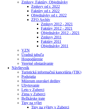
Zmluvy, Faktúry, Objednávky
Zmluvy od r. 2022
Faktúry od r. 2022
Objednávky od r. 2022
ZFO Archív
Zmluvy 2012 - 2021
Faktúry 2012 - 2021
Objednávky 2012 - 2021
Zmluvy 2011
Faktúry 2011
Objednávky 2011
VZN
Úradná tabuľa
Hospodárenie
Verejné obstarávanie
Návštevník
Turistická informačná kancelária (TIK)
Podujatia
Múzeum oravskej dediny
Ubytovanie
Leto v Zuberci
Zima v Zuberci
Bežkárske trate
Tipy na výlet
Tipy na výlety v Zuberci