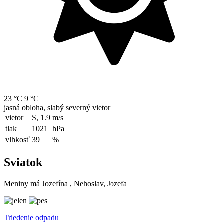
23 °C
9 °C
jasná obloha, slabý severný vietor
vietor
S, 1.9
m/s
tlak
1021
hPa
vlhkosť
39
%
Sviatok
Meniny má
Jozefína
, Nehoslav, Jozefa
Triedenie odpadu