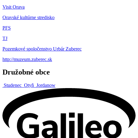
Visit Orava
Oravské kultúrne stredisko
PFS
TJ
Pozemkové spoločenstvo Urbár Zuberec
http://muzeum.zuberec.sk
Družobné obce
Studenec
Otyň
Jordanow