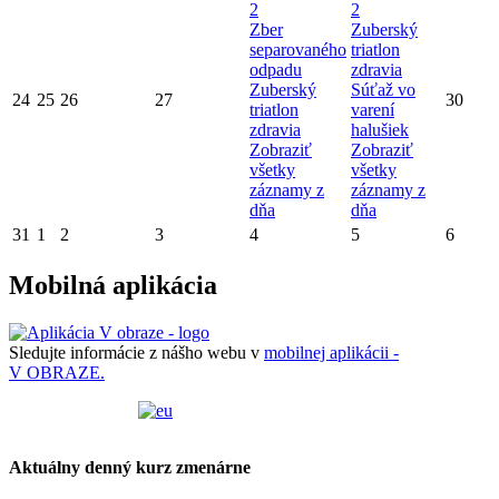
2
2
Zber
Zuberský
separovaného
triatlon
odpadu
zdravia
Zuberský
Súťaž vo
24
25
26
27
30
triatlon
varení
zdravia
halušiek
Zobraziť
Zobraziť
všetky
všetky
záznamy z
záznamy z
dňa
dňa
31
1
2
3
4
5
6
Mobilná aplikácia
Sledujte informácie z nášho webu v
mobilnej aplikácii -
V OBRAZE.
Aktuálny denný kurz zmenárne