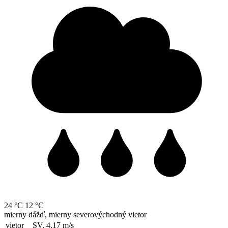
24 °C
12 °C
mierny dážď, mierny severovýchodný vietor
vietor
SV, 4.17
m/s