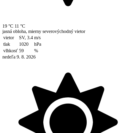
19 °C
11 °C
jasná obloha, mierny severovýchodný vietor
vietor
SV, 3.4
m/s
tlak
1020
hPa
vlhkosť
59
%
nedeľa 9. 8. 2026