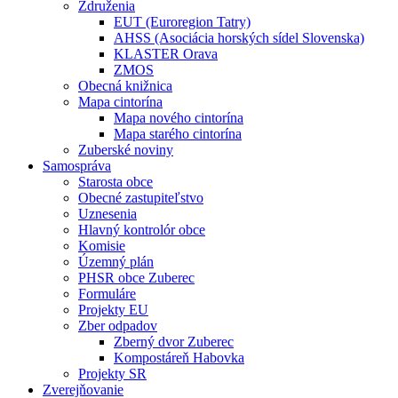
Združenia
EUT (Euroregion Tatry)
AHSS (Asociácia horských sídel Slovenska)
KLASTER Orava
ZMOS
Obecná knižnica
Mapa cintorína
Mapa nového cintorína
Mapa starého cintorína
Zuberské noviny
Samospráva
Starosta obce
Obecné zastupiteľstvo
Uznesenia
Hlavný kontrolór obce
Komisie
Územný plán
PHSR obce Zuberec
Formuláre
Projekty EU
Zber odpadov
Zberný dvor Zuberec
Kompostáreň Habovka
Projekty SR
Zverejňovanie