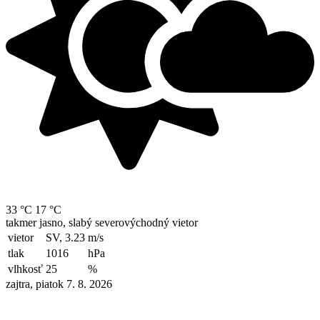
33 °C
17 °C
takmer jasno, slabý severovýchodný vietor
vietor
SV, 3.23
m/s
tlak
1016
hPa
vlhkosť
25
%
zajtra, piatok 7. 8. 2026