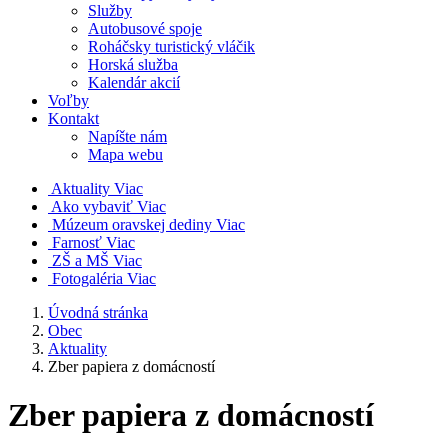
Služby
Autobusové spoje
Roháčsky turistický vláčik
Horská služba
Kalendár akcií
Voľby
Kontakt
Napíšte nám
Mapa webu
Aktuality
Viac
Ako vybaviť
Viac
Múzeum oravskej dediny
Viac
Farnosť
Viac
ZŠ a MŠ
Viac
Fotogaléria
Viac
Úvodná stránka
Obec
Aktuality
Zber papiera z domácností
Zber papiera z domácností