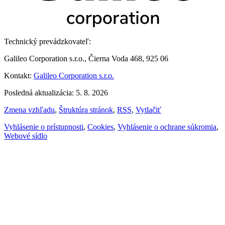
Technický prevádzkovateľ:
Galileo Corporation s.r.o., Čierna Voda 468, 925 06
Kontakt:
Galileo Corporation s.r.o.
Posledná aktualizácia: 5. 8. 2026
Zmena vzhľadu
,
Štruktúra stránok
,
RSS
,
Vytlačiť
Vyhlásenie o prístupnosti
,
Cookies
,
Vyhlásenie o ochrane súkromia
,
Webové sídlo