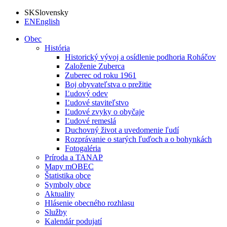
SK
Slovensky
EN
English
Obec
História
Historický vývoj a osídlenie podhoria Roháčov
Založenie Zuberca
Zuberec od roku 1961
Boj obyvateľstva o prežitie
Ľudový odev
Ľudové staviteľstvo
Ľudové zvyky o obyčaje
Ľudové remeslá
Duchovný život a uvedomenie ľudí
Rozprávanie o starých ľuďoch a o bohynkách
Fotogaléria
Príroda a TANAP
Mapy mOBEC
Štatistika obce
Symboly obce
Aktuality
Hlásenie obecného rozhlasu
Služby
Kalendár podujatí