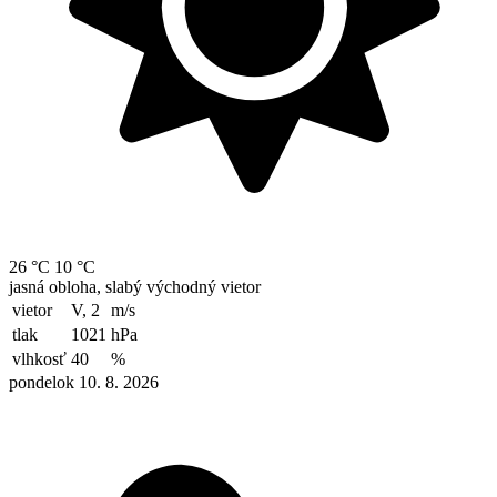
26 °C
10 °C
jasná obloha, slabý východný vietor
vietor
V, 2
m/s
tlak
1021
hPa
vlhkosť
40
%
pondelok 10. 8. 2026