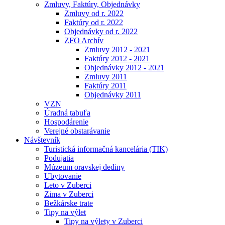
Zmluvy, Faktúry, Objednávky
Zmluvy od r. 2022
Faktúry od r. 2022
Objednávky od r. 2022
ZFO Archív
Zmluvy 2012 - 2021
Faktúry 2012 - 2021
Objednávky 2012 - 2021
Zmluvy 2011
Faktúry 2011
Objednávky 2011
VZN
Úradná tabuľa
Hospodárenie
Verejné obstarávanie
Návštevník
Turistická informačná kancelária (TIK)
Podujatia
Múzeum oravskej dediny
Ubytovanie
Leto v Zuberci
Zima v Zuberci
Bežkárske trate
Tipy na výlet
Tipy na výlety v Zuberci