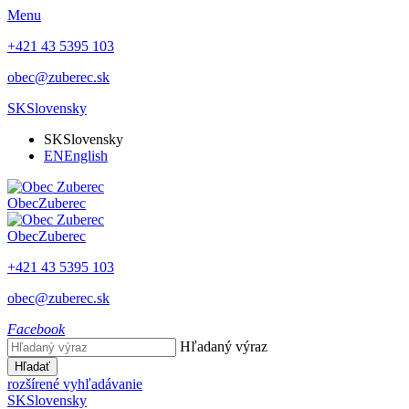
Menu
+421 43 5395 103
obec@zuberec.sk
SK
Slovensky
SK
Slovensky
EN
English
Obec
Zuberec
Obec
Zuberec
+421 43 5395 103
obec@zuberec.sk
Facebook
Hľadaný výraz
Hľadať
rozšírené vyhľadávanie
SK
Slovensky