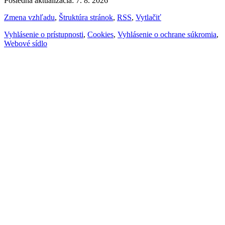
Posledná aktualizácia: 7. 8. 2026
Zmena vzhľadu
,
Štruktúra stránok
,
RSS
,
Vytlačiť
Vyhlásenie o prístupnosti
,
Cookies
,
Vyhlásenie o ochrane súkromia
,
Webové sídlo