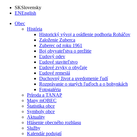
SK
Slovensky
EN
English
Obec
História
Historický vývoj a osídlenie podhoria Roháčov
Založenie Zuberca
Zuberec od roku 1961
Boj obyvateľstva o prežitie
Ľudový odev
Ľudové staviteľstvo
Ľudové zvyky o obyčaje
Ľudové remeslá
Duchovný život a uvedomenie ľudí
Rozprávanie o starých ľuďoch a o bohynkách
Fotogaléria
Príroda a TANAP
Mapy mOBEC
Štatistika obce
Symboly obce
Aktuality
Hlásenie obecného rozhlasu
Služby
Kalendár podujatí