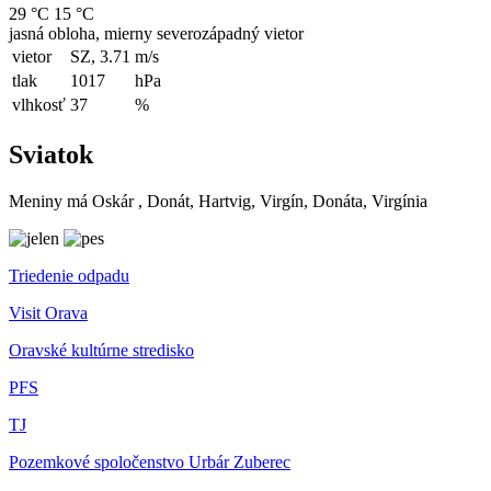
29 °C
15 °C
jasná obloha, mierny severozápadný vietor
vietor
SZ, 3.71
m/s
tlak
1017
hPa
vlhkosť
37
%
Sviatok
Meniny má
Oskár
, Donát, Hartvig, Virgín, Donáta, Virgínia
Triedenie odpadu
Visit Orava
Oravské kultúrne stredisko
PFS
TJ
Pozemkové spoločenstvo Urbár Zuberec