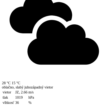
28 °C
15 °C
oblačno, slabý juhozápadný vietor
vietor
JZ, 2.66
m/s
tlak
1019
hPa
vlhkosť
36
%