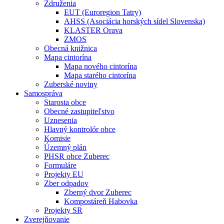
Združenia
EUT (Euroregion Tatry)
AHSS (Asociácia horských sídel Slovenska)
KLASTER Orava
ZMOS
Obecná knižnica
Mapa cintorína
Mapa nového cintorína
Mapa starého cintorína
Zuberské noviny
Samospráva
Starosta obce
Obecné zastupiteľstvo
Uznesenia
Hlavný kontrolór obce
Komisie
Územný plán
PHSR obce Zuberec
Formuláre
Projekty EU
Zber odpadov
Zberný dvor Zuberec
Kompostáreň Habovka
Projekty SR
Zverejňovanie