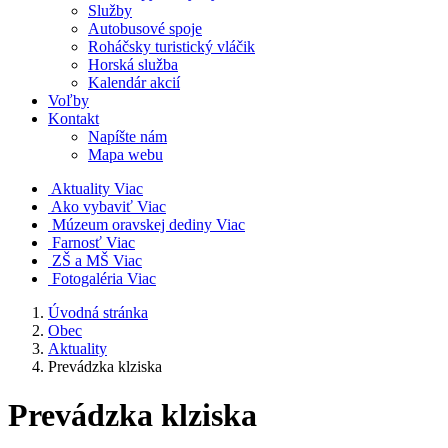
Služby
Autobusové spoje
Roháčsky turistický vláčik
Horská služba
Kalendár akcií
Voľby
Kontakt
Napíšte nám
Mapa webu
Aktuality
Viac
Ako vybaviť
Viac
Múzeum oravskej dediny
Viac
Farnosť
Viac
ZŠ a MŠ
Viac
Fotogaléria
Viac
Úvodná stránka
Obec
Aktuality
Prevádzka klziska
Prevádzka klziska