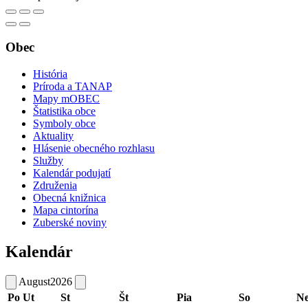
Obec
História
Príroda a TANAP
Mapy mOBEC
Štatistika obce
Symboly obce
Aktuality
Hlásenie obecného rozhlasu
Služby
Kalendár podujatí
Združenia
Obecná knižnica
Mapa cintorína
Zuberské noviny
Kalendár
August
2026
Po
Ut
St
Št
Pia
So
N