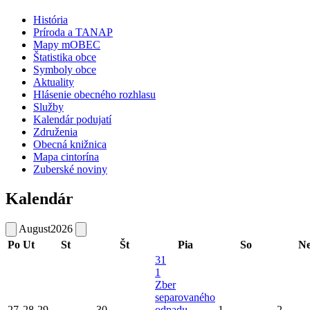
História
Príroda a TANAP
Mapy mOBEC
Štatistika obce
Symboly obce
Aktuality
Hlásenie obecného rozhlasu
Služby
Kalendár podujatí
Združenia
Obecná knižnica
Mapa cintorína
Zuberské noviny
Kalendár
August
2026
Po
Ut
St
Št
Pia
So
N
31
1
Zber
separovaného
27
28
29
30
odpadu
1
2