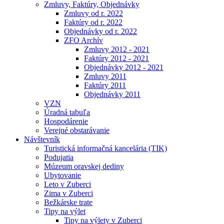
Zmluvy, Faktúry, Objednávky
Zmluvy od r. 2022
Faktúry od r. 2022
Objednávky od r. 2022
ZFO Archív
Zmluvy 2012 - 2021
Faktúry 2012 - 2021
Objednávky 2012 - 2021
Zmluvy 2011
Faktúry 2011
Objednávky 2011
VZN
Úradná tabuľa
Hospodárenie
Verejné obstarávanie
Návštevník
Turistická informačná kancelária (TIK)
Podujatia
Múzeum oravskej dediny
Ubytovanie
Leto v Zuberci
Zima v Zuberci
Bežkárske trate
Tipy na výlet
Tipy na výlety v Zuberci