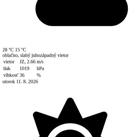
28 °C
15 °C
oblačno, slabý juhozápadný vietor
vietor
JZ, 2.66
m/s
tlak
1019
hPa
vlhkosť
36
%
utorok 11. 8. 2026