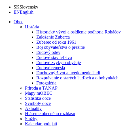
SK
Slovensky
EN
English
Obec
História
Historický vývoj a osídlenie podhoria Roháčov
Založenie Zuberca
Zuberec od roku 1961
Boj obyvateľstva o prežitie
Ľudový odev
Ľudové staviteľstvo
Ľudové zvyky o obyčaje
Ľudové remeslá
Duchovný život a uvedomenie ľudí
Rozprávanie o starých ľuďoch a o bohynkách
Fotogaléria
Príroda a TANAP
Mapy mOBEC
Štatistika obce
Symboly obce
Aktuality
Hlásenie obecného rozhlasu
Služby
Kalendár podujatí