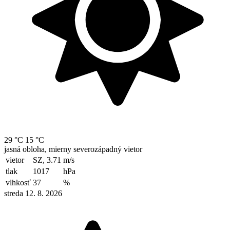
29 °C
15 °C
jasná obloha, mierny severozápadný vietor
vietor
SZ, 3.71
m/s
tlak
1017
hPa
vlhkosť
37
%
streda 12. 8. 2026