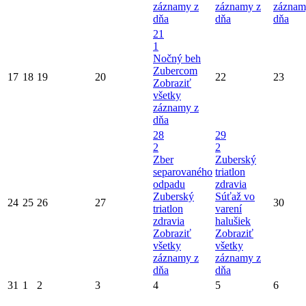
záznamy z
záznamy z
záznam
dňa
dňa
dňa
21
1
Nočný beh
Zubercom
17
18
19
20
22
23
Zobraziť
všetky
záznamy z
dňa
28
29
2
2
Zber
Zuberský
separovaného
triatlon
odpadu
zdravia
Zuberský
Súťaž vo
24
25
26
27
30
triatlon
varení
zdravia
halušiek
Zobraziť
Zobraziť
všetky
všetky
záznamy z
záznamy z
dňa
dňa
31
1
2
3
4
5
6