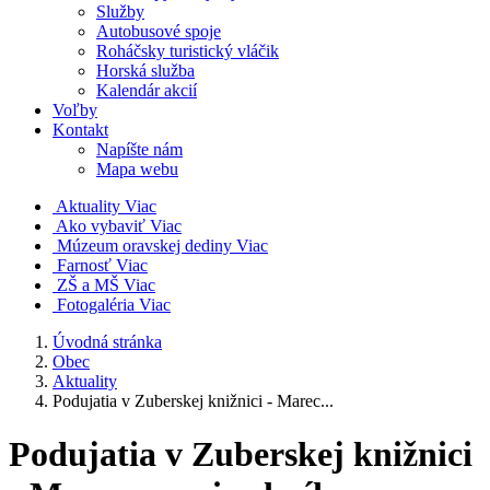
Služby
Autobusové spoje
Roháčsky turistický vláčik
Horská služba
Kalendár akcií
Voľby
Kontakt
Napíšte nám
Mapa webu
Aktuality
Viac
Ako vybaviť
Viac
Múzeum oravskej dediny
Viac
Farnosť
Viac
ZŠ a MŠ
Viac
Fotogaléria
Viac
Úvodná stránka
Obec
Aktuality
Podujatia v Zuberskej knižnici - Marec...
Podujatia v Zuberskej knižnici