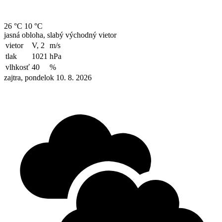
26 °C
10 °C
jasná obloha, slabý východný vietor
vietor
V, 2
m/s
tlak
1021
hPa
vlhkosť
40
%
zajtra, pondelok 10. 8. 2026