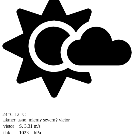
23 °C
12 °C
takmer jasno, mierny severný vietor
vietor
S, 3.31
m/s
tlak
1023
hPa