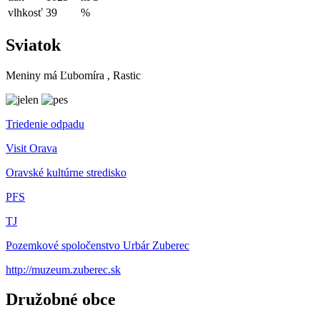
vlhkosť
39
%
Sviatok
Meniny má
Ľubomíra
, Rastic
Triedenie odpadu
Visit Orava
Oravské kultúrne stredisko
PFS
TJ
Pozemkové spoločenstvo Urbár Zuberec
http://muzeum.zuberec.sk
Družobné obce