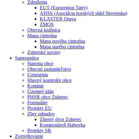
Združenia
EUT (Euroregion Tatry)
AHSS (Asociácia horských sídel Slovenska)
KLASTER Orava
ZMOS
Obecná knižnica
Mapa cintorína
Mapa nového cintorína
Mapa starého cintorína
Zuberské noviny
Samospráva
Starosta obce
Obecné zastupiteľstvo
Uznesenia
Hlavný kontrolór obce
Komisie
Územný plán
PHSR obce Zuberec
Formuláre
Projekty EU
Zber odpadov
Zberný dvor Zuberec
Kompostáreň Habovka
Projekty SR
Zverejňovanie