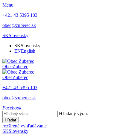
Menu
+421 43 5395 103
obec@zuberec.sk
SK
Slovensky
SK
Slovensky
EN
English
Obec
Zuberec
Obec
Zuberec
+421 43 5395 103
obec@zuberec.sk
Facebook
Hľadaný výraz
Hľadať
rozšírené vyhľadávanie
SK
Slovensky