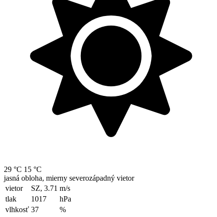
29 °C
15 °C
jasná obloha, mierny severozápadný vietor
vietor
SZ, 3.71
m/s
tlak
1017
hPa
vlhkosť
37
%