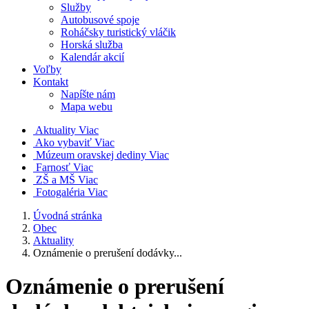
Služby
Autobusové spoje
Roháčsky turistický vláčik
Horská služba
Kalendár akcií
Voľby
Kontakt
Napíšte nám
Mapa webu
Aktuality
Viac
Ako vybaviť
Viac
Múzeum oravskej dediny
Viac
Farnosť
Viac
ZŠ a MŠ
Viac
Fotogaléria
Viac
Úvodná stránka
Obec
Aktuality
Oznámenie o prerušení dodávky...
Oznámenie o prerušení