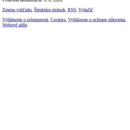
Zmena vzhľadu
,
Štruktúra stránok
,
RSS
,
Vytlačiť
Vyhlásenie o prístupnosti
,
Cookies
,
Vyhlásenie o ochrane súkromia
,
Webové sídlo