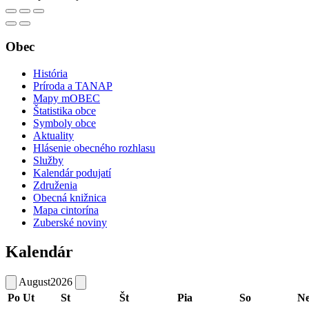
Obec
História
Príroda a TANAP
Mapy mOBEC
Štatistika obce
Symboly obce
Aktuality
Hlásenie obecného rozhlasu
Služby
Kalendár podujatí
Združenia
Obecná knižnica
Mapa cintorína
Zuberské noviny
Kalendár
August
2026
Po
Ut
St
Št
Pia
So
N