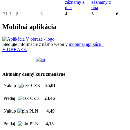
záznamy z
záznamy z
dňa
dňa
31
1
2
3
4
5
6
Mobilná aplikácia
Sledujte informácie z nášho webu v
mobilnej aplikácii -
V OBRAZE.
Aktuálny denný kurz zmenárne
Nákup
CZK
25,01
Predaj
CZK
23,46
Nákup
PLN
4,49
Predaj
PLN
4,13