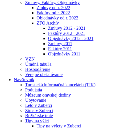
Zmluvy, Faktúry, Objednávky
Zmluvy od r. 2022
Faktúry od r. 2022
Objednávky od r. 2022
ZFO Archív
Zmluvy 2012 - 2021
Faktúry 2012 - 2021
Objednávky 2012 - 2021
Zmluvy 2011
Faktúry 2011
Objednávky 2011
VZN
Úradná tabuľa
Hospodárenie
Verejné obstarávanie
Návštevník
Turistická informačná kancelária (TIK)
Podujatia
Múzeum oravskej dediny
Ubytovanie
Leto v Zuberci
Zima v Zuberci
Bežkárske trate
Tipy na výlet
Tipy na výlety v Zuberci