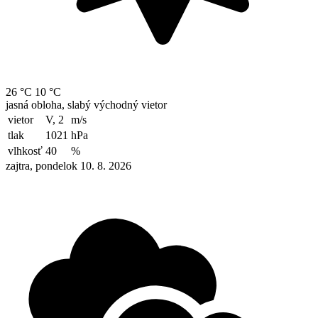
26 °C
10 °C
jasná obloha, slabý východný vietor
vietor
V, 2
m/s
tlak
1021
hPa
vlhkosť
40
%
zajtra, pondelok 10. 8. 2026