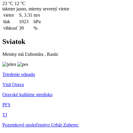
23 °C
12 °C
takmer jasno, mierny severný vietor
vietor
S, 3.31
m/s
tlak
1023
hPa
vlhkosť
39
%
Sviatok
Meniny má
Ľubomíra
, Rastic
Triedenie odpadu
Visit Orava
Oravské kultúrne stredisko
PFS
TJ
Pozemkové spoločenstvo Urbár Zuberec