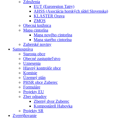
Združenia
EUT (Euroregion Tatry)
AHSS (Asociácia horských sídel Slovenska)
KLASTER Orava
ZMOS
Obecná knižnica
Mapa cintorína
Mapa nového cintorína
Mapa starého cintorína
Zuberské noviny
Samospráva
Starosta obce
Obecné zastupiteľstvo
Uznesenia
Hlavný kontrolór obce
Komisie
Územný plán
PHSR obce Zuberec
Formuláre
Projekty EU
Zber odpadov
Zberný dvor Zuberec
Kompostáreň Habovka
Projekty SR
Zverejňovanie