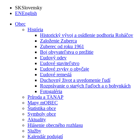
SK
Slovensky
EN
English
Obec
História
Historický vývoj a osídlenie podhoria Roháčov
Založenie Zuberca
Zuberec od roku 1961
Boj obyvateľstva o prežitie
Ľudový odev
Ľudové staviteľstvo
Ľudové zvyky o obyčaje
Ľudové remeslá
Duchovný život a uvedomenie ľudí
Rozprávanie o starých ľuďoch a o bohynkách
Fotogaléria
Príroda a TANAP
Mapy mOBEC
Štatistika obce
Symboly obce
Aktuality
Hlásenie obecného rozhlasu
Služby
Kalendár podujatí