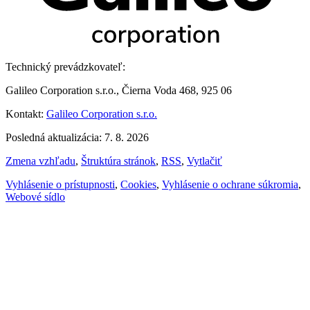
Technický prevádzkovateľ:
Galileo Corporation s.r.o., Čierna Voda 468, 925 06
Kontakt:
Galileo Corporation s.r.o.
Posledná aktualizácia: 7. 8. 2026
Zmena vzhľadu
,
Štruktúra stránok
,
RSS
,
Vytlačiť
Vyhlásenie o prístupnosti
,
Cookies
,
Vyhlásenie o ochrane súkromia
,
Webové sídlo