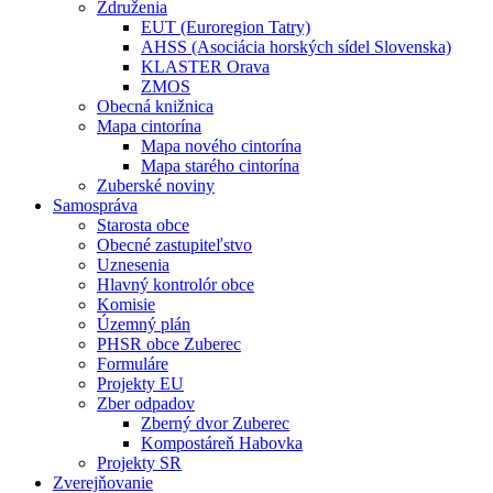
Združenia
EUT (Euroregion Tatry)
AHSS (Asociácia horských sídel Slovenska)
KLASTER Orava
ZMOS
Obecná knižnica
Mapa cintorína
Mapa nového cintorína
Mapa starého cintorína
Zuberské noviny
Samospráva
Starosta obce
Obecné zastupiteľstvo
Uznesenia
Hlavný kontrolór obce
Komisie
Územný plán
PHSR obce Zuberec
Formuláre
Projekty EU
Zber odpadov
Zberný dvor Zuberec
Kompostáreň Habovka
Projekty SR
Zverejňovanie