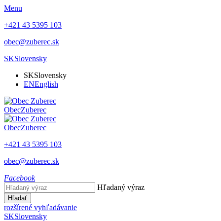
Menu
+421 43 5395 103
obec@zuberec.sk
SK
Slovensky
SK
Slovensky
EN
English
Obec
Zuberec
Obec
Zuberec
+421 43 5395 103
obec@zuberec.sk
Facebook
Hľadaný výraz
Hľadať
rozšírené vyhľadávanie
SK
Slovensky