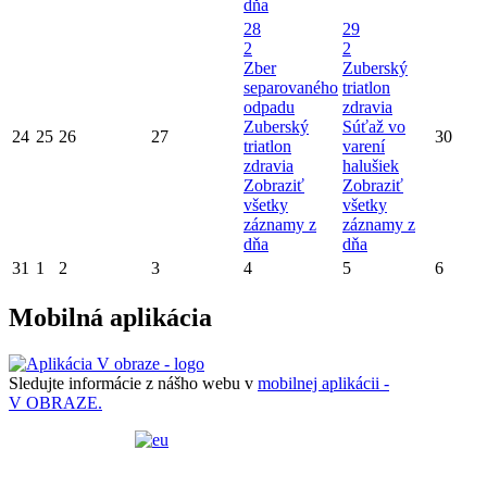
dňa
28
29
2
2
Zber
Zuberský
separovaného
triatlon
odpadu
zdravia
Zuberský
Súťaž vo
24
25
26
27
30
triatlon
varení
zdravia
halušiek
Zobraziť
Zobraziť
všetky
všetky
záznamy z
záznamy z
dňa
dňa
31
1
2
3
4
5
6
Mobilná aplikácia
Sledujte informácie z nášho webu v
mobilnej aplikácii -
V OBRAZE.