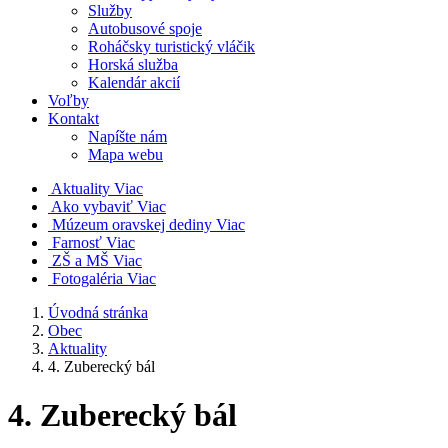
Služby
Autobusové spoje
Roháčsky turistický vláčik
Horská služba
Kalendár akcií
Voľby
Kontakt
Napíšte nám
Mapa webu
Aktuality
Viac
Ako vybaviť
Viac
Múzeum oravskej dediny
Viac
Farnosť
Viac
ZŠ a MŠ
Viac
Fotogaléria
Viac
Úvodná stránka
Obec
Aktuality
4. Zuberecký bál
4. Zuberecký bál