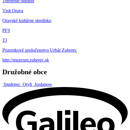
Triedenie odpadu
Visit Orava
Oravské kultúrne stredisko
PFS
TJ
Pozemkové spoločenstvo Urbár Zuberec
http://muzeum.zuberec.sk
Družobné obce
Studenec
Otyň
Jordanow