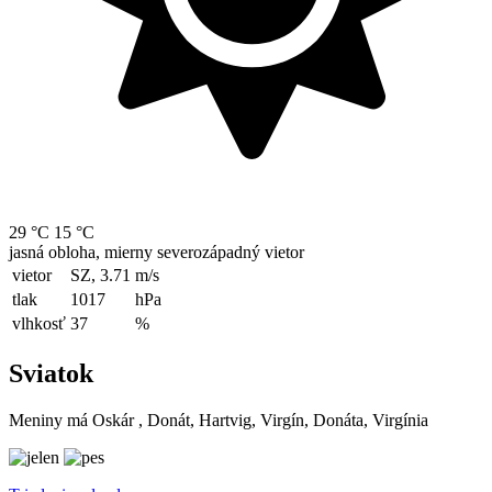
29 °C
15 °C
jasná obloha, mierny severozápadný vietor
vietor
SZ, 3.71
m/s
tlak
1017
hPa
vlhkosť
37
%
Sviatok
Meniny má
Oskár
, Donát, Hartvig, Virgín, Donáta, Virgínia