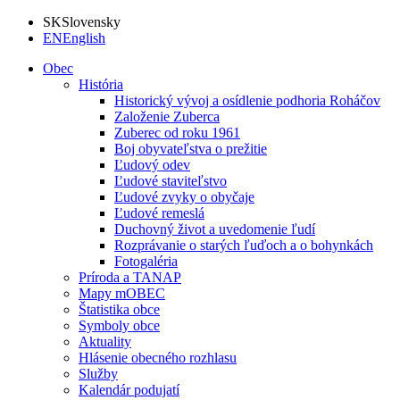
SK
Slovensky
EN
English
Obec
História
Historický vývoj a osídlenie podhoria Roháčov
Založenie Zuberca
Zuberec od roku 1961
Boj obyvateľstva o prežitie
Ľudový odev
Ľudové staviteľstvo
Ľudové zvyky o obyčaje
Ľudové remeslá
Duchovný život a uvedomenie ľudí
Rozprávanie o starých ľuďoch a o bohynkách
Fotogaléria
Príroda a TANAP
Mapy mOBEC
Štatistika obce
Symboly obce
Aktuality
Hlásenie obecného rozhlasu
Služby
Kalendár podujatí