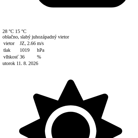
28 °C
15 °C
oblačno, slabý juhozápadný vietor
vietor
JZ, 2.66
m/s
tlak
1019
hPa
vlhkosť
36
%
utorok 11. 8. 2026