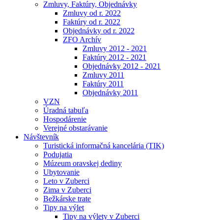
Zmluvy, Faktúry, Objednávky
Zmluvy od r. 2022
Faktúry od r. 2022
Objednávky od r. 2022
ZFO Archív
Zmluvy 2012 - 2021
Faktúry 2012 - 2021
Objednávky 2012 - 2021
Zmluvy 2011
Faktúry 2011
Objednávky 2011
VZN
Úradná tabuľa
Hospodárenie
Verejné obstarávanie
Návštevník
Turistická informačná kancelária (TIK)
Podujatia
Múzeum oravskej dediny
Ubytovanie
Leto v Zuberci
Zima v Zuberci
Bežkárske trate
Tipy na výlet
Tipy na výlety v Zuberci