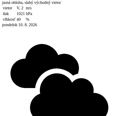
jasná obloha, slabý východný vietor
vietor
V, 2
m/s
tlak
1021
hPa
vlhkosť
40
%
pondelok 10. 8. 2026