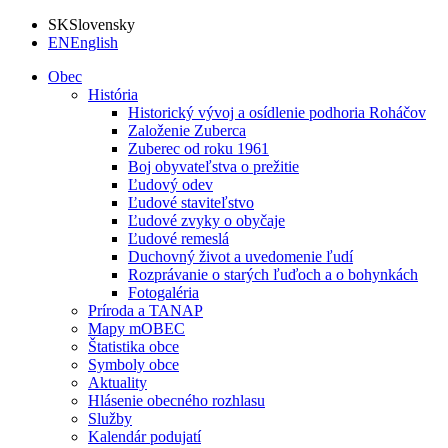
SK
Slovensky
EN
English
Obec
História
Historický vývoj a osídlenie podhoria Roháčov
Založenie Zuberca
Zuberec od roku 1961
Boj obyvateľstva o prežitie
Ľudový odev
Ľudové staviteľstvo
Ľudové zvyky o obyčaje
Ľudové remeslá
Duchovný život a uvedomenie ľudí
Rozprávanie o starých ľuďoch a o bohynkách
Fotogaléria
Príroda a TANAP
Mapy mOBEC
Štatistika obce
Symboly obce
Aktuality
Hlásenie obecného rozhlasu
Služby
Kalendár podujatí