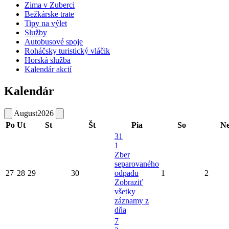
Zima v Zuberci
Bežkárske trate
Tipy na výlet
Služby
Autobusové spoje
Roháčsky turistický vláčik
Horská služba
Kalendár akcií
Kalendár
August
2026
Po
Ut
St
Št
Pia
So
N
31
1
Zber
separovaného
27
28
29
30
odpadu
1
2
Zobraziť
všetky
záznamy z
dňa
7