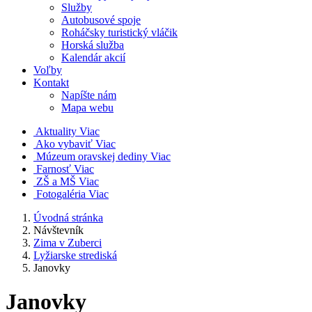
Služby
Autobusové spoje
Roháčsky turistický vláčik
Horská služba
Kalendár akcií
Voľby
Kontakt
Napíšte nám
Mapa webu
Aktuality
Viac
Ako vybaviť
Viac
Múzeum oravskej dediny
Viac
Farnosť
Viac
ZŠ a MŠ
Viac
Fotogaléria
Viac
Úvodná stránka
Návštevník
Zima v Zuberci
Lyžiarske strediská
Janovky
Janovky