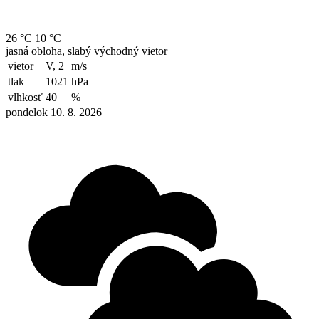
26 °C
10 °C
jasná obloha, slabý východný vietor
vietor
V, 2
m/s
tlak
1021
hPa
vlhkosť
40
%
pondelok 10. 8. 2026