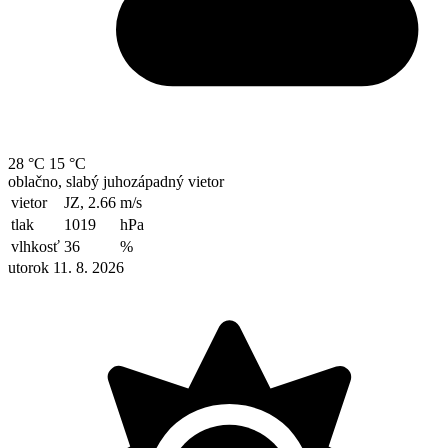
28 °C
15 °C
oblačno, slabý juhozápadný vietor
vietor
JZ, 2.66
m/s
tlak
1019
hPa
vlhkosť
36
%
utorok 11. 8. 2026