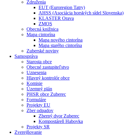
Združenia
EUT (Euroregion Tatry)
AHSS (Asociácia horských sídel Slovenska)
KLASTER Orava
ZMOS
Obecná knižnica
Mapa cintorína
Mapa nového cintorína
Mapa starého cintorína
Zuberské noviny
Samospráva
Starosta obce
Obecné zastupiteľstvo
Uznesenia
Hlavný kontrolór obce
Komisie
Územný plán
PHSR obce Zuberec
Formuláre
Projekty EU
Zber odpadov
Zberný dvor Zuberec
Kompostáreň Habovka
Projekty SR
Zverejňovanie