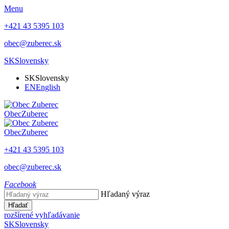
Menu
+421 43 5395 103
obec@zuberec.sk
SK
Slovensky
SK
Slovensky
EN
English
Obec
Zuberec
Obec
Zuberec
+421 43 5395 103
obec@zuberec.sk
Facebook
Hľadaný výraz
Hľadať
rozšírené vyhľadávanie
SK
Slovensky