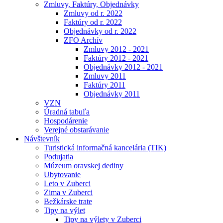
Zmluvy, Faktúry, Objednávky
Zmluvy od r. 2022
Faktúry od r. 2022
Objednávky od r. 2022
ZFO Archív
Zmluvy 2012 - 2021
Faktúry 2012 - 2021
Objednávky 2012 - 2021
Zmluvy 2011
Faktúry 2011
Objednávky 2011
VZN
Úradná tabuľa
Hospodárenie
Verejné obstarávanie
Návštevník
Turistická informačná kancelária (TIK)
Podujatia
Múzeum oravskej dediny
Ubytovanie
Leto v Zuberci
Zima v Zuberci
Bežkárske trate
Tipy na výlet
Tipy na výlety v Zuberci