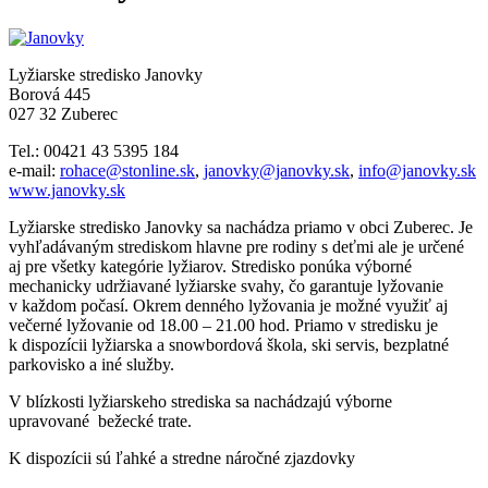
Lyžiarske stredisko Janovky
Borová 445
027 32 Zuberec
Tel.: 00421 43 5395 184
e-mail:
rohace@stonline.sk
,
janovky@janovky.sk
,
info@janovky.sk
www.janovky.sk
Lyžiarske stredisko Janovky sa nachádza priamo v obci Zuberec. Je
vyhľadávaným strediskom hlavne pre rodiny s deťmi ale je určené
aj pre všetky kategórie lyžiarov. Stredisko ponúka výborné
mechanicky udržiavané lyžiarske svahy, čo garantuje lyžovanie
v každom počasí. Okrem denného lyžovania je možné využiť aj
večerné lyžovanie od 18.00 – 21.00 hod. Priamo v stredisku je
k dispozícii lyžiarska a snowbordová škola, ski servis, bezplatné
parkovisko a iné služby.
V blízkosti lyžiarskeho strediska sa nachádzajú výborne
upravované bežecké trate.
K dispozícii sú ľahké a stredne náročné zjazdovky