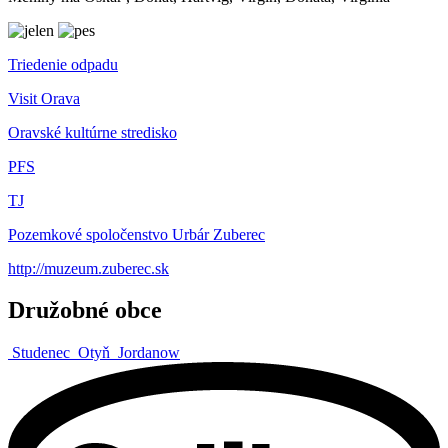
Triedenie odpadu
Visit Orava
Oravské kultúrne stredisko
PFS
TJ
Pozemkové spoločenstvo Urbár Zuberec
http://muzeum.zuberec.sk
Družobné obce
Studenec
Otyň
Jordanow