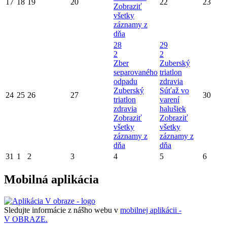
17
18
19
20
22
23
Zobraziť
všetky
záznamy z
dňa
28
29
2
2
Zber
Zuberský
separovaného
triatlon
odpadu
zdravia
Zuberský
Súťaž vo
24
25
26
27
30
triatlon
varení
zdravia
halušiek
Zobraziť
Zobraziť
všetky
všetky
záznamy z
záznamy z
dňa
dňa
31
1
2
3
4
5
6
Mobilná aplikácia
Sledujte informácie z nášho webu v
mobilnej aplikácii -
V OBRAZE.