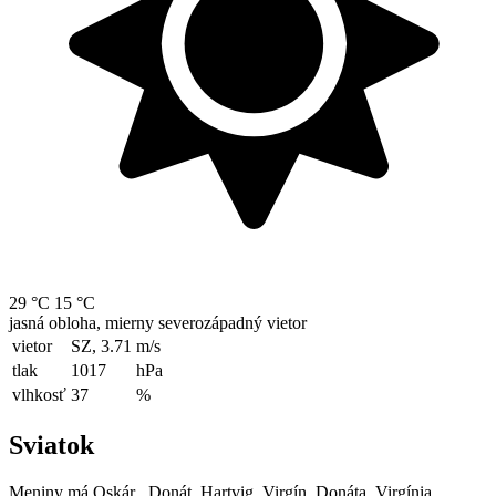
29 °C
15 °C
jasná obloha, mierny severozápadný vietor
vietor
SZ, 3.71
m/s
tlak
1017
hPa
vlhkosť
37
%
Sviatok
Meniny má
Oskár
, Donát, Hartvig, Virgín, Donáta, Virgínia