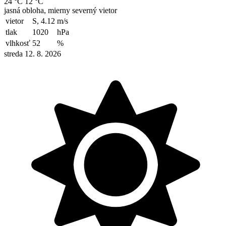
24 °C
12 °C
jasná obloha, mierny severný vietor
vietor
S, 4.12
m/s
tlak
1020
hPa
vlhkosť
52
%
streda 12. 8. 2026