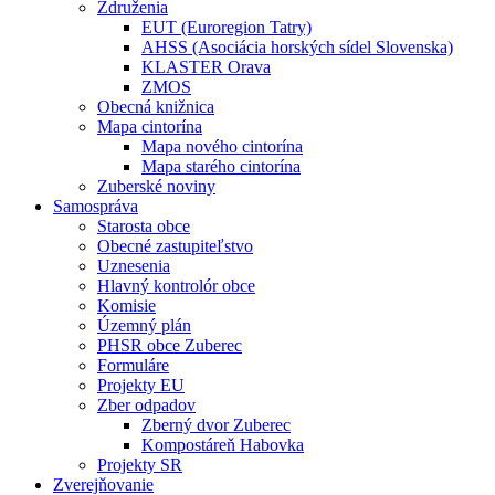
Združenia
EUT (Euroregion Tatry)
AHSS (Asociácia horských sídel Slovenska)
KLASTER Orava
ZMOS
Obecná knižnica
Mapa cintorína
Mapa nového cintorína
Mapa starého cintorína
Zuberské noviny
Samospráva
Starosta obce
Obecné zastupiteľstvo
Uznesenia
Hlavný kontrolór obce
Komisie
Územný plán
PHSR obce Zuberec
Formuláre
Projekty EU
Zber odpadov
Zberný dvor Zuberec
Kompostáreň Habovka
Projekty SR
Zverejňovanie