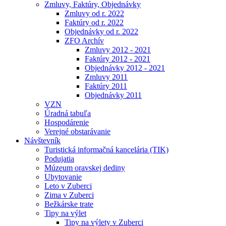
Zmluvy, Faktúry, Objednávky
Zmluvy od r. 2022
Faktúry od r. 2022
Objednávky od r. 2022
ZFO Archív
Zmluvy 2012 - 2021
Faktúry 2012 - 2021
Objednávky 2012 - 2021
Zmluvy 2011
Faktúry 2011
Objednávky 2011
VZN
Úradná tabuľa
Hospodárenie
Verejné obstarávanie
Návštevník
Turistická informačná kancelária (TIK)
Podujatia
Múzeum oravskej dediny
Ubytovanie
Leto v Zuberci
Zima v Zuberci
Bežkárske trate
Tipy na výlet
Tipy na výlety v Zuberci