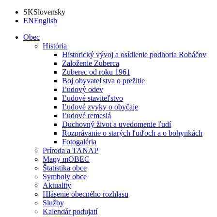
SK
Slovensky
EN
English
Obec
História
Historický vývoj a osídlenie podhoria Roháčov
Založenie Zuberca
Zuberec od roku 1961
Boj obyvateľstva o prežitie
Ľudový odev
Ľudové staviteľstvo
Ľudové zvyky o obyčaje
Ľudové remeslá
Duchovný život a uvedomenie ľudí
Rozprávanie o starých ľuďoch a o bohynkách
Fotogaléria
Príroda a TANAP
Mapy mOBEC
Štatistika obce
Symboly obce
Aktuality
Hlásenie obecného rozhlasu
Služby
Kalendár podujatí