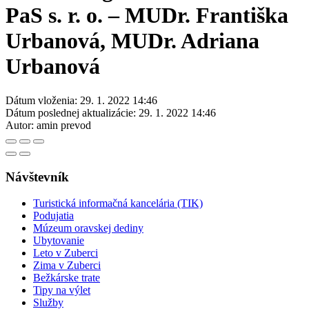
PaS s. r. o. – MUDr. Františka
Urbanová, MUDr. Adriana
Urbanová
Dátum vloženia:
29. 1. 2022 14:46
Dátum poslednej aktualizácie:
29. 1. 2022 14:46
Autor:
amin prevod
Návštevník
Turistická informačná kancelária (TIK)
Podujatia
Múzeum oravskej dediny
Ubytovanie
Leto v Zuberci
Zima v Zuberci
Bežkárske trate
Tipy na výlet
Služby