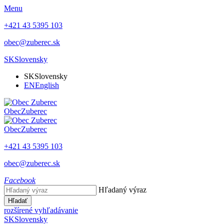
Menu
+421 43 5395 103
obec@zuberec.sk
SK
Slovensky
SK
Slovensky
EN
English
Obec
Zuberec
Obec
Zuberec
+421 43 5395 103
obec@zuberec.sk
Facebook
Hľadaný výraz
Hľadať
rozšírené vyhľadávanie
SK
Slovensky