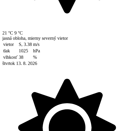
21 °C
9 °C
jasná obloha, mierny severný vietor
vietor
S, 3.38
m/s
tlak
1025
hPa
vlhkosť
38
%
štvrtok 13. 8. 2026