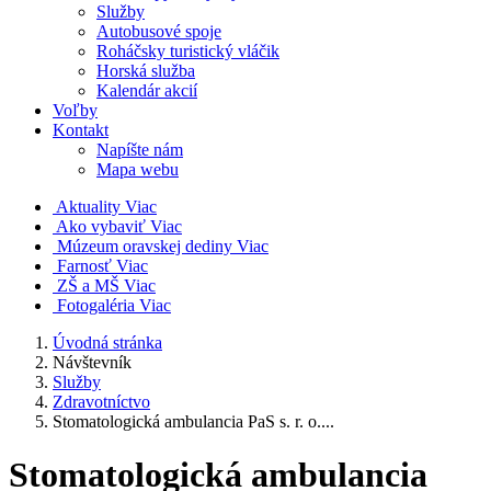
Služby
Autobusové spoje
Roháčsky turistický vláčik
Horská služba
Kalendár akcií
Voľby
Kontakt
Napíšte nám
Mapa webu
Aktuality
Viac
Ako vybaviť
Viac
Múzeum oravskej dediny
Viac
Farnosť
Viac
ZŠ a MŠ
Viac
Fotogaléria
Viac
Úvodná stránka
Návštevník
Služby
Zdravotníctvo
Stomatologická ambulancia PaS s. r. o....
Stomatologická ambulancia