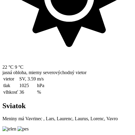
22 °C
9 °C
jasná obloha, mierny severovýchodný vietor
vietor
SV, 3.59
m/s
tlak
1025
hPa
vlhkosť
36
%
Sviatok
Meniny má
Vavrinec
, Lars, Laurenc, Laurus, Lorenc, Vavro