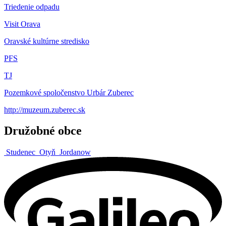
Triedenie odpadu
Visit Orava
Oravské kultúrne stredisko
PFS
TJ
Pozemkové spoločenstvo Urbár Zuberec
http://muzeum.zuberec.sk
Družobné obce
Studenec
Otyň
Jordanow