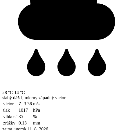
28 °C
14 °C
slabý dážď, mierny západný vietor
vietor
Z, 3.36
m/s
tlak
1017
hPa
vlhkosť
35
%
zrážky
0.13
mm
zajtra, utorok 11. 8. 2026