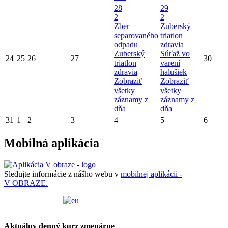
28
29
2
2
Zber
Zuberský
separovaného
triatlon
odpadu
zdravia
Zuberský
Súťaž vo
24
25
26
27
30
triatlon
varení
zdravia
halušiek
Zobraziť
Zobraziť
všetky
všetky
záznamy z
záznamy z
dňa
dňa
31
1
2
3
4
5
6
Mobilná aplikácia
Sledujte informácie z nášho webu v
mobilnej aplikácii -
V OBRAZE.
Aktuálny denný kurz zmenárne