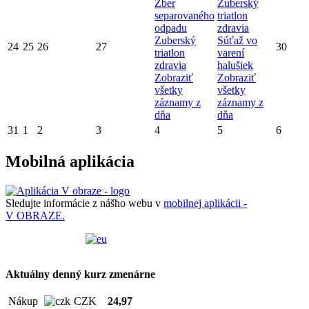
Zber
Zuberský
separovaného
triatlon
odpadu
zdravia
Zuberský
Súťaž vo
24
25
26
27
30
triatlon
varení
zdravia
halušiek
Zobraziť
Zobraziť
všetky
všetky
záznamy z
záznamy z
dňa
dňa
31
1
2
3
4
5
6
Mobilná aplikácia
Sledujte informácie z nášho webu v
mobilnej aplikácii -
V OBRAZE.
Aktuálny denný kurz zmenárne
Nákup
CZK
24,97