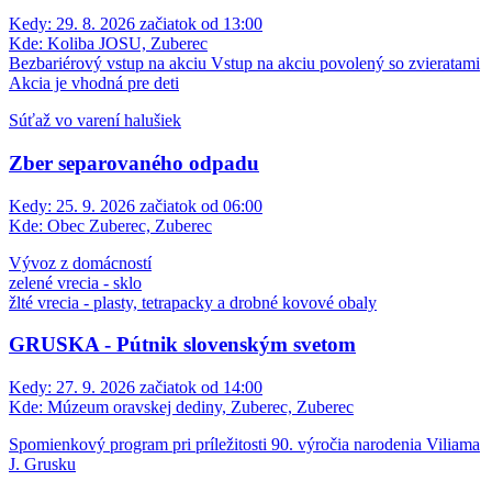
Kedy:
29. 8. 2026 začiatok od 13:00
Kde:
Koliba JOSU, Zuberec
Bezbariérový vstup na akciu
Vstup na akciu povolený so zvieratami
Akcia je vhodná pre deti
Súťaž vo varení halušiek
Zber separovaného odpadu
Kedy:
25. 9. 2026 začiatok od 06:00
Kde:
Obec Zuberec, Zuberec
Vývoz z domácností
zelené vrecia - sklo
žlté vrecia - plasty, tetrapacky a drobné kovové obaly
GRUSKA - Pútnik slovenským svetom
Kedy:
27. 9. 2026 začiatok od 14:00
Kde:
Múzeum oravskej dediny, Zuberec, Zuberec
Spomienkový program pri príležitosti 90. výročia narodenia Viliama
J. Grusku