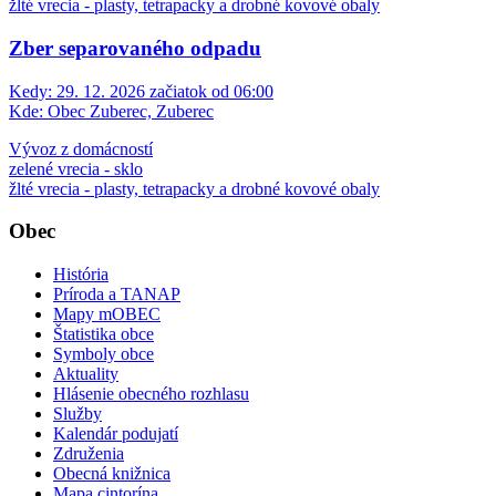
žlté vrecia - plasty, tetrapacky a drobné kovové obaly
Zber separovaného odpadu
Kedy:
29. 12. 2026 začiatok od 06:00
Kde:
Obec Zuberec, Zuberec
Vývoz z domácností
zelené vrecia - sklo
žlté vrecia - plasty, tetrapacky a drobné kovové obaly
Obec
História
Príroda a TANAP
Mapy mOBEC
Štatistika obce
Symboly obce
Aktuality
Hlásenie obecného rozhlasu
Služby
Kalendár podujatí
Združenia
Obecná knižnica
Mapa cintorína