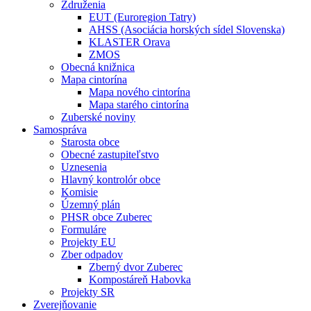
Združenia
EUT (Euroregion Tatry)
AHSS (Asociácia horských sídel Slovenska)
KLASTER Orava
ZMOS
Obecná knižnica
Mapa cintorína
Mapa nového cintorína
Mapa starého cintorína
Zuberské noviny
Samospráva
Starosta obce
Obecné zastupiteľstvo
Uznesenia
Hlavný kontrolór obce
Komisie
Územný plán
PHSR obce Zuberec
Formuláre
Projekty EU
Zber odpadov
Zberný dvor Zuberec
Kompostáreň Habovka
Projekty SR
Zverejňovanie