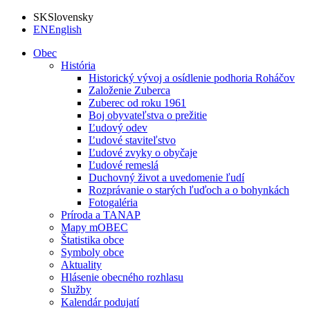
SK
Slovensky
EN
English
Obec
História
Historický vývoj a osídlenie podhoria Roháčov
Založenie Zuberca
Zuberec od roku 1961
Boj obyvateľstva o prežitie
Ľudový odev
Ľudové staviteľstvo
Ľudové zvyky o obyčaje
Ľudové remeslá
Duchovný život a uvedomenie ľudí
Rozprávanie o starých ľuďoch a o bohynkách
Fotogaléria
Príroda a TANAP
Mapy mOBEC
Štatistika obce
Symboly obce
Aktuality
Hlásenie obecného rozhlasu
Služby
Kalendár podujatí