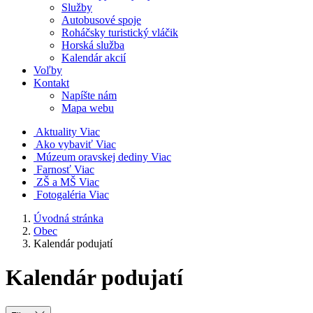
Služby
Autobusové spoje
Roháčsky turistický vláčik
Horská služba
Kalendár akcií
Voľby
Kontakt
Napíšte nám
Mapa webu
Aktuality
Viac
Ako vybaviť
Viac
Múzeum oravskej dediny
Viac
Farnosť
Viac
ZŠ a MŠ
Viac
Fotogaléria
Viac
Úvodná stránka
Obec
Kalendár podujatí
Kalendár podujatí