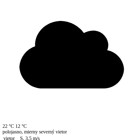
22 °C
12 °C
polojasno, mierny severný vietor
vietor
S, 3.5
m/s