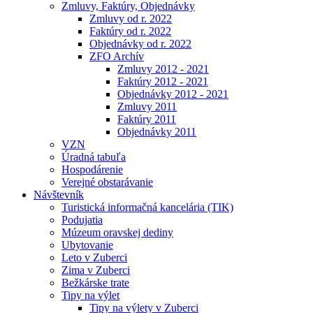
Zmluvy, Faktúry, Objednávky
Zmluvy od r. 2022
Faktúry od r. 2022
Objednávky od r. 2022
ZFO Archív
Zmluvy 2012 - 2021
Faktúry 2012 - 2021
Objednávky 2012 - 2021
Zmluvy 2011
Faktúry 2011
Objednávky 2011
VZN
Úradná tabuľa
Hospodárenie
Verejné obstarávanie
Návštevník
Turistická informačná kancelária (TIK)
Podujatia
Múzeum oravskej dediny
Ubytovanie
Leto v Zuberci
Zima v Zuberci
Bežkárske trate
Tipy na výlet
Tipy na výlety v Zuberci