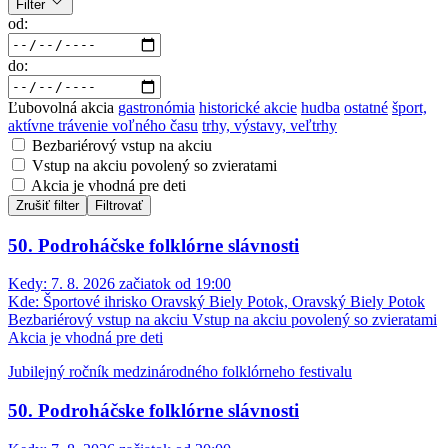
Filter
od:
do:
Ľubovolná akcia
gastronómia
historické akcie
hudba
ostatné
šport,
aktívne trávenie voľného času
trhy, výstavy, veľtrhy
Bezbariérový vstup na akciu
Vstup na akciu povolený so zvieratami
Akcia je vhodná pre deti
Zrušiť filter
Filtrovať
50. Podroháčske folklórne slávnosti
Kedy:
7. 8. 2026 začiatok od 19:00
Kde:
Športové ihrisko Oravský Biely Potok, Oravský Biely Potok
Bezbariérový vstup na akciu
Vstup na akciu povolený so zvieratami
Akcia je vhodná pre deti
Jubilejný ročník medzinárodného folklórneho festivalu
50. Podroháčske folklórne slávnosti