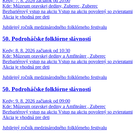
Kedy:
7. 8. 2026 začiatok od 20:00
Kde:
Múzeum oravskej dediny, Zuberec, Zuberec
Bezbariérový vstup na akciu
Vstup na akciu povolený so zvieratami
Akcia je vhodná pre deti
Jubilejný ročník medzinárodného folklórneho festivalu
50. Podroháčske folklórne slávnosti
Kedy:
8. 8. 2026 začiatok od 10:30
Kde:
Múzeum oravskej dediny a Amfiteáter , Zuberec
Bezbariérový vstup na akciu
Vstup na akciu povolený so zvieratami
Akcia je vhodná pre deti
Jubilejný ročník medzinárodného folklórneho festivalu
50. Podroháčske folklórne slávnosti
Kedy:
9. 8. 2026 začiatok od 09:00
Kde:
Múzeum oravskej dediny a Amfiteáter , Zuberec
Bezbariérový vstup na akciu
Vstup na akciu povolený so zvieratami
Akcia je vhodná pre deti
Jubilejný ročník medzinárodného folklórneho festivalu