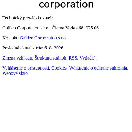
Technický prevádzkovateľ:
Galileo Corporation s.r.o., Čierna Voda 468, 925 06
Kontakt:
Galileo Corporation s.r.o.
Posledná aktualizácia: 6. 8. 2026
Zmena vzhľadu
,
Štruktúra stránok
,
RSS
,
Vytlačiť
Vyhlásenie o prístupnosti
,
Cookies
,
Vyhlásenie o ochrane súkromia
,
Webové sídlo