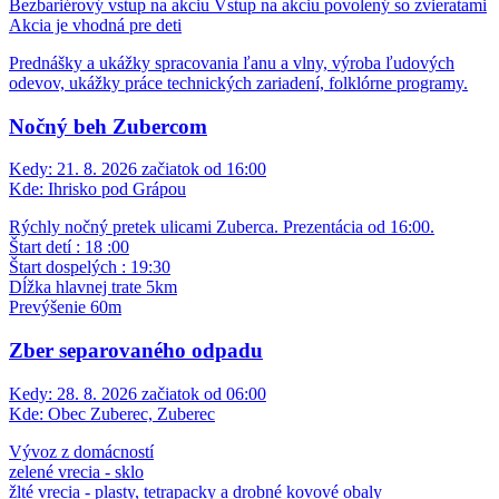
Bezbariérový vstup na akciu
Vstup na akciu povolený so zvieratami
Akcia je vhodná pre deti
Prednášky a ukážky spracovania ľanu a vlny, výroba ľudových
odevov, ukážky práce technických zariadení, folklórne programy.
Nočný beh Zubercom
Kedy:
21. 8. 2026 začiatok od 16:00
Kde:
Ihrisko pod Grápou
Rýchly nočný pretek ulicami Zuberca. Prezentácia od 16:00.
Štart detí : 18 :00
Štart dospelých : 19:30
Dĺžka hlavnej trate 5km
Prevýšenie 60m
Zber separovaného odpadu
Kedy:
28. 8. 2026 začiatok od 06:00
Kde:
Obec Zuberec, Zuberec
Vývoz z domácností
zelené vrecia - sklo
žlté vrecia - plasty, tetrapacky a drobné kovové obaly