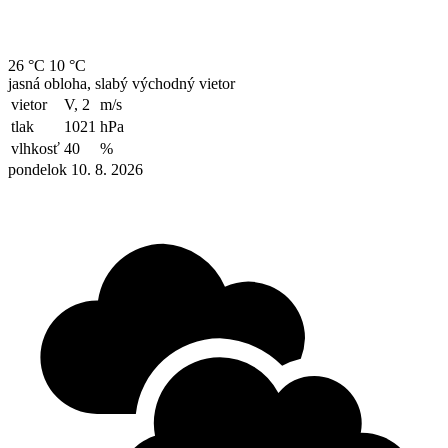
26 °C
10 °C
jasná obloha, slabý východný vietor
vietor
V, 2
m/s
tlak
1021
hPa
vlhkosť
40
%
pondelok 10. 8. 2026