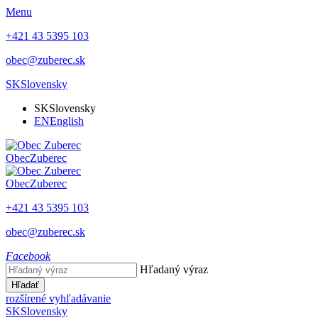
Menu
+421 43 5395 103
obec@zuberec.sk
SK
Slovensky
SK
Slovensky
EN
English
Obec
Zuberec
Obec
Zuberec
+421 43 5395 103
obec@zuberec.sk
Facebook
Hľadaný výraz
Hľadať
rozšírené vyhľadávanie
SK
Slovensky