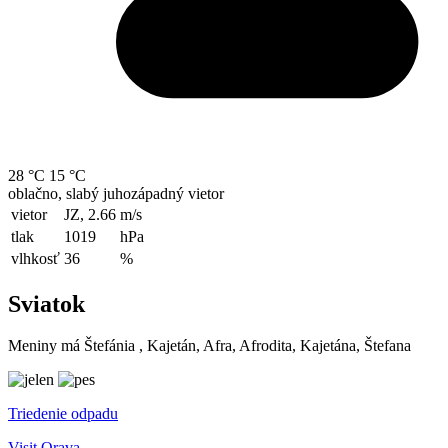
28 °C
15 °C
oblačno, slabý juhozápadný vietor
vietor
JZ, 2.66
m/s
tlak
1019
hPa
vlhkosť
36
%
Sviatok
Meniny má
Štefánia
, Kajetán, Afra, Afrodita, Kajetána, Štefana
Triedenie odpadu
Visit Orava