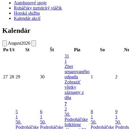
Autobusové spoje
Roháčsky turistický vláčik
Horská služba
Kalendár akcií
Kalendár
August
2026
Po
Ut
St
Št
Pia
So
N
31
1
Zber
separovaného
27
28
29
30
odpadu
1
2
Zobraziť
všetky
záznamy z
dňa
7
2
5
6
8
9
50.
1
1
1
1
Podroháčske
50.
50.
50.
50.
folklórne
Podroháčske
Podroháčske
Podroháčske
Podroh