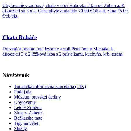
Ubytovanie v zrubovej chate v obci Habovka 2 km od Zuberca. K
dispozícii sú 3 x 2. Cena ubytovania leto 70.00 €/objekt, zima 75.00
€/objekt.
Chata Roháče
Drevenica priamo pod lesom v areáli Penziónu u Michala. K
dispozícii 3 x 2 lôžková izba s 2 prístelkami, kuchyňa, krb, terasa.
Návštevník
Turistická informačná kancelária (TIK)
Podujatia
Múzeum oravskej dediny
Ubytovanie
Leto v Zuberci
Zima v Zuberci
Bežkárske trate
Tipy na výlet
Služby