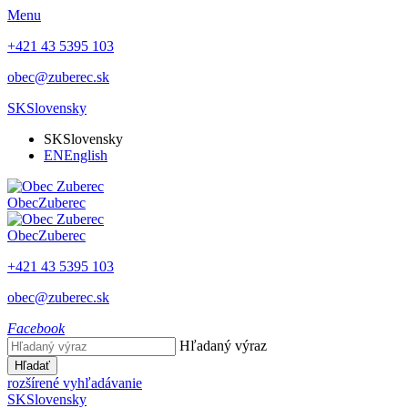
Menu
+421 43 5395 103
obec@zuberec.sk
SK
Slovensky
SK
Slovensky
EN
English
Obec
Zuberec
Obec
Zuberec
+421 43 5395 103
obec@zuberec.sk
Facebook
Hľadaný výraz
Hľadať
rozšírené vyhľadávanie
SK
Slovensky