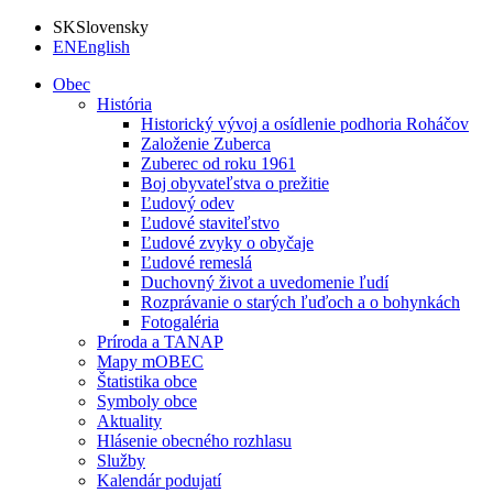
SK
Slovensky
EN
English
Obec
História
Historický vývoj a osídlenie podhoria Roháčov
Založenie Zuberca
Zuberec od roku 1961
Boj obyvateľstva o prežitie
Ľudový odev
Ľudové staviteľstvo
Ľudové zvyky o obyčaje
Ľudové remeslá
Duchovný život a uvedomenie ľudí
Rozprávanie o starých ľuďoch a o bohynkách
Fotogaléria
Príroda a TANAP
Mapy mOBEC
Štatistika obce
Symboly obce
Aktuality
Hlásenie obecného rozhlasu
Služby
Kalendár podujatí