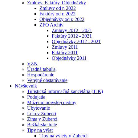
Zmluvy, Faktúry, Objednávky
Zmluvy od r. 2022
Faktúry od r. 2022
Objednávky od r. 2022
ZFO Archív
Zmluvy 2012 - 2021
Faktúry 2012 - 2021
Objednávky 2012 - 2021
Zmluvy 2011
Faktúry 2011
Objednávky 2011
VZN
Úradná tabuľa
Hospodárenie
Verejné obstarávanie
Návštevník
Turistická informačná kancelária (TIK)
Podujatia
Múzeum oravskej dediny
Ubytovanie
Leto v Zuberci
Zima v Zuberci
Bežkárske trate
Tipy na výlet
Tipy na výlety v Zuberci