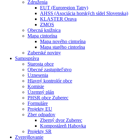
Združenia
EUT (Euroregion Tatry)
AHSS (Asociácia horských sídel Slovenska)
KLASTER Orava
ZMOS
Obecná knižnica
Mapa cintorína
Mapa nového cintorína
Mapa starého cintorína
Zuberské noviny
Samospráva
Starosta obce
Obecné zastupiteľstvo
Uznesenia
Hlavný kontrolór obce
Komisie
Územný plán
PHSR obce Zuberec
Formuláre
Projekty EU
Zber odpadov
Zberný dvor Zuberec
Kompostáreň Habovka
Projekty SR
Zverejňovanie