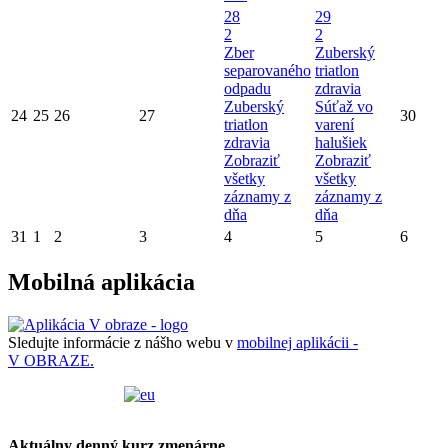
28
29
2
2
Zber
Zuberský
separovaného
triatlon
odpadu
zdravia
Zuberský
Súťaž vo
24
25
26
27
30
triatlon
varení
zdravia
halušiek
Zobraziť
Zobraziť
všetky
všetky
záznamy z
záznamy z
dňa
dňa
31
1
2
3
4
5
6
Mobilná aplikácia
Sledujte informácie z nášho webu v
mobilnej aplikácii -
V OBRAZE.
Aktuálny denný kurz zmenárne