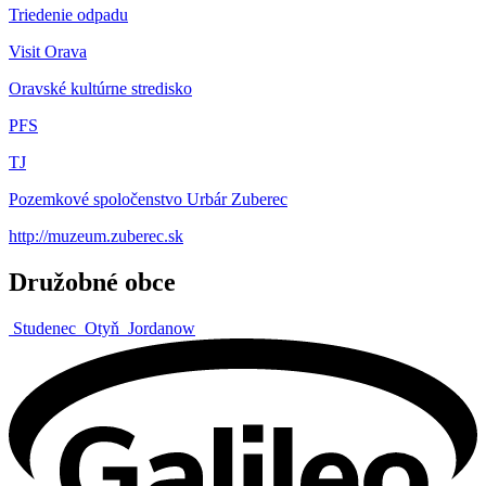
Triedenie odpadu
Visit Orava
Oravské kultúrne stredisko
PFS
TJ
Pozemkové spoločenstvo Urbár Zuberec
http://muzeum.zuberec.sk
Družobné obce
Studenec
Otyň
Jordanow