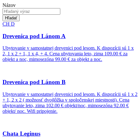
Názov
Hľadať
CH
D
Drevenica pod Lánom A
Ubytovanie v samostatnej drevenici pod lesom. K dispozícii sú 1 x
2, 1 x 2 + 1, 1 x 4, + 4. Cena ubytovania leto, zima 109.00 € za
objekt a noc, mimosezóna 99.00 € za objekt a noc.
Drevenica pod Lánom B
Ubytovanie v samostatnej drevenici pod lesom. K dispozícii sú 1 x 2
+ 1, 2 x 2 ( možnosť dvojlôžka v spoločenskej miestnosti). Cena
ubytovanie leto, zima 102.00 € objekt/noc, mimosezóna 92.00 €
objekt/ noc. Wifi pripojenie.
Chata Leginus