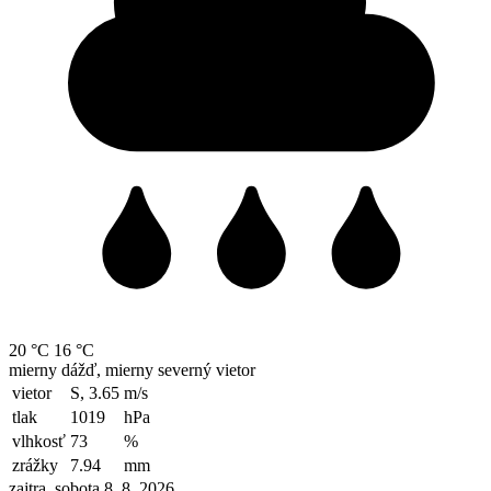
20 °C
16 °C
mierny dážď, mierny severný vietor
vietor
S, 3.65
m/s
tlak
1019
hPa
vlhkosť
73
%
zrážky
7.94
mm
zajtra, sobota 8. 8. 2026