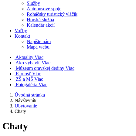
Služby
Autobusové spoje
Roháčsky turistický vláčik
Horská služba
Kalendár akcií
Voľby
Kontakt
Napíšte nám
Mapa webu
Aktuality
Viac
Ako vybaviť
Viac
Múzeum oravskej dediny
Viac
Farnosť
Viac
ZŠ a MŠ
Viac
Fotogaléria
Viac
Úvodná stránka
Návštevník
Ubytovanie
Chaty
Chaty