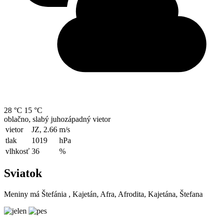
28 °C
15 °C
oblačno, slabý juhozápadný vietor
vietor
JZ, 2.66
m/s
tlak
1019
hPa
vlhkosť
36
%
Sviatok
Meniny má
Štefánia
, Kajetán, Afra, Afrodita, Kajetána, Štefana