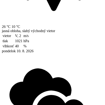
26 °C
10 °C
jasná obloha, slabý východný vietor
vietor
V, 2
m/s
tlak
1021
hPa
vlhkosť
40
%
pondelok 10. 8. 2026