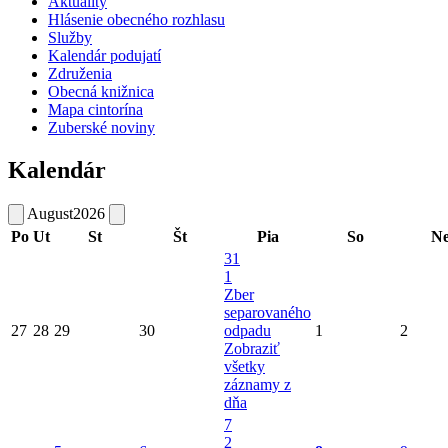
Aktuality
Hlásenie obecného rozhlasu
Služby
Kalendár podujatí
Združenia
Obecná knižnica
Mapa cintorína
Zuberské noviny
Kalendár
August
2026
Po
Ut
St
Št
Pia
So
N
31
1
Zber
separovaného
27
28
29
30
odpadu
1
2
Zobraziť
všetky
záznamy z
dňa
7
2