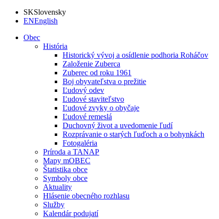
SK
Slovensky
EN
English
Obec
História
Historický vývoj a osídlenie podhoria Roháčov
Založenie Zuberca
Zuberec od roku 1961
Boj obyvateľstva o prežitie
Ľudový odev
Ľudové staviteľstvo
Ľudové zvyky o obyčaje
Ľudové remeslá
Duchovný život a uvedomenie ľudí
Rozprávanie o starých ľuďoch a o bohynkách
Fotogaléria
Príroda a TANAP
Mapy mOBEC
Štatistika obce
Symboly obce
Aktuality
Hlásenie obecného rozhlasu
Služby
Kalendár podujatí