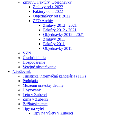
Zmluvy, Faktúry, Objednávky
Zmluvy od r. 2022
Faktúry od r. 2022
Objednávky od r. 2022
ZFO Archív
Zmluvy 2012 - 2021
Faktúry 2012 - 2021
Objednávky 2012 - 2021
Zmluvy 2011
Faktúry 2011
Objednávky 2011
VZN
Úradná tabuľa
Hospodárenie
Verejné obstarávanie
Návštevník
Turistická informačná kancelária (TIK)
Podujatia
Múzeum oravskej dediny
Ubytovanie
Leto v Zuberci
Zima v Zuberci
Bežkárske trate
Tipy na výlet
Tipy na výlety v Zuberci