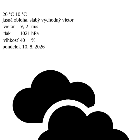
26 °C
10 °C
jasná obloha, slabý východný vietor
vietor
V, 2
m/s
tlak
1021
hPa
vlhkosť
40
%
pondelok 10. 8. 2026