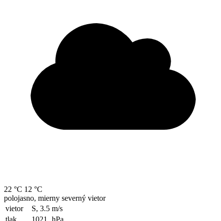
22 °C
12 °C
polojasno, mierny severný vietor
vietor
S, 3.5
m/s
tlak
1021
hPa