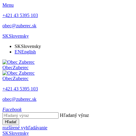
Menu
+421 43 5395 103
obec@zuberec.sk
SK
Slovensky
SK
Slovensky
EN
English
Obec
Zuberec
Obec
Zuberec
+421 43 5395 103
obec@zuberec.sk
Facebook
Hľadaný výraz
Hľadať
rozšírené vyhľadávanie
SK
Slovensky