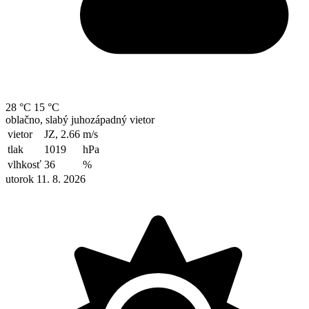
28 °C
15 °C
oblačno, slabý juhozápadný vietor
vietor
JZ, 2.66
m/s
tlak
1019
hPa
vlhkosť
36
%
utorok 11. 8. 2026