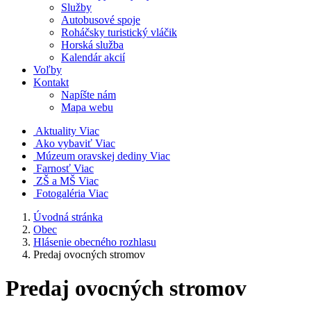
Služby
Autobusové spoje
Roháčsky turistický vláčik
Horská služba
Kalendár akcií
Voľby
Kontakt
Napíšte nám
Mapa webu
Aktuality
Viac
Ako vybaviť
Viac
Múzeum oravskej dediny
Viac
Farnosť
Viac
ZŠ a MŠ
Viac
Fotogaléria
Viac
Úvodná stránka
Obec
Hlásenie obecného rozhlasu
Predaj ovocných stromov
Predaj ovocných stromov