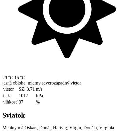
29 °C
15 °C
jasná obloha, mierny severozápadný vietor
vietor
SZ, 3.71
m/s
tlak
1017
hPa
vlhkosť
37
%
Sviatok
Meniny má
Oskár
, Donát, Hartvig, Virgín, Donáta, Virgínia