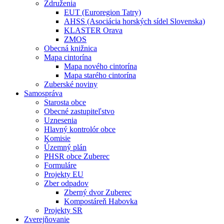
Združenia
EUT (Euroregion Tatry)
AHSS (Asociácia horských sídel Slovenska)
KLASTER Orava
ZMOS
Obecná knižnica
Mapa cintorína
Mapa nového cintorína
Mapa starého cintorína
Zuberské noviny
Samospráva
Starosta obce
Obecné zastupiteľstvo
Uznesenia
Hlavný kontrolór obce
Komisie
Územný plán
PHSR obce Zuberec
Formuláre
Projekty EU
Zber odpadov
Zberný dvor Zuberec
Kompostáreň Habovka
Projekty SR
Zverejňovanie