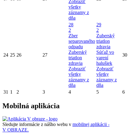
Zobraziť
všetky
záznamy z
dňa
28
29
2
2
Zber
Zuberský
separovaného
triatlon
odpadu
zdravia
Zuberský
Súťaž vo
24
25
26
27
30
triatlon
varení
zdravia
halušiek
Zobraziť
Zobraziť
všetky
všetky
záznamy z
záznamy z
dňa
dňa
31
1
2
3
4
5
6
Mobilná aplikácia
Sledujte informácie z nášho webu v
mobilnej aplikácii -
V OBRAZE.