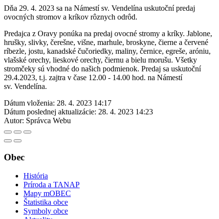
Dňa 29. 4. 2023 sa na Námestí sv. Vendelína uskutoční predaj
ovocných stromov a kríkov rôznych odrôd.
Predajca z Oravy ponúka na predaj ovocné stromy a kríky. Jablone,
hrušky, slivky, čerešne, višne, marhule, broskyne, čierne a červené
ríbezle, jostu, kanadské čučoriedky, maliny, černice, egreše, aróniu,
vlašské orechy, lieskové orechy, čiernu a bielu morušu. Všetky
stromčeky sú vhodné do našich podmienok. Predaj sa uskutoční
29.4.2023, t.j. zajtra v čase 12.00 - 14.00 hod. na Námestí
sv. Vendelína.
Dátum vloženia:
28. 4. 2023 14:17
Dátum poslednej aktualizácie:
28. 4. 2023 14:23
Autor:
Správca Webu
Obec
História
Príroda a TANAP
Mapy mOBEC
Štatistika obce
Symboly obce