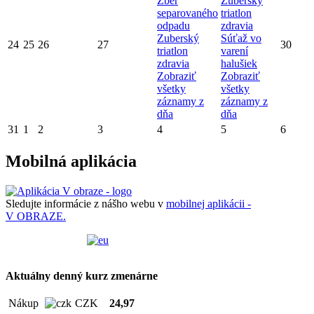
Zber
Zuberský
separovaného
triatlon
odpadu
zdravia
Zuberský
Súťaž vo
24
25
26
27
30
triatlon
varení
zdravia
halušiek
Zobraziť
Zobraziť
všetky
všetky
záznamy z
záznamy z
dňa
dňa
31
1
2
3
4
5
6
Mobilná aplikácia
Sledujte informácie z nášho webu v
mobilnej aplikácii -
V OBRAZE.
Aktuálny denný kurz zmenárne
Nákup
CZK
24,97