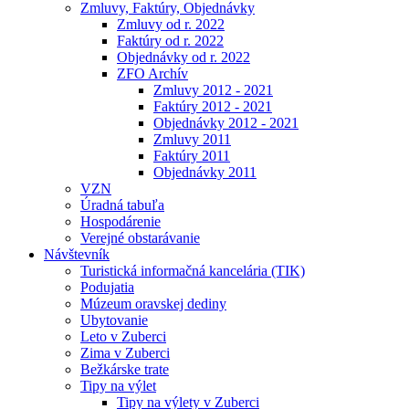
Zmluvy, Faktúry, Objednávky
Zmluvy od r. 2022
Faktúry od r. 2022
Objednávky od r. 2022
ZFO Archív
Zmluvy 2012 - 2021
Faktúry 2012 - 2021
Objednávky 2012 - 2021
Zmluvy 2011
Faktúry 2011
Objednávky 2011
VZN
Úradná tabuľa
Hospodárenie
Verejné obstarávanie
Návštevník
Turistická informačná kancelária (TIK)
Podujatia
Múzeum oravskej dediny
Ubytovanie
Leto v Zuberci
Zima v Zuberci
Bežkárske trate
Tipy na výlet
Tipy na výlety v Zuberci