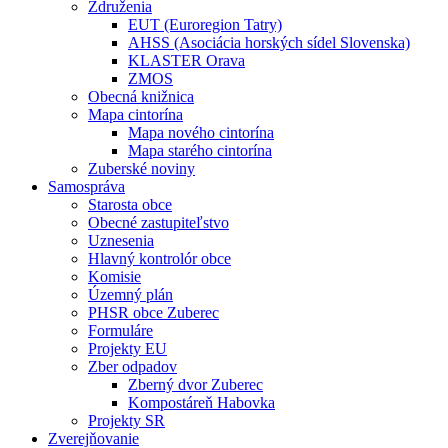
Združenia
EUT (Euroregion Tatry)
AHSS (Asociácia horských sídel Slovenska)
KLASTER Orava
ZMOS
Obecná knižnica
Mapa cintorína
Mapa nového cintorína
Mapa starého cintorína
Zuberské noviny
Samospráva
Starosta obce
Obecné zastupiteľstvo
Uznesenia
Hlavný kontrolór obce
Komisie
Územný plán
PHSR obce Zuberec
Formuláre
Projekty EU
Zber odpadov
Zberný dvor Zuberec
Kompostáreň Habovka
Projekty SR
Zverejňovanie