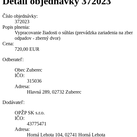
Detail objednávky 372023
Číslo objednávky:
372023
Popis plnenia:
Vypracovanie žiadosti o súhlas (prevádzka zariadenia na zber
odpadov - zberný dvor)
Cena:
720,00 EUR
Odberateľ:
Obec Zuberec
IČO:
315036
Adresa:
Hlavná 289, 02732 Zuberec
Dodávateľ:
OPŽP SK s.r.o.
IČO:
43775471
Adresa:
Horná Lehota 104, 02741 Horná Lehota