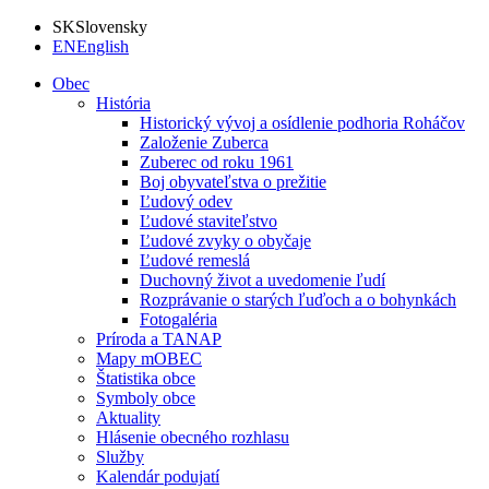
SK
Slovensky
EN
English
Obec
História
Historický vývoj a osídlenie podhoria Roháčov
Založenie Zuberca
Zuberec od roku 1961
Boj obyvateľstva o prežitie
Ľudový odev
Ľudové staviteľstvo
Ľudové zvyky o obyčaje
Ľudové remeslá
Duchovný život a uvedomenie ľudí
Rozprávanie o starých ľuďoch a o bohynkách
Fotogaléria
Príroda a TANAP
Mapy mOBEC
Štatistika obce
Symboly obce
Aktuality
Hlásenie obecného rozhlasu
Služby
Kalendár podujatí