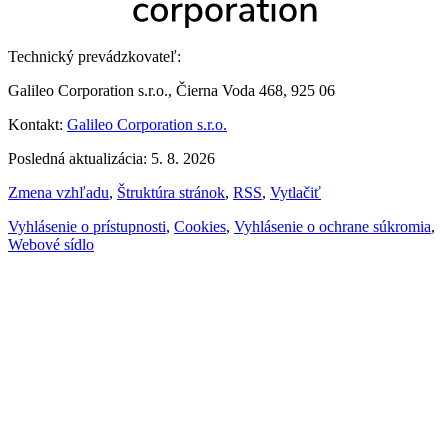
Technický prevádzkovateľ:
Galileo Corporation s.r.o., Čierna Voda 468, 925 06
Kontakt:
Galileo Corporation s.r.o.
Posledná aktualizácia: 5. 8. 2026
Zmena vzhľadu
,
Štruktúra stránok
,
RSS
,
Vytlačiť
Vyhlásenie o prístupnosti
,
Cookies
,
Vyhlásenie o ochrane súkromia
,
Webové sídlo