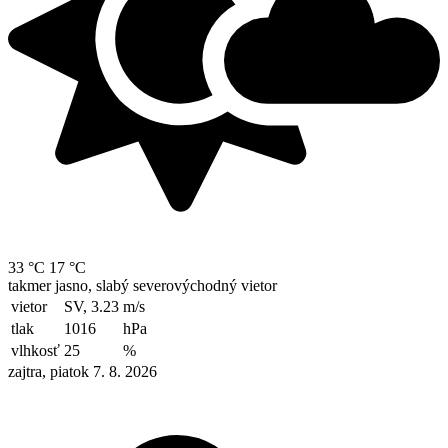
33 °C
17 °C
takmer jasno, slabý severovýchodný vietor
vietor
SV, 3.23
m/s
tlak
1016
hPa
vlhkosť
25
%
zajtra, piatok 7. 8. 2026