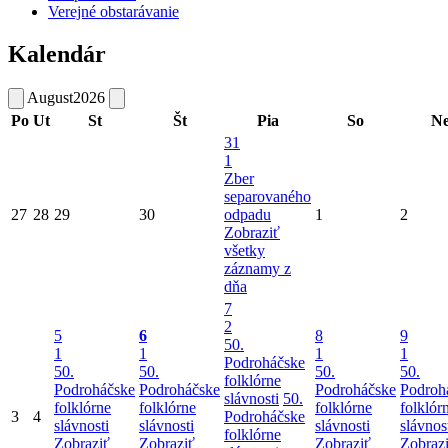
Verejné obstarávanie
Kalendár
August
2026
Po
Ut
St
Št
Pia
So
N
31
1
Zber
separovaného
27
28
29
30
odpadu
1
2
Zobraziť
všetky
záznamy z
dňa
7
2
5
6
8
9
50.
1
1
1
1
Podroháčske
50.
50.
50.
50.
folklórne
Podroháčske
Podroháčske
Podroháčske
Podroh
slávnosti
50.
folklórne
folklórne
folklórne
folklór
3
4
Podroháčske
slávnosti
slávnosti
slávnosti
slávnos
folklórne
Zobraziť
Zobraziť
Zobraziť
Zobraz