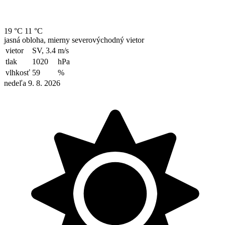
19 °C
11 °C
jasná obloha, mierny severovýchodný vietor
vietor
SV, 3.4
m/s
tlak
1020
hPa
vlhkosť
59
%
nedeľa 9. 8. 2026