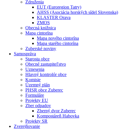
Združenia
EUT (Euroregion Tatry)
AHSS (Asociácia horských sídel Slovenska)
KLASTER Orava
ZMOS
Obecná knižnica
Mapa cintorína
Mapa nového cintorína
Mapa starého cintorína
Zuberské noviny
Samospráva
Starosta obce
Obecné zastupiteľstvo
Uznesenia
Hlavný kontrolór obce
Komisie
Územný plán
PHSR obce Zuberec
Formuláre
Projekty EU
Zber odpadov
Zberný dvor Zuberec
Kompostáreň Habovka
Projekty SR
Zverejňovanie