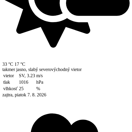
33 °C
17 °C
takmer jasno, slabý severovýchodný vietor
vietor
SV, 3.23
m/s
tlak
1016
hPa
vlhkosť
25
%
zajtra, piatok 7. 8. 2026