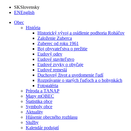
SK
Slovensky
EN
English
Obec
História
Historický vývoj a osídlenie podhoria Roháčov
Založenie Zuberca
Zuberec od roku 1961
Boj obyvateľstva o prežitie
Ľudový odev
Ľudové staviteľstvo
Ľudové zvyky o obyčaje
Ľudové remeslá
Duchovný život a uvedomenie ľudí
Rozprávanie o starých ľuďoch a o bohynkách
Fotogaléria
Príroda a TANAP
Mapy mOBEC
Štatistika obce
Symboly obce
Aktuality
Hlásenie obecného rozhlasu
Služby
Kalendár podujatí