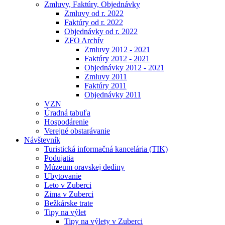
Zmluvy, Faktúry, Objednávky
Zmluvy od r. 2022
Faktúry od r. 2022
Objednávky od r. 2022
ZFO Archív
Zmluvy 2012 - 2021
Faktúry 2012 - 2021
Objednávky 2012 - 2021
Zmluvy 2011
Faktúry 2011
Objednávky 2011
VZN
Úradná tabuľa
Hospodárenie
Verejné obstarávanie
Návštevník
Turistická informačná kancelária (TIK)
Podujatia
Múzeum oravskej dediny
Ubytovanie
Leto v Zuberci
Zima v Zuberci
Bežkárske trate
Tipy na výlet
Tipy na výlety v Zuberci