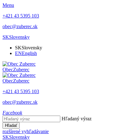
Menu
+421 43 5395 103
obec@zuberec.sk
SK
Slovensky
SK
Slovensky
EN
English
Obec
Zuberec
Obec
Zuberec
+421 43 5395 103
obec@zuberec.sk
Facebook
Hľadaný výraz
Hľadať
rozšírené vyhľadávanie
SK
Slovensky