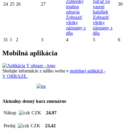
Zuberský
Súťaž vo
24
25
26
27
30
triatlon
varení
zdravia
halušiek
Zobraziť
Zobraziť
všetky
všetky
záznamy z
záznamy z
dňa
dňa
31
1
2
3
4
5
6
Mobilná aplikácia
Sledujte informácie z nášho webu v
mobilnej aplikácii -
V OBRAZE.
Aktuálny denný kurz zmenárne
Nákup
CZK
24,97
Predaj
CZK
23,42