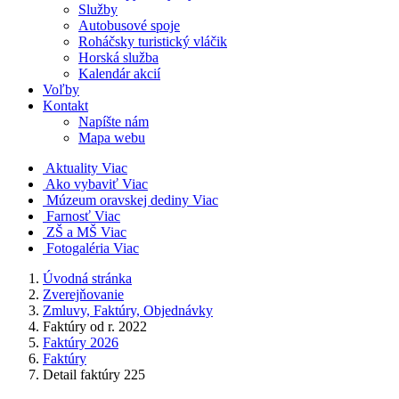
Služby
Autobusové spoje
Roháčsky turistický vláčik
Horská služba
Kalendár akcií
Voľby
Kontakt
Napíšte nám
Mapa webu
Aktuality
Viac
Ako vybaviť
Viac
Múzeum oravskej dediny
Viac
Farnosť
Viac
ZŠ a MŠ
Viac
Fotogaléria
Viac
Úvodná stránka
Zverejňovanie
Zmluvy, Faktúry, Objednávky
Faktúry od r. 2022
Faktúry 2026
Faktúry
Detail faktúry 225