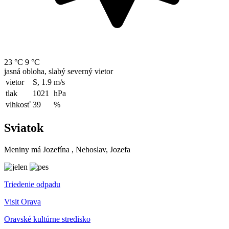
23 °C
9 °C
jasná obloha, slabý severný vietor
vietor
S, 1.9
m/s
tlak
1021
hPa
vlhkosť
39
%
Sviatok
Meniny má
Jozefína
, Nehoslav, Jozefa
Triedenie odpadu
Visit Orava
Oravské kultúrne stredisko