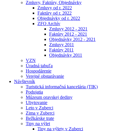
Zmluvy, Faktúry, Objednávky
Zmluvy od r. 2022
Faktúry od r. 2022
Objednávky od r. 2022
ZFO Archív
Zmluvy 2012 - 2021
Faktúry 2012 - 2021
Objednávky 2012 - 2021
Zmluvy 2011
Faktúry 2011
Objednávky 2011
VZN
Úradná tabuľa
Hospodárenie
Verejné obstarávanie
Návštevník
Turistická informačná kancelária (TIK)
Podujatia
Múzeum oravskej dediny
Ubytovanie
Leto v Zuberci
Zima v Zuberci
Bežkárske trate
Tipy na výlet
Tipy na výlety v Zuberci