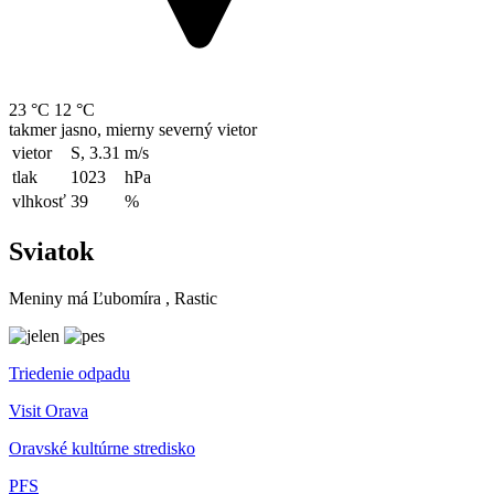
23 °C
12 °C
takmer jasno, mierny severný vietor
vietor
S, 3.31
m/s
tlak
1023
hPa
vlhkosť
39
%
Sviatok
Meniny má
Ľubomíra
, Rastic
Triedenie odpadu
Visit Orava
Oravské kultúrne stredisko
PFS