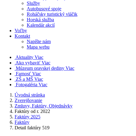
Služby
Autobusové spoje
Roháčsky turistický vláčik
Horská služba
Kalendár akcií
Voľby
Kontakt
Napíšte nám
Mapa webu
Aktuality
Viac
Ako vybaviť
Viac
Múzeum oravskej dediny
Viac
Farnosť
Viac
ZŠ a MŠ
Viac
Fotogaléria
Viac
Úvodná stránka
Zverejňovanie
Zmluvy, Faktúry, Objednávky
Faktúry od r. 2022
Faktúry 2025
Faktúry
Detail faktúry 519