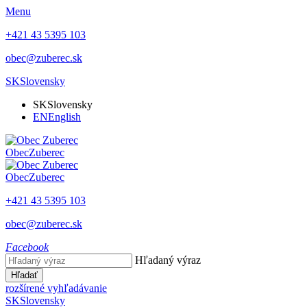
Menu
+421 43 5395 103
obec@zuberec.sk
SK
Slovensky
SK
Slovensky
EN
English
Obec
Zuberec
Obec
Zuberec
+421 43 5395 103
obec@zuberec.sk
Facebook
Hľadaný výraz
Hľadať
rozšírené vyhľadávanie
SK
Slovensky