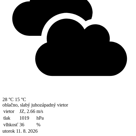
28 °C
15 °C
oblačno, slabý juhozápadný vietor
vietor
JZ, 2.66
m/s
tlak
1019
hPa
vlhkosť
36
%
utorok 11. 8. 2026