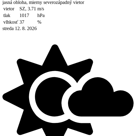
jasná obloha, mierny severozápadný vietor
vietor
SZ, 3.71
m/s
tlak
1017
hPa
vlhkosť
37
%
streda 12. 8. 2026