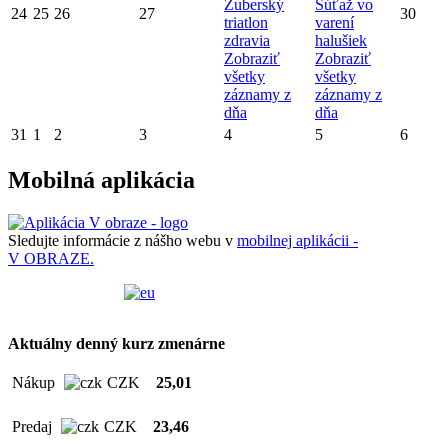
Zuberský
Súťaž vo
24
25
26
27
30
triatlon
varení
zdravia
halušiek
Zobraziť
Zobraziť
všetky
všetky
záznamy z
záznamy z
dňa
dňa
31
1
2
3
4
5
6
Mobilná aplikácia
Sledujte informácie z nášho webu v
mobilnej aplikácii -
V OBRAZE.
Aktuálny denný kurz zmenárne
Nákup
CZK
25,01
Predaj
CZK
23,46