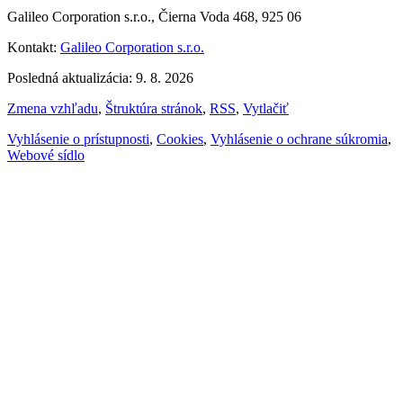
Galileo Corporation s.r.o., Čierna Voda 468, 925 06
Kontakt:
Galileo Corporation s.r.o.
Posledná aktualizácia: 9. 8. 2026
Zmena vzhľadu
,
Štruktúra stránok
,
RSS
,
Vytlačiť
Vyhlásenie o prístupnosti
,
Cookies
,
Vyhlásenie o ochrane súkromia
,
Webové sídlo