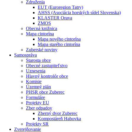
Združenia
EUT (Euroregion Tatry)
AHSS (Asociácia horských sídel Slovenska)
KLASTER Orava
ZMOS
Obecná knižnica
Mapa cintorína
Mapa nového cintorína
Mapa starého cintorína
Zuberské noviny
Samospráva
Starosta obce
Obecné zastupiteľstvo
Uznesenia
Hlavný kontrolór obce
Komisie
Územný plán
PHSR obce Zuberec
Formuláre
Projekty EU
Zber odpadov
Zberný dvor Zuberec
Kompostáreň Habovka
Projekty SR
Zverejňovanie