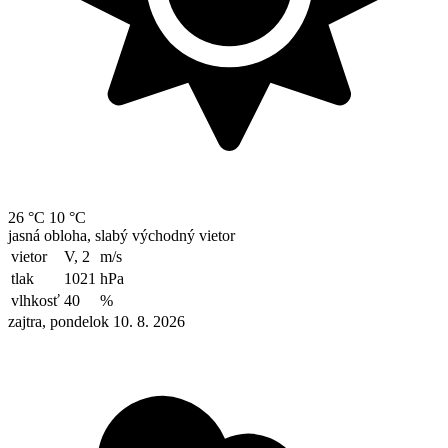
26 °C
10 °C
jasná obloha, slabý východný vietor
vietor
V, 2
m/s
tlak
1021
hPa
vlhkosť
40
%
zajtra, pondelok 10. 8. 2026