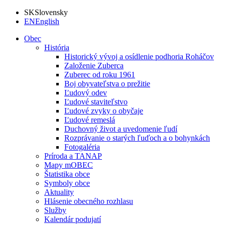
SK
Slovensky
EN
English
Obec
História
Historický vývoj a osídlenie podhoria Roháčov
Založenie Zuberca
Zuberec od roku 1961
Boj obyvateľstva o prežitie
Ľudový odev
Ľudové staviteľstvo
Ľudové zvyky o obyčaje
Ľudové remeslá
Duchovný život a uvedomenie ľudí
Rozprávanie o starých ľuďoch a o bohynkách
Fotogaléria
Príroda a TANAP
Mapy mOBEC
Štatistika obce
Symboly obce
Aktuality
Hlásenie obecného rozhlasu
Služby
Kalendár podujatí