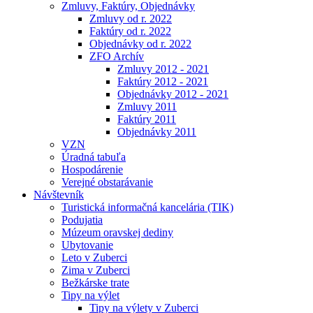
Zmluvy, Faktúry, Objednávky
Zmluvy od r. 2022
Faktúry od r. 2022
Objednávky od r. 2022
ZFO Archív
Zmluvy 2012 - 2021
Faktúry 2012 - 2021
Objednávky 2012 - 2021
Zmluvy 2011
Faktúry 2011
Objednávky 2011
VZN
Úradná tabuľa
Hospodárenie
Verejné obstarávanie
Návštevník
Turistická informačná kancelária (TIK)
Podujatia
Múzeum oravskej dediny
Ubytovanie
Leto v Zuberci
Zima v Zuberci
Bežkárske trate
Tipy na výlet
Tipy na výlety v Zuberci