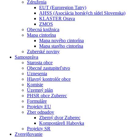
Združenia
EUT (Euroregion Tatry)
AHSS (Asociácia horských sídel Slovenska)
KLASTER Orava
ZMOS
Obecná knižnica
Mapa cintorína
Mapa nového cintorína
Mapa starého cintorína
Zuberské noviny
Samospráva
Starosta obce
Obecné zastupiteľstvo
Uznesenia
Hlavný kontrolór obce
Komisie
Územný plán
PHSR obce Zuberec
Formuláre
Projekty EU
Zber odpadov
Zberný dvor Zuberec
Kompostáreň Habovka
Projekty SR
Zverejňovanie