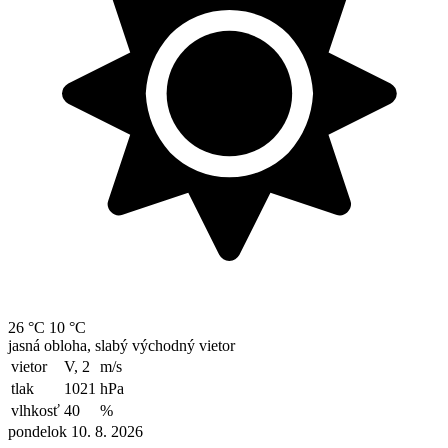
26 °C
10 °C
jasná obloha, slabý východný vietor
vietor
V, 2
m/s
tlak
1021
hPa
vlhkosť
40
%
pondelok 10. 8. 2026