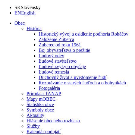
SK
Slovensky
EN
English
Obec
História
Historický vývoj a osídlenie podhoria Roháčov
Založenie Zuberca
Zuberec od roku 1961
Boj obyvateľstva o prežitie
Ľudový odev
Ľudové staviteľstvo
Ľudové zvyky o obyčaje
Ľudové remeslá
Duchovný život a uvedomenie ľudí
Rozprávanie o starých ľuďoch a o bohynkách
Fotogaléria
Príroda a TANAP
Mapy mOBEC
Štatistika obce
Symboly obce
Aktuality
Hlásenie obecného rozhlasu
Služby
Kalendár podujatí