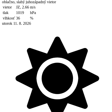
oblačno, slabý juhozápadný vietor
vietor
JZ, 2.66
m/s
tlak
1019
hPa
vlhkosť
36
%
utorok 11. 8. 2026