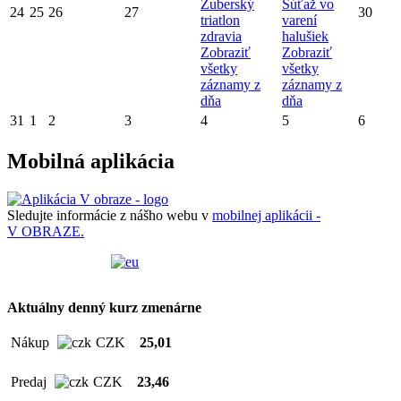
Zuberský
Súťaž vo
24
25
26
27
30
triatlon
varení
zdravia
halušiek
Zobraziť
Zobraziť
všetky
všetky
záznamy z
záznamy z
dňa
dňa
31
1
2
3
4
5
6
Mobilná aplikácia
Sledujte informácie z nášho webu v
mobilnej aplikácii -
V OBRAZE.
Aktuálny denný kurz zmenárne
Nákup
CZK
25,01
Predaj
CZK
23,46