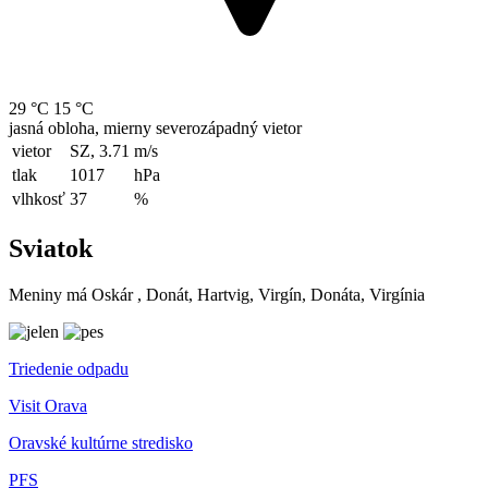
29 °C
15 °C
jasná obloha, mierny severozápadný vietor
vietor
SZ, 3.71
m/s
tlak
1017
hPa
vlhkosť
37
%
Sviatok
Meniny má
Oskár
, Donát, Hartvig, Virgín, Donáta, Virgínia
Triedenie odpadu
Visit Orava
Oravské kultúrne stredisko
PFS