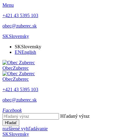
Menu
+421 43 5395 103
obec@zuberec.sk
SK
Slovensky
SK
Slovensky
EN
English
Obec
Zuberec
Obec
Zuberec
+421 43 5395 103
obec@zuberec.sk
Facebook
Hľadaný výraz
Hľadať
rozšírené vyhľadávanie
SK
Slovensky