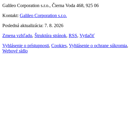
Galileo Corporation s.r.o., Čierna Voda 468, 925 06
Kontakt:
Galileo Corporation s.r.o.
Posledná aktualizácia: 7. 8. 2026
Zmena vzhľadu
,
Štruktúra stránok
,
RSS
,
Vytlačiť
Vyhlásenie o prístupnosti
,
Cookies
,
Vyhlásenie o ochrane súkromia
,
Webové sídlo