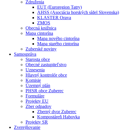
Združenia
EUT (Euroregion Tatry)
AHSS (Asociácia horských sídel Slovenska)
KLASTER Orava
ZMOS
Obecná knižnica
Mapa cintorína
Mapa nového cintorína
Mapa starého cintorína
Zuberské noviny
Samospráva
Starosta obce
Obecné zastupiteľstvo
Uznesenia
Hlavný kontrolór obce
Komisie
Územný plán
PHSR obce Zuberec
Formuláre
Projekty EU
Zber odpadov
Zberný dvor Zuberec
Kompostáreň Habovka
Projekty SR
Zverejňovanie