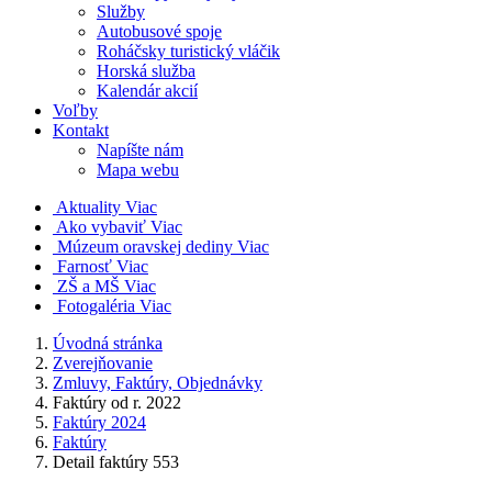
Služby
Autobusové spoje
Roháčsky turistický vláčik
Horská služba
Kalendár akcií
Voľby
Kontakt
Napíšte nám
Mapa webu
Aktuality
Viac
Ako vybaviť
Viac
Múzeum oravskej dediny
Viac
Farnosť
Viac
ZŠ a MŠ
Viac
Fotogaléria
Viac
Úvodná stránka
Zverejňovanie
Zmluvy, Faktúry, Objednávky
Faktúry od r. 2022
Faktúry 2024
Faktúry
Detail faktúry 553