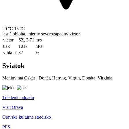
29 °C
15 °C
jasná obloha, mierny severozápadný vietor
vietor
SZ, 3.71
m/s
tlak
1017
hPa
vlhkosť
37
%
Sviatok
Meniny má
Oskár
, Donát, Hartvig, Virgín, Donáta, Virgínia
Triedenie odpadu
Visit Orava
Oravské kultúrne stredisko
PFS