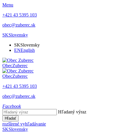
Menu
+421 43 5395 103
obec@zuberec.sk
SK
Slovensky
SK
Slovensky
EN
English
Obec
Zuberec
Obec
Zuberec
+421 43 5395 103
obec@zuberec.sk
Facebook
Hľadaný výraz
Hľadať
rozšírené vyhľadávanie
SK
Slovensky