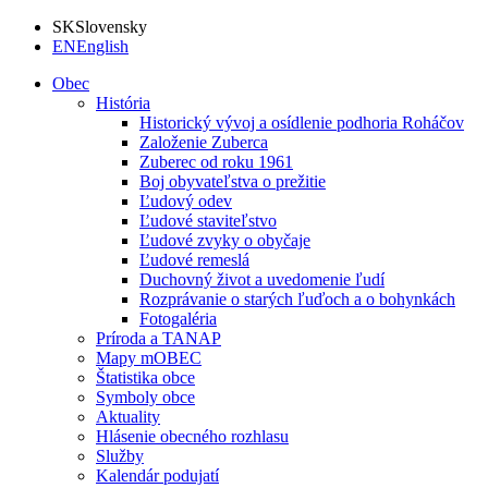
SK
Slovensky
EN
English
Obec
História
Historický vývoj a osídlenie podhoria Roháčov
Založenie Zuberca
Zuberec od roku 1961
Boj obyvateľstva o prežitie
Ľudový odev
Ľudové staviteľstvo
Ľudové zvyky o obyčaje
Ľudové remeslá
Duchovný život a uvedomenie ľudí
Rozprávanie o starých ľuďoch a o bohynkách
Fotogaléria
Príroda a TANAP
Mapy mOBEC
Štatistika obce
Symboly obce
Aktuality
Hlásenie obecného rozhlasu
Služby
Kalendár podujatí