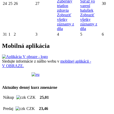
Zuberský
Súťaž vo
24
25
26
27
30
triatlon
varení
zdravia
halušiek
Zobraziť
Zobraziť
všetky
všetky
záznamy z
záznamy z
dňa
dňa
31
1
2
3
4
5
6
Mobilná aplikácia
Sledujte informácie z nášho webu v
mobilnej aplikácii -
V OBRAZE.
Aktuálny denný kurz zmenárne
Nákup
CZK
25,01
Predaj
CZK
23,46