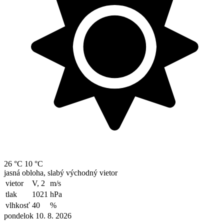
26 °C
10 °C
jasná obloha, slabý východný vietor
vietor
V, 2
m/s
tlak
1021
hPa
vlhkosť
40
%
pondelok 10. 8. 2026