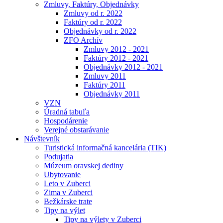
Zmluvy, Faktúry, Objednávky
Zmluvy od r. 2022
Faktúry od r. 2022
Objednávky od r. 2022
ZFO Archív
Zmluvy 2012 - 2021
Faktúry 2012 - 2021
Objednávky 2012 - 2021
Zmluvy 2011
Faktúry 2011
Objednávky 2011
VZN
Úradná tabuľa
Hospodárenie
Verejné obstarávanie
Návštevník
Turistická informačná kancelária (TIK)
Podujatia
Múzeum oravskej dediny
Ubytovanie
Leto v Zuberci
Zima v Zuberci
Bežkárske trate
Tipy na výlet
Tipy na výlety v Zuberci