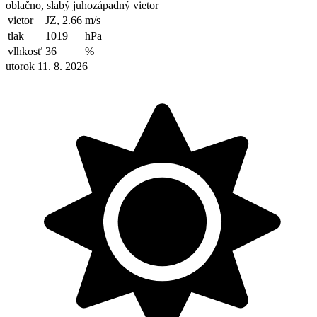
oblačno, slabý juhozápadný vietor
vietor
JZ, 2.66
m/s
tlak
1019
hPa
vlhkosť
36
%
utorok 11. 8. 2026