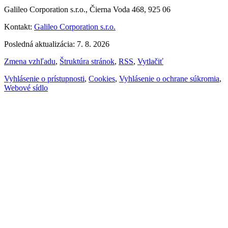
Galileo Corporation s.r.o., Čierna Voda 468, 925 06
Kontakt:
Galileo Corporation s.r.o.
Posledná aktualizácia: 7. 8. 2026
Zmena vzhľadu
,
Štruktúra stránok
,
RSS
,
Vytlačiť
Vyhlásenie o prístupnosti
,
Cookies
,
Vyhlásenie o ochrane súkromia
,
Webové sídlo