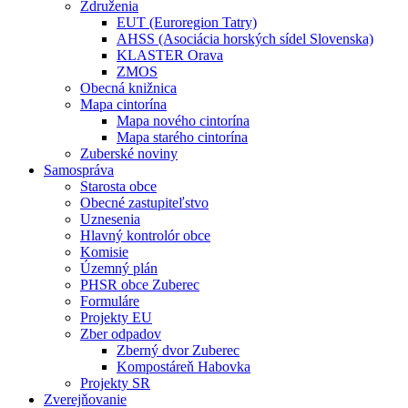
Združenia
EUT (Euroregion Tatry)
AHSS (Asociácia horských sídel Slovenska)
KLASTER Orava
ZMOS
Obecná knižnica
Mapa cintorína
Mapa nového cintorína
Mapa starého cintorína
Zuberské noviny
Samospráva
Starosta obce
Obecné zastupiteľstvo
Uznesenia
Hlavný kontrolór obce
Komisie
Územný plán
PHSR obce Zuberec
Formuláre
Projekty EU
Zber odpadov
Zberný dvor Zuberec
Kompostáreň Habovka
Projekty SR
Zverejňovanie