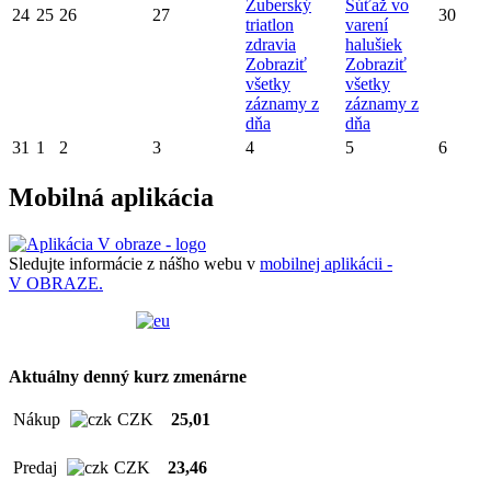
Zuberský
Súťaž vo
24
25
26
27
30
triatlon
varení
zdravia
halušiek
Zobraziť
Zobraziť
všetky
všetky
záznamy z
záznamy z
dňa
dňa
31
1
2
3
4
5
6
Mobilná aplikácia
Sledujte informácie z nášho webu v
mobilnej aplikácii -
V OBRAZE.
Aktuálny denný kurz zmenárne
Nákup
CZK
25,01
Predaj
CZK
23,46