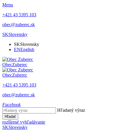
Menu
+421 43 5395 103
obec@zuberec.sk
SK
Slovensky
SK
Slovensky
EN
English
Obec
Zuberec
Obec
Zuberec
+421 43 5395 103
obec@zuberec.sk
Facebook
Hľadaný výraz
Hľadať
rozšírené vyhľadávanie
SK
Slovensky