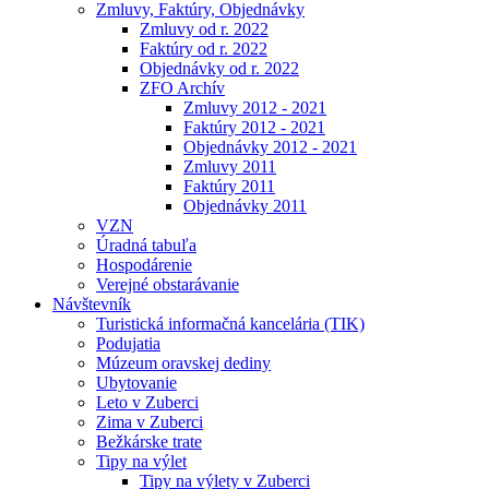
Zmluvy, Faktúry, Objednávky
Zmluvy od r. 2022
Faktúry od r. 2022
Objednávky od r. 2022
ZFO Archív
Zmluvy 2012 - 2021
Faktúry 2012 - 2021
Objednávky 2012 - 2021
Zmluvy 2011
Faktúry 2011
Objednávky 2011
VZN
Úradná tabuľa
Hospodárenie
Verejné obstarávanie
Návštevník
Turistická informačná kancelária (TIK)
Podujatia
Múzeum oravskej dediny
Ubytovanie
Leto v Zuberci
Zima v Zuberci
Bežkárske trate
Tipy na výlet
Tipy na výlety v Zuberci