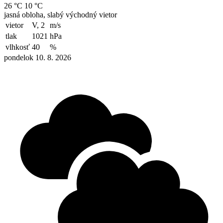
26 °C
10 °C
jasná obloha, slabý východný vietor
vietor
V, 2
m/s
tlak
1021
hPa
vlhkosť
40
%
pondelok 10. 8. 2026