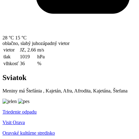
28 °C
15 °C
oblačno, slabý juhozápadný vietor
vietor
JZ, 2.66
m/s
tlak
1019
hPa
vlhkosť
36
%
Sviatok
Meniny má
Štefánia
, Kajetán, Afra, Afrodita, Kajetána, Štefana
Triedenie odpadu
Visit Orava
Oravské kultúrne stredisko