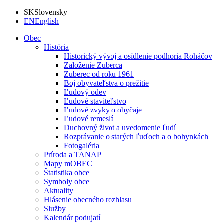
SK
Slovensky
EN
English
Obec
História
Historický vývoj a osídlenie podhoria Roháčov
Založenie Zuberca
Zuberec od roku 1961
Boj obyvateľstva o prežitie
Ľudový odev
Ľudové staviteľstvo
Ľudové zvyky o obyčaje
Ľudové remeslá
Duchovný život a uvedomenie ľudí
Rozprávanie o starých ľuďoch a o bohynkách
Fotogaléria
Príroda a TANAP
Mapy mOBEC
Štatistika obce
Symboly obce
Aktuality
Hlásenie obecného rozhlasu
Služby
Kalendár podujatí