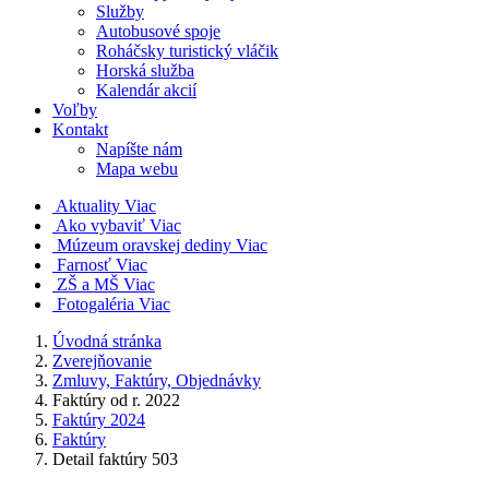
Služby
Autobusové spoje
Roháčsky turistický vláčik
Horská služba
Kalendár akcií
Voľby
Kontakt
Napíšte nám
Mapa webu
Aktuality
Viac
Ako vybaviť
Viac
Múzeum oravskej dediny
Viac
Farnosť
Viac
ZŠ a MŠ
Viac
Fotogaléria
Viac
Úvodná stránka
Zverejňovanie
Zmluvy, Faktúry, Objednávky
Faktúry od r. 2022
Faktúry 2024
Faktúry
Detail faktúry 503