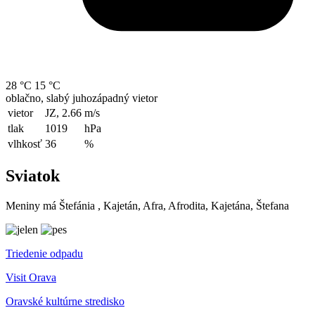
28 °C
15 °C
oblačno, slabý juhozápadný vietor
vietor
JZ, 2.66
m/s
tlak
1019
hPa
vlhkosť
36
%
Sviatok
Meniny má
Štefánia
, Kajetán, Afra, Afrodita, Kajetána, Štefana
Triedenie odpadu
Visit Orava
Oravské kultúrne stredisko