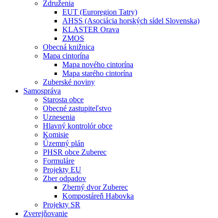
Združenia
EUT (Euroregion Tatry)
AHSS (Asociácia horských sídel Slovenska)
KLASTER Orava
ZMOS
Obecná knižnica
Mapa cintorína
Mapa nového cintorína
Mapa starého cintorína
Zuberské noviny
Samospráva
Starosta obce
Obecné zastupiteľstvo
Uznesenia
Hlavný kontrolór obce
Komisie
Územný plán
PHSR obce Zuberec
Formuláre
Projekty EU
Zber odpadov
Zberný dvor Zuberec
Kompostáreň Habovka
Projekty SR
Zverejňovanie