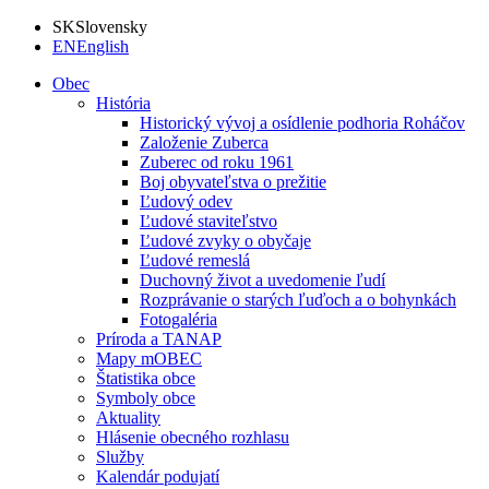
SK
Slovensky
EN
English
Obec
História
Historický vývoj a osídlenie podhoria Roháčov
Založenie Zuberca
Zuberec od roku 1961
Boj obyvateľstva o prežitie
Ľudový odev
Ľudové staviteľstvo
Ľudové zvyky o obyčaje
Ľudové remeslá
Duchovný život a uvedomenie ľudí
Rozprávanie o starých ľuďoch a o bohynkách
Fotogaléria
Príroda a TANAP
Mapy mOBEC
Štatistika obce
Symboly obce
Aktuality
Hlásenie obecného rozhlasu
Služby
Kalendár podujatí