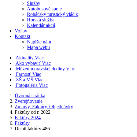
Služby
Autobusové spoje
Roháčsky turistický vláčik
Horská služba
Kalendár akcií
Voľby
Kontakt
Napíšte nám
Mapa webu
Aktuality
Viac
Ako vybaviť
Viac
Múzeum oravskej dediny
Viac
Farnosť
Viac
ZŠ a MŠ
Viac
Fotogaléria
Viac
Úvodná stránka
Zverejňovanie
Zmluvy, Faktúry, Objednávky
Faktúry od r. 2022
Faktúry 2024
Faktúry
Detail faktúry 486