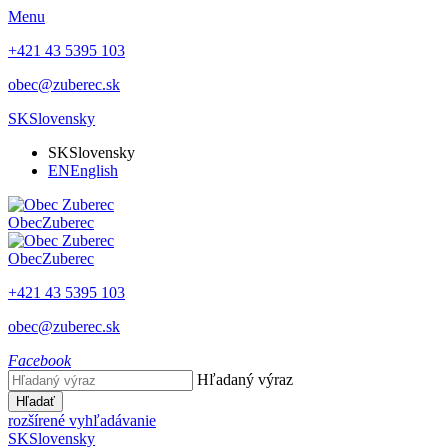
Menu
+421 43 5395 103
obec@zuberec.sk
SK
Slovensky
SK
Slovensky
EN
English
Obec
Zuberec
Obec
Zuberec
+421 43 5395 103
obec@zuberec.sk
Facebook
Hľadaný výraz
Hľadať
rozšírené vyhľadávanie
SK
Slovensky