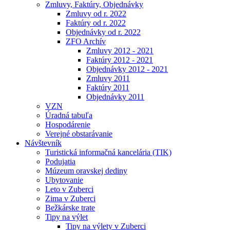
Zmluvy, Faktúry, Objednávky
Zmluvy od r. 2022
Faktúry od r. 2022
Objednávky od r. 2022
ZFO Archív
Zmluvy 2012 - 2021
Faktúry 2012 - 2021
Objednávky 2012 - 2021
Zmluvy 2011
Faktúry 2011
Objednávky 2011
VZN
Úradná tabuľa
Hospodárenie
Verejné obstarávanie
Návštevník
Turistická informačná kancelária (TIK)
Podujatia
Múzeum oravskej dediny
Ubytovanie
Leto v Zuberci
Zima v Zuberci
Bežkárske trate
Tipy na výlet
Tipy na výlety v Zuberci