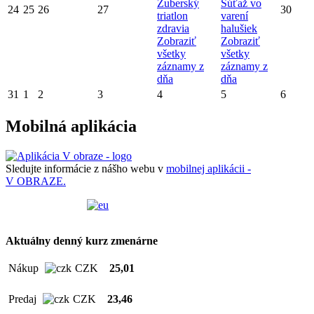
Zuberský
Súťaž vo
24
25
26
27
30
triatlon
varení
zdravia
halušiek
Zobraziť
Zobraziť
všetky
všetky
záznamy z
záznamy z
dňa
dňa
31
1
2
3
4
5
6
Mobilná aplikácia
Sledujte informácie z nášho webu v
mobilnej aplikácii -
V OBRAZE.
Aktuálny denný kurz zmenárne
Nákup
CZK
25,01
Predaj
CZK
23,46