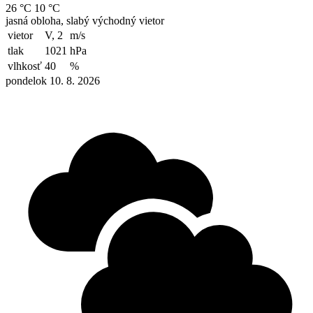
26 °C
10 °C
jasná obloha, slabý východný vietor
vietor
V, 2
m/s
tlak
1021
hPa
vlhkosť
40
%
pondelok 10. 8. 2026