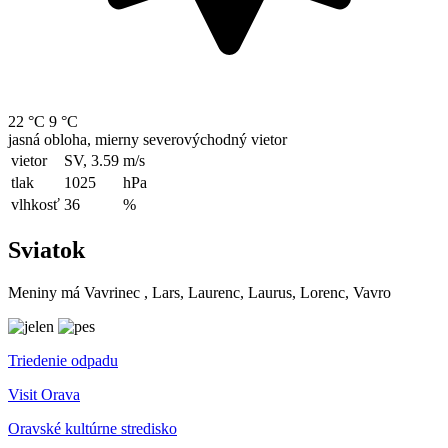
22 °C
9 °C
jasná obloha, mierny severovýchodný vietor
vietor
SV, 3.59
m/s
tlak
1025
hPa
vlhkosť
36
%
Sviatok
Meniny má
Vavrinec
, Lars, Laurenc, Laurus, Lorenc, Vavro
Triedenie odpadu
Visit Orava
Oravské kultúrne stredisko