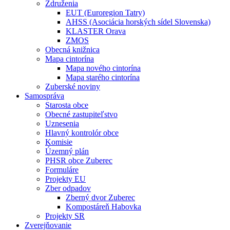
Združenia
EUT (Euroregion Tatry)
AHSS (Asociácia horských sídel Slovenska)
KLASTER Orava
ZMOS
Obecná knižnica
Mapa cintorína
Mapa nového cintorína
Mapa starého cintorína
Zuberské noviny
Samospráva
Starosta obce
Obecné zastupiteľstvo
Uznesenia
Hlavný kontrolór obce
Komisie
Územný plán
PHSR obce Zuberec
Formuláre
Projekty EU
Zber odpadov
Zberný dvor Zuberec
Kompostáreň Habovka
Projekty SR
Zverejňovanie