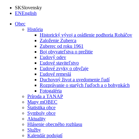
SK
Slovensky
EN
English
Obec
História
Historický vývoj a osídlenie podhoria Roháčov
Založenie Zuberca
Zuberec od roku 1961
Boj obyvateľstva o prežitie
Ľudový odev
Ľudové staviteľstvo
Ľudové zvyky o obyčaje
Ľudové remeslá
Duchovný život a uvedomenie ľudí
Rozprávanie o starých ľuďoch a o bohynkách
Fotogaléria
Príroda a TANAP
Mapy mOBEC
Štatistika obce
Symboly obce
Aktuality
Hlásenie obecného rozhlasu
Služby
Kalendár podujatí