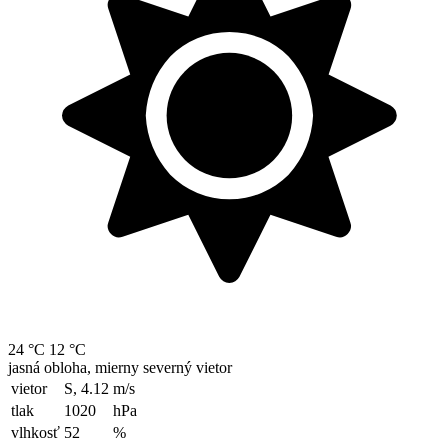
24 °C
12 °C
jasná obloha, mierny severný vietor
vietor
S, 4.12
m/s
tlak
1020
hPa
vlhkosť
52
%