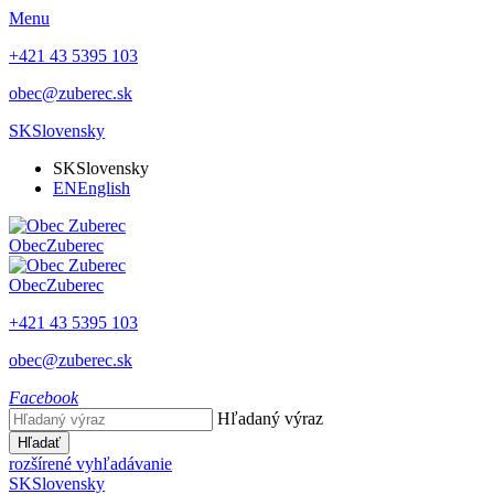
Menu
+421 43 5395 103
obec@zuberec.sk
SK
Slovensky
SK
Slovensky
EN
English
Obec
Zuberec
Obec
Zuberec
+421 43 5395 103
obec@zuberec.sk
Facebook
Hľadaný výraz
Hľadať
rozšírené vyhľadávanie
SK
Slovensky