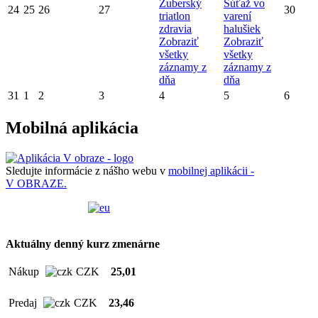
Zuberský
Súťaž vo
24
25
26
27
30
triatlon
varení
zdravia
halušiek
Zobraziť
Zobraziť
všetky
všetky
záznamy z
záznamy z
dňa
dňa
31
1
2
3
4
5
6
Mobilná aplikácia
Sledujte informácie z nášho webu v
mobilnej aplikácii -
V OBRAZE.
Aktuálny denný kurz zmenárne
Nákup
CZK
25,01
Predaj
CZK
23,46