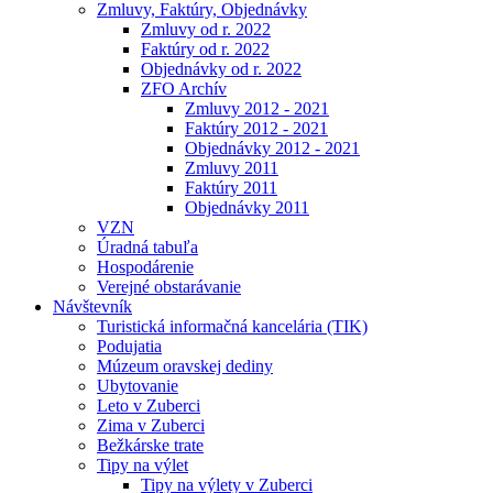
Zmluvy, Faktúry, Objednávky
Zmluvy od r. 2022
Faktúry od r. 2022
Objednávky od r. 2022
ZFO Archív
Zmluvy 2012 - 2021
Faktúry 2012 - 2021
Objednávky 2012 - 2021
Zmluvy 2011
Faktúry 2011
Objednávky 2011
VZN
Úradná tabuľa
Hospodárenie
Verejné obstarávanie
Návštevník
Turistická informačná kancelária (TIK)
Podujatia
Múzeum oravskej dediny
Ubytovanie
Leto v Zuberci
Zima v Zuberci
Bežkárske trate
Tipy na výlet
Tipy na výlety v Zuberci