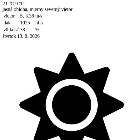
21 °C
9 °C
jasná obloha, mierny severný vietor
vietor
S, 3.38
m/s
tlak
1025
hPa
vlhkosť
38
%
štvrtok 13. 8. 2026