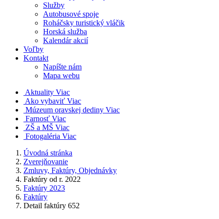
Služby
Autobusové spoje
Roháčsky turistický vláčik
Horská služba
Kalendár akcií
Voľby
Kontakt
Napíšte nám
Mapa webu
Aktuality
Viac
Ako vybaviť
Viac
Múzeum oravskej dediny
Viac
Farnosť
Viac
ZŠ a MŠ
Viac
Fotogaléria
Viac
Úvodná stránka
Zverejňovanie
Zmluvy, Faktúry, Objednávky
Faktúry od r. 2022
Faktúry 2023
Faktúry
Detail faktúry 652